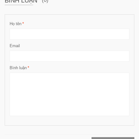
BÌNH LUẬN
(0)
Họ tên
*
Email
Bình luận
*