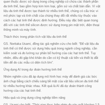
quen thuộc được sử dụng trong công nghiệp có chứa các thành phần
đa tinh thể, bao gồm hợp kim kim loại, gốm sứ và chất bán dẫn. Vì vật
liệu đa tinh thể được tạo thành từ nhiều tinh thể, chúng có cấu trúc vi
mô phức tạp và tính chất của chúng thay đổi rất nhiều tùy thuộc vào
cách các hạt tinh thể được định hướng. Điều này đặc biệt quan trọng
đối với các tinh thể silicon được sử dụng trong pin mặt trời, điện thoại
thông minh và máy tính.
Thách thức trong phân tích vật liệu đa tinh thể
GS. Noritaka Usami, đồng tác giả nghiên cứu cho biết: “
Để vật liệu đa
tinh thể có thể được sử dụng hiệu quả trong ngành công nghiệp, cần
kiểm soát và đo lường sự phân bố hướng của các hạt tinh thể. Tuy
nhiên, điều đó gặp khó khăn do cần có kỹ thuật cải tiến và thiết bị đắt
tiền để đo các mẫu có diện tích lớn
”.
Ứng dụng AI trong dự đoán hướng tinh thể
Nhóm nghiên cứu đã áp dụng mô hình học máy để đánh giá các bức
ảnh chụp bằng cách chiếu sáng bề mặt của vật liệu silicon đa tinh thể
từ nhiều hướng khác nhau. Kết quả là AI đã dự đoán thành công
hướng của các hạt tinh thể.
Hiệu quả và ứng dụng công nghiệp tiềm năng
GS. Usami cho biết: “
Thời gian thực hiện phép đo này mất khoảng 1,5