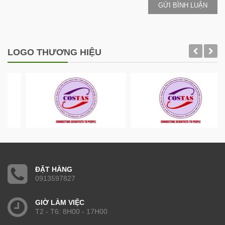
GỬI BÌNH LUẬN
LOGO THƯƠNG HIỆU
ĐẶT HÀNG
0913597827
GIỜ LÀM VIỆC
T2 - T6: 8H00 - 17H00