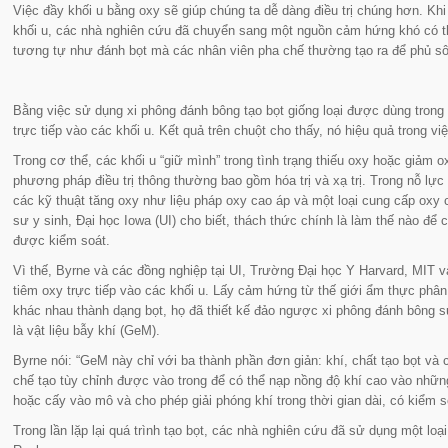
Việc đầy khối u bằng oxy sẽ giúp chúng ta dễ dàng điều trị chúng hơn. K
khối u, các nhà nghiên cứu đã chuyển sang một nguồn cảm hứng khó có thể
tương tự như đánh bọt mà các nhân viên pha chế thường tạo ra để phủ sô
Bằng việc sử dụng xi phông đánh bông tạo bọt giống loại được dùng trong t
trực tiếp vào các khối u. Kết quả trên chuột cho thấy, nó hiệu quả trong 
Trong cơ thể, các khối u “
giữ mình
” trong tình trạng thiếu oxy hoặc giảm 
phương pháp điều trị thông thường bao gồm hóa trị và xạ trị. Trong nỗ lự
các kỹ thuật tăng oxy như liệu pháp oxy cao áp và một loại cung cấp oxy c
sư y sinh, Đại học Iowa (UI) cho biết, thách thức chính là làm thế nào để
được kiểm soát.
Vì thế, Byrne và các đồng nghiệp tại UI, Trường Đại học Y Harvard, MIT 
tiêm oxy trực tiếp vào các khối u. Lấy cảm hứng từ thế giới ẩm thực phân 
khác nhau thành dạng bọt, họ đã thiết kế đảo ngược xi phông đánh bông sử
là vật liệu bẫy khí (GeM).
Byrne nói: “
GeM này chỉ với ba thành phần đơn giản: khí, chất tạo bọt và 
chế tạo tùy chỉnh được vào trong để có thể nạp nồng độ khí cao vào những 
hoặc cấy vào mô và cho phép giải phóng khí trong thời gian dài, có kiểm s
Trong lần lặp lại quá trình tạo bọt, các nhà nghiên cứu đã sử dụng một l