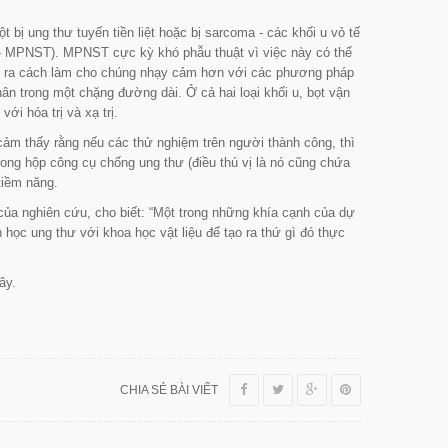
 bị ung thư tuyến tiền liệt hoặc bị sarcoma - các khối u vỏ tế
s - MPNST). MPNST cực kỳ khó phẫu thuật vì việc này có thể
ìm ra cách làm cho chúng nhạy cảm hơn với các phương pháp
nhân trong một chặng đường dài. Ở cả hai loại khối u, bọt vận
ới hóa trị và xạ trị.
cảm thấy rằng nếu các thử nghiệm trên người thành công, thì
rong hộp công cụ chống ung thư (điều thú vị là nó cũng chứa
tiềm năng.
 của nghiên cứu, cho biết:
“Một trong những khía cạnh của dự
 học ung thư với khoa học vật liệu để tạo ra thứ gì đó thực
ây.
CHIA SẺ BÀI VIẾT