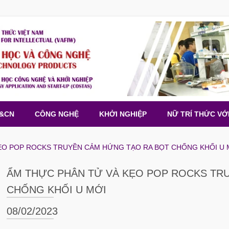
H&CN
CÔNG NGHỆ
KHỞI NGHIỆP
NỮ TRÍ THỨC VỚ
ẸO POP ROCKS TRUYỀN CẢM HỨNG TẠO RA BỌT CHỐNG KHỐI U 
ẨM THỰC PHÂN TỬ VÀ KẸO POP ROCKS TR
CHỐNG KHỐI U MỚI
08/02/2023