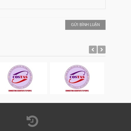
GỬI BÌNH LUẬN