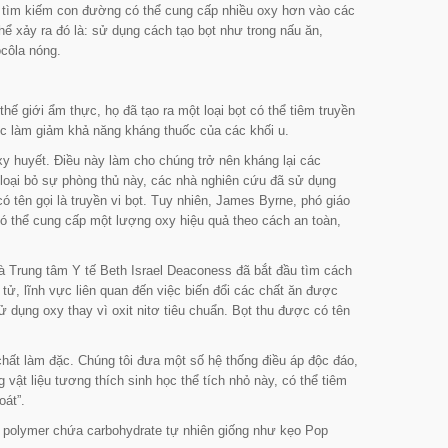
hi tìm kiếm con đường có thể cung cấp nhiều oxy hơn vào các
 xảy ra đó là: sử dụng cách tạo bọt như trong nấu ăn,
côla nóng.
hế giới ẩm thực, họ đã tạo ra một loại bọt có thể tiêm truyền
việc làm giảm khả năng kháng thuốc của các khối u.
oxy huyết. Điều này làm cho chúng trở nên kháng lại các
c loại bỏ sự phòng thủ này, các nhà nghiên cứu đã sử dụng
ó tên gọi là truyền vi bọt. Tuy nhiên, James Byrne, phó giáo
 có thể cung cấp một lượng oxy hiệu quả theo cách an toàn,
và Trung tâm Y tế Beth Israel Deaconess đã bắt đầu tìm cách
tử, lĩnh vực liên quan đến việc biến đổi các chất ăn được
 dụng oxy thay vì oxit nitơ tiêu chuẩn. Bọt thu được có tên
chất làm đặc. Chúng tôi đưa một số hệ thống điều áp độc đáo,
vật liệu tương thích sinh học thể tích nhỏ này, có thể tiêm
oát”.
oại polymer chứa carbohydrate tự nhiên giống như kẹo Pop