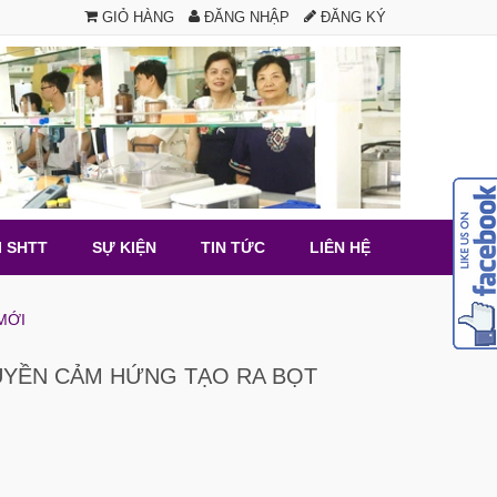
GIỎ HÀNG
ĐĂNG NHẬP
ĐĂNG KÝ
I SHTT
SỰ KIỆN
TIN TỨC
LIÊN HỆ
MỚI
UYỀN CẢM HỨNG TẠO RA BỌT