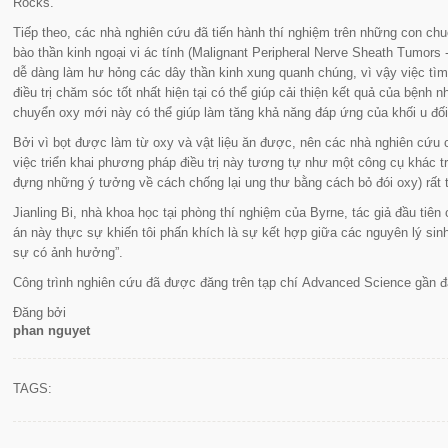
Rocks.
Tiếp theo, các nhà nghiên cứu đã tiến hành thí nghiệm trên những con chuột
bào thần kinh ngoại vi ác tính (Malignant Peripheral Nerve Sheath Tumor
dễ dàng làm hư hỏng các dây thần kinh xung quanh chúng, vì vậy việc t
điều trị chăm sóc tốt nhất hiện tại có thể giúp cải thiện kết quả của bệnh 
chuyển oxy mới này có thể giúp làm tăng khả năng đáp ứng của khối u đối v
Bởi vì bọt được làm từ oxy và vật liệu ăn được, nên các nhà nghiên cứu 
việc triển khai phương pháp điều trị này tương tự như một công cụ khác t
đựng những ý tưởng về cách chống lại ung thư bằng cách bỏ đói oxy) rất 
Jianling Bi, nhà khoa học tại phòng thí nghiệm của Byrne, tác giả đầu tiên
án này thực sự khiến tôi phấn khích là sự kết hợp giữa các nguyên lý sinh
sự có ảnh hưởng”.
Công trình nghiên cứu đã được đăng trên tạp chí
Advanced Science
gần đ
Đăng bởi
phan nguyet
TAGS: