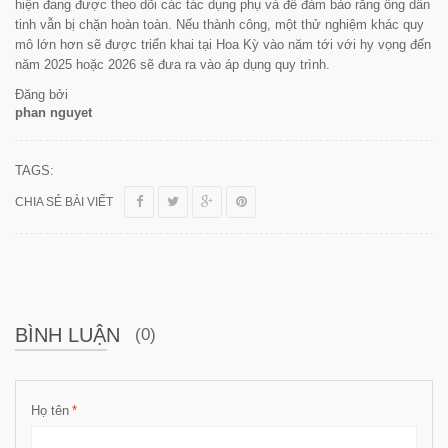
hiện đang được theo dõi các tác dụng phụ và để đảm bảo rằng ống dẫn
tinh vẫn bị chặn hoàn toàn. Nếu thành công, một thử nghiệm khác quy
mô lớn hơn sẽ được triển khai tại Hoa Kỳ vào năm tới với hy vọng đến
năm 2025 hoặc 2026 sẽ đưa ra vào áp dụng quy trình.
Đăng bởi
phan nguyet
TAGS:
CHIA SẺ BÀI VIẾT
BÌNH LUẬN
(0)
Họ tên
*