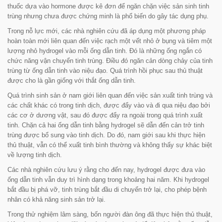
thuốc dựa vào hormone được kê đơn để ngăn chặn việc sản sinh tinh
trùng nhưng chưa được chứng minh là phổ biến do gây tác dụng phụ.
Trong nỗ lực mới, các nhà nghiên cứu đã áp dụng một phương pháp
hoàn toàn mới liên quan đến việc rạch một vết nhỏ ở bụng và tiêm một
lượng nhỏ hydrogel vào mỗi ống dẫn tinh. Đó là những ống ngắn có
chức năng vận chuyển tinh trùng. Điều đó ngăn cản dòng chảy của tinh
trùng từ ống dẫn tinh vào niệu đạo. Quá trình hồi phục sau thủ thuật
được cho là gần giống với thắt ống dẫn tinh.
Quá trình sinh sản ở nam giới liên quan đến việc sản xuất tinh trùng và
các chất khác có trong tinh dịch, được đẩy vào và đi qua niệu đạo bởi
các cơ ở dương vật, sau đó được đẩy ra ngoài trong quá trình xuất
tinh. Chặn cả hai ống dẫn tinh bằng hydrogel sẽ dẫn đến cản trở tinh
trùng được bổ sung vào tinh dịch. Do đó, nam giới sau khi thực hiện
thủ thuật, vẫn có thể xuất tinh bình thường và không thấy sự khác biệt
về lượng tinh dịch.
Các nhà nghiên cứu lưu ý rằng cho đến nay, hydrogel được đưa vào
ống dẫn tinh vẫn duy trì hình dạng trong khoảng hai năm. Khi hydrogel
bắt đầu bị phá vỡ, tinh trùng bắt đầu di chuyển trở lại, cho phép bệnh
nhân có khả năng sinh sản trở lại.
Trong thử nghiệm lâm sàng, bốn người đàn ông đã thực hiện thủ thuật,