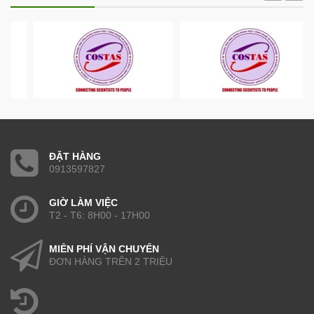
ĐẶT HÀNG
0913597827
GIỜ LÀM VIỆC
T2 - T6: 8H00 - 17H00
MIỄN PHÍ VẬN CHUYỂN
ĐƠN HÀNG TRÊN 2 TRIỆU