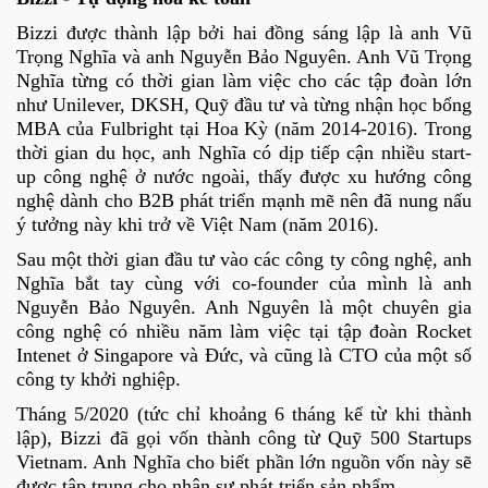
Bizzi được thành lập bởi hai đồng sáng lập là anh Vũ
Trọng Nghĩa và anh Nguyễn Bảo Nguyên. Anh Vũ Trọng
Nghĩa từng có thời gian làm việc cho các tập đoàn lớn
như Unilever, DKSH, Quỹ đầu tư và từng nhận học bổng
MBA của Fulbright tại Hoa Kỳ (năm 2014-2016). Trong
thời gian du học, anh Nghĩa có dịp tiếp cận nhiều start-
up công nghệ ở nước ngoài, thấy được xu hướng công
nghệ dành cho B2B phát triển mạnh mẽ nên đã nung nấu
ý tưởng này khi trở về Việt Nam (năm 2016).
Sau một thời gian đầu tư vào các công ty công nghệ, anh
Nghĩa bắt tay cùng với co-founder của mình là anh
Nguyễn Bảo Nguyên. Anh Nguyên là một chuyên gia
công nghệ có nhiều năm làm việc tại tập đoàn Rocket
Intenet ở Singapore và Đức, và cũng là CTO của một số
công ty khởi nghiệp.
Tháng 5/2020 (tức chỉ khoảng 6 tháng kể từ khi thành
lập), Bizzi đã gọi vốn thành công từ Quỹ 500 Startups
Vietnam. Anh Nghĩa cho biết phần lớn nguồn vốn này sẽ
được tập trung cho nhân sự phát triển sản phẩm.