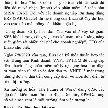
thông tin hóa đơn... Cuối tháng, kế toán chỉ cần xuất dữ
liệu đó ra và nhập (imort) vào phần mềm kế toán như
MISA, FAST. Đối với các doanh nghiệp lớn đang dùng
ERP (SAP, Oracle) thì hệ thống của Bizzi sẽ đẩy dữ liệu
vào trực tiếp mà không cần khâu nhập liệu.
“Công đoạn xử lý hóa đơn đầu vào như vậy sẽ giảm
80% khối lượng công việc của kế toán, từ đó tăng năng
suất, giảm rất nhiều chi phí cho doanh nghiệp”, CEO của
Bizzo cho biết.
Ngày 7/8/2020 vừa qua, Bizzi đã ký thỏa thuận hợp tác
với Trung tâm Kinh doanh VNPT TP.HCM để cung cấp
đến khách hàng phần mềm xử lý tự động hóa đơn điện
tử toàn trình từ đầu vào đến đầu ra. VNPT là một trong
những đơn vị đầu tiên cung cấp dịch vụ Hóa đơn điện tử
trên thị trường.
Xu hướng số hóa “The Future of Work” đang được các
tập đoàn kiểm toán lớn như Big4, Deloitte, KPMG... ủng
hộ và được xem là môi trường làm việc tương lai.
Bizzi - Tự động hóa kế toán