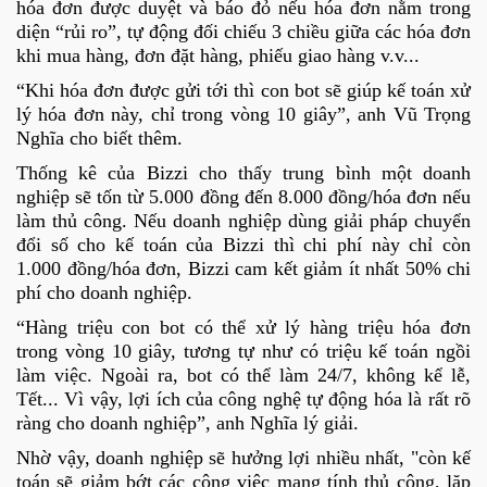
hóa đơn được duyệt và báo đỏ nếu hóa đơn nằm trong
diện “rủi ro”, tự động đối chiếu 3 chiều giữa các hóa đơn
khi mua hàng, đơn đặt hàng, phiếu giao hàng v.v...
“Khi hóa đơn được gửi tới thì con bot sẽ giúp kế toán xử
lý hóa đơn này, chỉ trong vòng 10 giây”, anh Vũ Trọng
Nghĩa cho biết thêm.
Thống kê của Bizzi cho thấy trung bình một doanh
nghiệp sẽ tốn từ 5.000 đồng đến 8.000 đồng/hóa đơn nếu
làm thủ công. Nếu doanh nghiệp dùng giải pháp chuyển
đổi số cho kế toán của Bizzi thì chi phí này chỉ còn
1.000 đồng/hóa đơn, Bizzi cam kết giảm ít nhất 50% chi
phí cho doanh nghiệp.
“Hàng triệu con bot có thể xử lý hàng triệu hóa đơn
trong vòng 10 giây, tương tự như có triệu kế toán ngồi
làm việc. Ngoài ra, bot có thể làm 24/7, không kể lễ,
Tết... Vì vậy, lợi ích của công nghệ tự động hóa là rất rõ
ràng cho doanh nghiệp”, anh Nghĩa lý giải.
Nhờ vậy, doanh nghiệp sẽ hưởng lợi nhiều nhất, "còn kế
toán sẽ giảm bớt các công việc mang tính thủ công, lặp