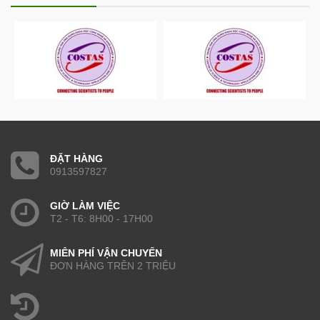
ĐẶT HÀNG
0913597827
GIỜ LÀM VIỆC
T2 - T6: 8H00 - 17H00
MIỄN PHÍ VẬN CHUYỂN
ĐƠN HÀNG TRÊN 2 TRIỆU