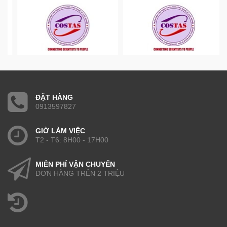
ĐẶT HÀNG
0913597827
GIỜ LÀM VIỆC
T2 - T6: 8H00 - 17H00
MIỄN PHÍ VẬN CHUYỂN
ĐƠN HÀNG TRÊN 2 TRIỆU