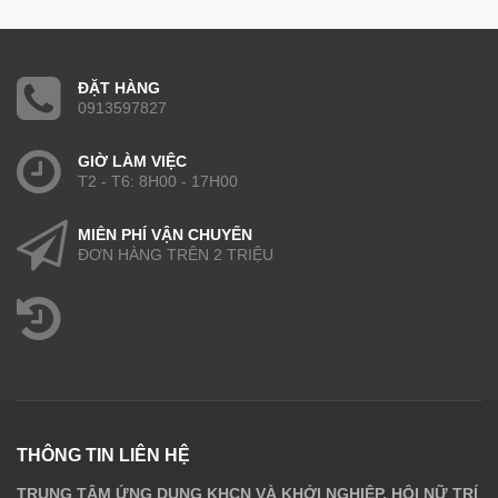
ĐẶT HÀNG
0913597827
GIỜ LÀM VIỆC
T2 - T6: 8H00 - 17H00
MIỄN PHÍ VẬN CHUYỂN
ĐƠN HÀNG TRÊN 2 TRIỆU
THÔNG TIN LIÊN HỆ
TRUNG TÂM ỨNG DỤNG KHCN VÀ KHỞI NGHIỆP, HỘI NỮ TRÍ