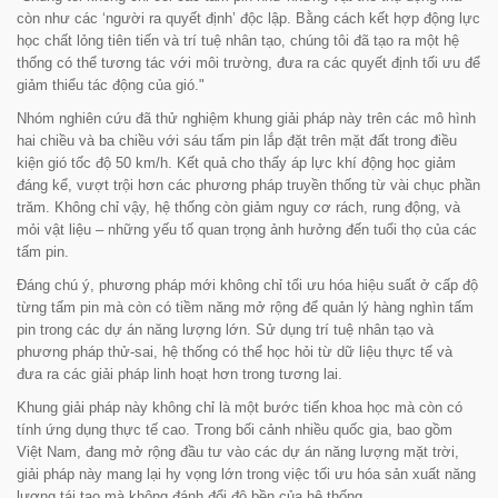
còn như các ‘người ra quyết định’ độc lập. Bằng cách kết hợp động lực
học chất lỏng tiên tiến và trí tuệ nhân tạo, chúng tôi đã tạo ra một hệ
thống có thể tương tác với môi trường, đưa ra các quyết định tối ưu để
giảm thiểu tác động của gió."
Nhóm nghiên cứu đã thử nghiệm khung giải pháp này trên các mô hình
hai chiều và ba chiều với sáu tấm pin lắp đặt trên mặt đất trong điều
kiện gió tốc độ 50 km/h. Kết quả cho thấy áp lực khí động học giảm
đáng kể, vượt trội hơn các phương pháp truyền thống từ vài chục phần
trăm. Không chỉ vậy, hệ thống còn giảm nguy cơ rách, rung động, và
mỏi vật liệu – những yếu tố quan trọng ảnh hưởng đến tuổi thọ của các
tấm pin.
Đáng chú ý, phương pháp mới không chỉ tối ưu hóa hiệu suất ở cấp độ
từng tấm pin mà còn có tiềm năng mở rộng để quản lý hàng nghìn tấm
pin trong các dự án năng lượng lớn. Sử dụng trí tuệ nhân tạo và
phương pháp thử-sai, hệ thống có thể học hỏi từ dữ liệu thực tế và
đưa ra các giải pháp linh hoạt hơn trong tương lai.
Khung giải pháp này không chỉ là một bước tiến khoa học mà còn có
tính ứng dụng thực tế cao. Trong bối cảnh nhiều quốc gia, bao gồm
Việt Nam, đang mở rộng đầu tư vào các dự án năng lượng mặt trời,
giải pháp này mang lại hy vọng lớn trong việc tối ưu hóa sản xuất năng
lượng tái tạo mà không đánh đổi độ bền của hệ thống.