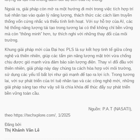
Ngoài ra, giải pháp còn mở ra một hướng đi mới trong việc tích hợp trí
tuệ nhân tạo vào quản lý năng lượng, thách thức các cách làm truyền
thống vốn cứng nhắc và thiếu tính linh hoạt. Với sự hỗ trợ của AI, các
hệ thống năng lượng tái tạo trong tương lai có thể không chỉ bền vững
mà còn “thông minh” hơn, tự thích nghi với những thay đổi của môi
trường.
Khung giải pháp mới của Đại học PLS là sự kết hợp tinh tế giữa công
nghệ và thiên nhiên, giúp các tấm pin năng lượng mặt trời vừa chống
chịu được gió mạnh vừa đảm bảo sản lượng điện. Thay vì đối đầu với
thiên nhiên, giải pháp này dạy chúng ta cách hòa hợp với môi trường,
sử dụng các yếu tố bất lợi như gió mạnh để tạo ra lợi ích. Trong tương
lai, với sự phát triển của trí tuệ nhân tạo và các công nghệ mới, những
giải pháp sáng tạo như vậy sẽ là chìa khóa để thúc đẩy sự phát triển
bền vững toàn cầu.
Nguồn: P.A.T (NASATI),
theo https://techxplore.com/
, 1/2025
Đăng bởi
Thị Khánh Vân Lê