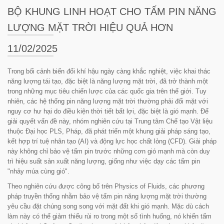
BỘ KHUNG LINH HOẠT CHO TẤM PIN NĂNG
LƯỢNG MẶT TRỜI HIỆU QUẢ HƠN
11/02/2025
Trong bối cảnh biến đổi khí hậu ngày càng khắc nghiệt, việc khai thác
năng lượng tái tạo, đặc biệt là năng lượng mặt trời, đã trở thành một
trong những mục tiêu chiến lược của các quốc gia trên thế giới. Tuy
nhiên, các hệ thống pin năng lượng mặt trời thường phải đối mặt với
nguy cơ hư hại do điều kiện thời tiết bất lợi, đặc biệt là gió mạnh. Để
giải quyết vấn đề này, nhóm nghiên cứu tại Trung tâm Chế tạo Vật liệu
thuộc Đại học PLS, Pháp, đã phát triển một khung giải pháp sáng tạo,
kết hợp trí tuệ nhân tạo (AI) và động lực học chất lỏng (CFD). Giải pháp
này không chỉ bảo vệ tấm pin trước những cơn gió mạnh mà còn duy
trì hiệu suất sản xuất năng lượng, giống như việc dạy các tấm pin
"nhảy múa cùng gió".
Theo nghiên cứu được công bố trên
Physics of Fluids
, các phương
pháp truyền thống nhằm bảo vệ tấm pin năng lượng mặt trời thường
yêu cầu đặt chúng song song với mặt đất khi gió mạnh. Mặc dù cách
làm này có thể giảm thiểu rủi ro trong một số tình huống, nó khiến tấm