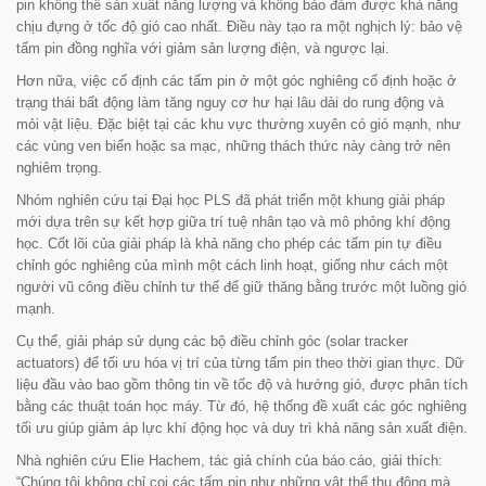
pin không thể sản xuất năng lượng và không bảo đảm được khả năng
chịu đựng ở tốc độ gió cao nhất. Điều này tạo ra một nghịch lý: bảo vệ
tấm pin đồng nghĩa với giảm sản lượng điện, và ngược lại.
Hơn nữa, việc cố định các tấm pin ở một góc nghiêng cố định hoặc ở
trạng thái bất động làm tăng nguy cơ hư hại lâu dài do rung động và
mỏi vật liệu. Đặc biệt tại các khu vực thường xuyên có gió mạnh, như
các vùng ven biển hoặc sa mạc, những thách thức này càng trở nên
nghiêm trọng.
Nhóm nghiên cứu tại Đại học PLS đã phát triển một khung giải pháp
mới dựa trên sự kết hợp giữa trí tuệ nhân tạo và mô phỏng khí động
học. Cốt lõi của giải pháp là khả năng cho phép các tấm pin tự điều
chỉnh góc nghiêng của mình một cách linh hoạt, giống như cách một
người vũ công điều chỉnh tư thế để giữ thăng bằng trước một luồng gió
mạnh.
Cụ thể, giải pháp sử dụng các bộ điều chỉnh góc (solar tracker
actuators) để tối ưu hóa vị trí của từng tấm pin theo thời gian thực. Dữ
liệu đầu vào bao gồm thông tin về tốc độ và hướng gió, được phân tích
bằng các thuật toán học máy. Từ đó, hệ thống đề xuất các góc nghiêng
tối ưu giúp giảm áp lực khí động học và duy trì khả năng sản xuất điện.
Nhà nghiên cứu Elie Hachem, tác giả chính của báo cáo, giải thích:
“Chúng tôi không chỉ coi các tấm pin như những vật thể thụ động mà