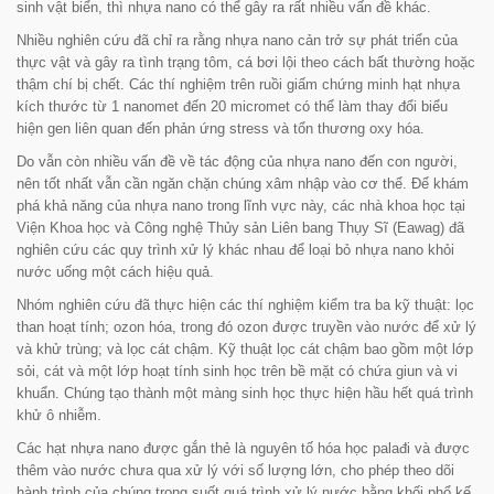
sinh vật biển, thì nhựa nano có thể gây ra rất nhiều vấn đề khác.
Nhiều nghiên cứu đã chỉ ra rằng nhựa nano cản trở sự phát triển của
thực vật và gây ra tình trạng tôm, cá bơi lội theo cách bất thường hoặc
thậm chí bị chết. Các thí nghiệm trên ruồi giấm chứng minh hạt nhựa
kích thước từ 1 nanomet đến 20 micromet có thể làm thay đổi biểu
hiện gen liên quan đến phản ứng stress và tổn thương oxy hóa.
Do vẫn còn nhiều vấn đề về tác động của nhựa nano đến con người,
nên tốt nhất vẫn cần ngăn chặn chúng xâm nhập vào cơ thể. Để khám
phá khả năng của nhựa nano trong lĩnh vực này, các nhà khoa học tại
Viện Khoa học và Công nghệ Thủy sản Liên bang Thụy Sĩ (Eawag) đã
nghiên cứu các quy trình xử lý khác nhau để loại bỏ nhựa nano khỏi
nước uống một cách hiệu quả.
Nhóm nghiên cứu đã thực hiện các thí nghiệm kiểm tra ba kỹ thuật: lọc
than hoạt tính; ozon hóa, trong đó ozon được truyền vào nước để xử lý
và khử trùng; và lọc cát chậm. Kỹ thuật lọc cát chậm bao gồm một lớp
sỏi, cát và một lớp hoạt tính sinh học trên bề mặt có chứa giun và vi
khuẩn. Chúng tạo thành một màng sinh học thực hiện hầu hết quá trình
khử ô nhiễm.
Các hạt nhựa nano được gắn thẻ là nguyên tố hóa học palađi và được
thêm vào nước chưa qua xử lý với số lượng lớn, cho phép theo dõi
hành trình của chúng trong suốt quá trình xử lý nước bằng khối phổ kế.