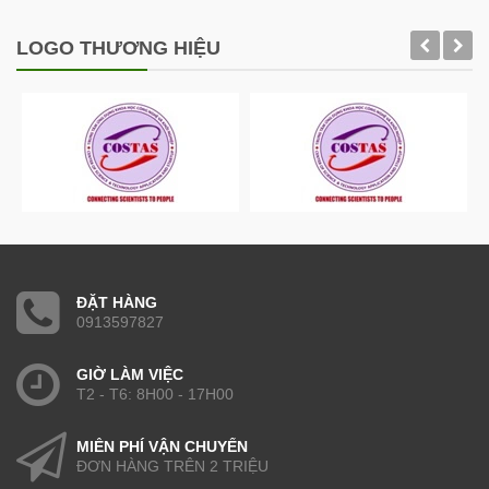
LOGO THƯƠNG HIỆU
ĐẶT HÀNG
0913597827
GIỜ LÀM VIỆC
T2 - T6: 8H00 - 17H00
MIỄN PHÍ VẬN CHUYỂN
ĐƠN HÀNG TRÊN 2 TRIỆU