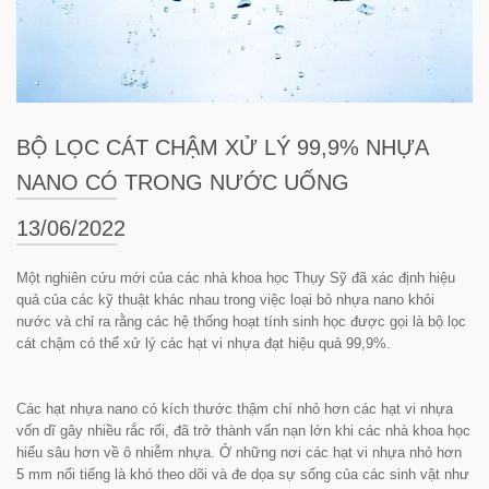
BỘ LỌC CÁT CHẬM XỬ LÝ 99,9% NHỰA
NANO CÓ TRONG NƯỚC UỐNG
13/06/2022
Một nghiên cứu mới của các nhà khoa học Thụy Sỹ đã xác định hiệu
quả của các kỹ thuật khác nhau trong việc loại bỏ nhựa nano khỏi
nước và chỉ ra rằng các hệ thống hoạt tính sinh học được gọi là bộ lọc
cát chậm có thể xử lý các hạt vi nhựa đạt hiệu quả 99,9%.
Các hạt nhựa nano có kích thước thậm chí nhỏ hơn các hạt vi nhựa
vốn dĩ gây nhiều rắc rối, đã trở thành vấn nạn lớn khi các nhà khoa học
hiểu sâu hơn về ô nhiễm nhựa. Ở những nơi các hạt vi nhựa nhỏ hơn
5 mm nổi tiếng là khó theo dõi và đe dọa sự sống của các sinh vật như