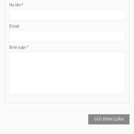
Họ tên
*
Email
Bình luận
*
GỬI BÌNH LUẬN