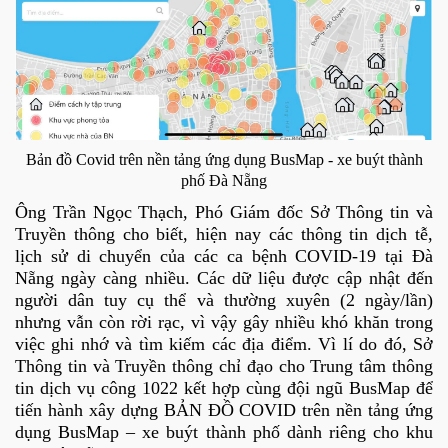
Bản đồ Covid trên nền tảng ứng dụng BusMap - xe buýt thành
phố Đà Nẵng
Ông Trần Ngọc Thạch, Phó Giám đốc Sở Thông tin và
Truyền thông cho biết, hiện nay các thông tin dịch tễ,
lịch sử di chuyển của các ca bệnh COVID-19 tại Đà
Nẵng ngày càng nhiều. Các dữ liệu được cập nhật đến
người dân tuy cụ thể và thường xuyên (2 ngày/lần)
nhưng vẫn còn rời rạc, vì vậy gây nhiều khó khăn trong
việc ghi nhớ và tìm kiếm các địa điểm. Vì lí do đó, Sở
Thông tin và Truyền thông chỉ đạo cho Trung tâm thông
tin dịch vụ công 1022 kết hợp cùng đội ngũ BusMap để
tiến hành xây dựng BẢN ĐỒ COVID trên nền tảng ứng
dụng BusMap – xe buýt thành phố dành riêng cho khu