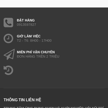
ĐẶT HÀNG
0913597827
GIỜ LÀM VIỆC
T2 - T6: 8H00 - 17H00
MIỄN PHÍ VẬN CHUYỂN
ĐƠN HÀNG TRÊN 2 TRIỆU
THÔNG TIN LIÊN HỆ