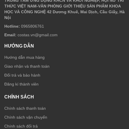
TRUNG TÂM ỨNG DỤNG KHCN VÀ KHỞI NGHIỆP, HỘI NỮ TRÍ
THỨC VIỆT NAM-VĂN PHÒNG GIỚI THIỆU SẢN PHẨM KHOA
HỌC VÀ CÔNG NGHỆ 42 Dương Khuê, Mai Dịch, Cầu Giấy, Hà
Nội
Hotline:
0965806761
Email:
costas.vn@gmail.com
HƯỚNG DẪN
Hướng dẫn mua hàng
Giao nhận và thanh toán
Đổi trả và bảo hành
Đăng kí thành viên
CHÍNH SÁCH
Chính sách thanh toán
Chính sách vận chuyển
Chính sách đổi trả