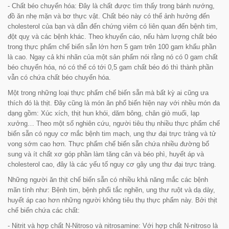
- Chất béo chuyển hóa: Đây là chất được tìm thấy trong bánh nướng,
đồ ăn nhẹ mặn và bơ thực vật. Chất béo này có thể ảnh hưởng đến
cholesterol của bạn và dẫn đến chứng viêm có liên quan đến bệnh tim,
đột quỵ và các bệnh khác. Theo khuyến cáo, nếu hàm lượng chất béo
trong thực phẩm chế biến sẵn lớn hơn 5 gam trên 100 gam khẩu phần
là cao. Ngay cả khi nhãn của một sản phẩm nói rằng nó có 0 gam chất
béo chuyển hóa, nó có thể có tới 0,5 gam chất béo đó thì thành phần
vẫn có chứa chất béo chuyển hóa.
Một trong những loại thực phẩm chế biến sẵn mà bất kỳ ai cũng ưa
thích đó là thịt. Đây cũng là món ăn phổ biến hiện nay với nhều món đa
dạng gồm: Xúc xích, thịt hun khói, dăm bông, chân giò muối, lạp
xưởng… Theo một số nghiên cứu, người tiêu thụ nhiều thực phẩm chế
biến sẵn có nguy cơ mắc bệnh tim mạch, ung thư đại trực tràng và tử
vong sớm cao hơn. Thực phẩm chế biến sẵn chứa nhiều đường bổ
sung và ít chất xơ góp phần làm tăng cân và béo phì, huyết áp và
cholesterol cao, đây là các yếu tố nguy cơ gây ung thư đại trực tràng.
Những người ăn thịt chế biến sẵn có nhiều khả năng mắc các bệnh
mãn tính như: Bệnh tim, bệnh phổi tắc nghẽn, ung thư ruột và dạ dày,
huyết áp cao hơn những người không tiêu thụ thực phẩm này. Bởi thịt
chế biến chứa các chất:
- Nitrit và hợp chất N-Nitroso và nitrosamine: Với hợp chất N-nitroso là