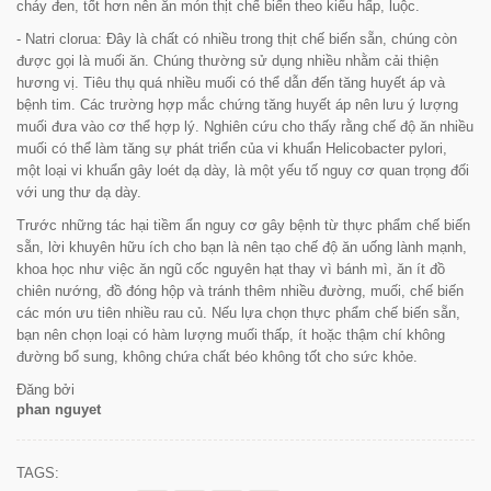
cháy đen, tốt hơn nên ăn món thịt chế biến theo kiểu hấp, luộc.
- Natri clorua: Đây là chất có nhiều trong thịt chế biến sẵn, chúng còn
được gọi là muối ăn. Chúng thường sử dụng nhiều nhằm cải thiện
hương vị. Tiêu thụ quá nhiều muối có thể dẫn đến tăng huyết áp và
bệnh tim. Các trường hợp mắc chứng tăng huyết áp nên lưu ý lượng
muối đưa vào cơ thể hợp lý. Nghiên cứu cho thấy rằng chế độ ăn nhiều
muối có thể làm tăng sự phát triển của vi khuẩn Helicobacter pylori,
một loại vi khuẩn gây loét dạ dày, là một yếu tố nguy cơ quan trọng đối
với ung thư dạ dày.
Trước những tác hại tiềm ẩn nguy cơ gây bệnh từ thực phẩm chế biến
sẵn, lời khuyên hữu ích cho bạn là nên tạo chế độ ăn uống lành mạnh,
khoa học như việc ăn ngũ cốc nguyên hạt thay vì bánh mì, ăn ít đồ
chiên nướng, đồ đóng hộp và tránh thêm nhiều đường, muối, chế biến
các món ưu tiên nhiều rau củ. Nếu lựa chọn thực phẩm chế biến sẵn,
bạn nên chọn loại có hàm lượng muối thấp, ít hoặc thậm chí không
đường bổ sung, không chứa chất béo không tốt cho sức khỏe.
Đăng bởi
phan nguyet
TAGS: