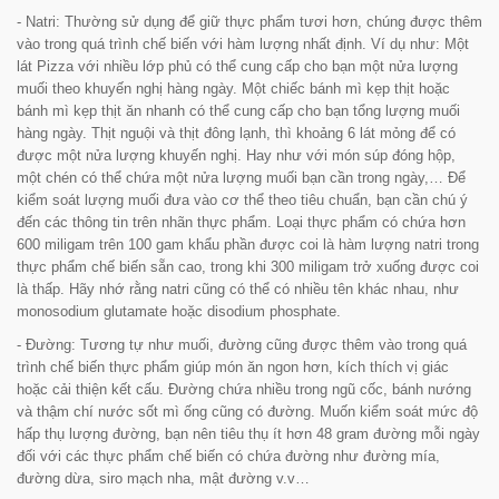
- Natri: Thường sử dụng để giữ thực phẩm tươi hơn, chúng được thêm
vào trong quá trình chế biến với hàm lượng nhất định. Ví dụ như: Một
lát Pizza với nhiều lớp phủ có thể cung cấp cho bạn một nửa lượng
muối theo khuyến nghị hàng ngày. Một chiếc bánh mì kẹp thịt hoặc
bánh mì kẹp thịt ăn nhanh có thể cung cấp cho bạn tổng lượng muối
hàng ngày. Thịt nguội và thịt đông lạnh, thì khoảng 6 lát mỏng để có
được một nửa lượng khuyến nghị. Hay như với món súp đóng hộp,
một chén có thể chứa một nửa lượng muối bạn cần trong ngày,… Để
kiểm soát lượng muối đưa vào cơ thể theo tiêu chuẩn, bạn cần chú ý
đến các thông tin trên nhãn thực phẩm. Loại thực phẩm có chứa hơn
600 miligam trên 100 gam khẩu phần được coi là hàm lượng natri trong
thực phẩm chế biến sẵn cao, trong khi 300 miligam trở xuống được coi
là thấp. Hãy nhớ rằng natri cũng có thể có nhiều tên khác nhau, như
monosodium glutamate hoặc disodium phosphate.
- Đường: Tương tự như muối, đường cũng được thêm vào trong quá
trình chế biến thực phẩm giúp món ăn ngon hơn, kích thích vị giác
hoặc cải thiện kết cấu. Đường chứa nhiều trong ngũ cốc, bánh nướng
và thậm chí nước sốt mì ống cũng có đường. Muốn kiểm soát mức độ
hấp thụ lượng đường, bạn nên tiêu thụ ít hơn 48 gram đường mỗi ngày
đối với các thực phẩm chế biến có chứa đường như đường mía,
đường dừa, siro mạch nha, mật đường v.v…