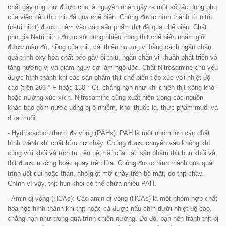
chất gây ung thư được cho là nguyên nhân gây ra một số tác dụng phụ
của việc tiêu thụ thịt đã qua chế biến. Chúng được hình thành từ nitrit
(natri nitrit) được thêm vào các sản phẩm thịt đã qua chế biến. Chất
phụ gia Natri nitrit được sử dụng nhiều trong thịt chế biến nhằm giữ
được màu đỏ, hồng của thịt, cải thiện hương vị bằng cách ngăn chặn
quá trình oxy hóa chất béo gây ôi thiu, ngăn chặn vi khuẩn phát triển và
tăng hương vị và giảm nguy cơ làm ngộ độc. Chất Nitrosamine chủ yếu
được hình thành khi các sản phẩm thịt chế biến tiếp xúc với nhiệt độ
cao (trên 266 ° F hoặc 130 ° C), chẳng hạn như khi chiên thịt xông khói
hoặc nướng xúc xích. Nitrosamine cũng xuất hiện trong các nguồn
khác bao gồm nước uống bị ô nhiễm, khói thuốc lá, thực phẩm muối và
dưa muối.
- Hydrocacbon thơm đa vòng (PAHs): PAH là một nhóm lớn các chất
hình thành khi chất hữu cơ cháy. Chúng được chuyển vào không khí
cùng với khói và tích tụ trên bề mặt của các sản phẩm thịt hun khói và
thịt được nướng hoặc quay trên lửa. Chúng được hình thành qua quá
trình đốt củi hoặc than, nhỏ giọt mỡ cháy trên bề mặt, do thịt cháy.
Chính vì vậy, thịt hun khói có thể chứa nhiều PAH.
- Amin dị vòng (HCAs): Các amin dị vòng (HCAs) là một nhóm hợp chất
hóa học hình thành khi thịt hoặc cá được nấu chín dưới nhiệt độ cao,
chẳng hạn như trong quá trình chiên nướng. Do đó, bạn nên tránh thịt bị