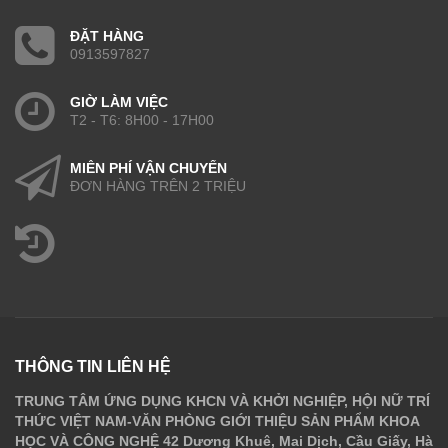
ĐẶT HÀNG
0913597827
GIỜ LÀM VIỆC
T2 - T6: 8H00 - 17H00
MIỄN PHÍ VẬN CHUYỂN
ĐƠN HÀNG TRÊN 2 TRIỆU
THÔNG TIN LIÊN HỆ
TRUNG TÂM ỨNG DỤNG KHCN VÀ KHỞI NGHIỆP, HỘI NỮ TRÍ
THỨC VIỆT NAM-VĂN PHÒNG GIỚI THIỆU SẢN PHẨM KHOA
HỌC VÀ CÔNG NGHỆ 42 Dương Khuê, Mai Dịch, Cầu Giấy, Hà