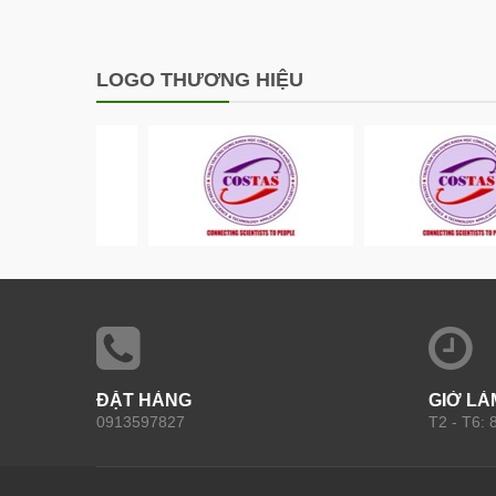
LOGO THƯƠNG HIỆU
ĐẶT HÀNG
GIỜ LÀ
0913597827
T2 - T6: