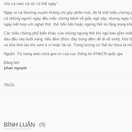
cho cả nam và nữ có thể ngáy”.
Ngáy to và thường xuyên không chỉ gây phiền toái; đó là một triệu chứng
cả những người ngáy đều mắc chứng bệnh về giấc ngủ này, nhưng ngáy là
ngáy kết hợp với nghẹt thở, thở hổn hển hoặc ngừng thở im lặng trong khi
Các triệu chứng phổ biến khác của chứng ngưng thở khi ngủ bao gồm mệt
đau đầu vào buổi sáng, tiểu đêm (thức dậy trong đêm để đi vệ sinh), khó t
và khó tỉnh táo khi xem ti vi hoặc lái xe. Trọng lượng cơ thể dư thừa là 
Nguồn :Từ trang web:vista.gov.vn của cục thông tin KH&CN quốc gia
Đăng bởi
phan nguyet
TAGS:
BÌNH LUẬN
(0)