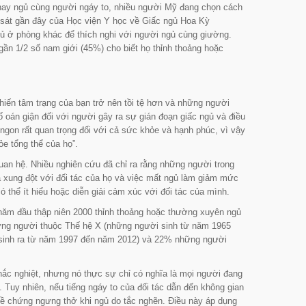
, hay ngủ cùng người ngáy to, nhiều người Mỹ đang chọn cách
o sát gần đây của Học viện Y học về Giấc ngủ Hoa Kỳ
ủ ở phòng khác để thích nghi với người ngủ cùng giường.
gần 1/2 số nam giới (45%) cho biết họ thỉnh thoảng hoặc
khiến tâm trạng của bạn trở nên tồi tệ hơn và những người
ố oán giận đối với người gây ra sự gián đoạn giấc ngủ và điều
ngon rất quan trọng đối với cả sức khỏe và hạnh phúc, vì vậy
e tổng thể của họ”.
uan hệ. Nhiều nghiên cứu đã chỉ ra rằng những người trong
a xung đột với đối tác của họ và việc mất ngủ làm giảm mức
thể ít hiểu hoặc diễn giải cảm xúc với đối tác của mình.
năm đầu thập niên 2000 thỉnh thoảng hoặc thường xuyên ngủ
những người thuộc Thế hệ X (những người sinh từ năm 1965
sinh ra từ năm 1997 đến năm 2012) và 22% những người
khắc nghiệt, nhưng nó thực sự chỉ có nghĩa là mọi người đang
. Tuy nhiên, nếu tiếng ngáy to của đối tác dẫn đến không gian
ĩ về chứng ngưng thở khi ngủ do tắc nghẽn. Điều này áp dụng