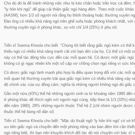
Cho dù đó là để tránh những việc như bị kéo chăn hoặc trằn trọc cả đêm
"
ly hôn khi ngủ
" để giúp cải thiện giấc ngủ hàng đêm. Theo một cuộc khả
(AASM), hơn 1/3 số người nói rằng họ thỉnh thoảng hoặc thường xuyên ng
Đàn ông có nhiều khả năng ngủ trên ghế sofa hoặc phòng khách nhất, với 
thường xuyên ngủ ở phòng khác, so với chỉ 1/4 (25%) ở phụ nữ.
Tiến sĩ Seema Khosla cho biết:
"Chúng tôi biết rằng giấc ngủ kém có thể 
thiếu ngủ có nhiều khả năng tranh cãi với bạn đời của họ. Có thể có một s
này có thể tác động tiêu cực đến các mối quan hệ. Có được một giấc ngủ 
không có gì ngạc nhiên khi một số cặp vợ chồng chọn ngủ riêng vì sức khỏ
Có được giấc ngủ lành mạnh phù hợp là điều quan trọng đối với các mối q
mối quan hệ thường xuyên trải qua giấc ngủ kém có nhiều khả năng xảy r
độ chính xác của sự đồng cảm; nghĩa là những người không ngủ đủ giấc có 
Gần một nửa (43%) thế hệ những người sinh ra từ khoảng năm 1980 đến 
ở phòng khác để thích nghi với người ngủ cùng, tiếp theo là 1/3 (33%) 
đến năm 1980), 28% những người thuộc Thế hệ Z (chỉ nhóm người được 
thuộc thế hệ bùng nổ dân số.
Tiến sĩ Seema Khosla cho biết:
"Mặc dù thuật ngữ 'ly hôn khi ngủ' có vẻ 
ưu tiên giấc ngủ và chuyển đến một phòng riêng vào ban đêm khi cần thiết
ngủ riêng biệt, thì bạn nên khuyến khích đối tác đó nói chuyện với bác s