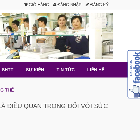
GIỎ HÀNG
ĐĂNG NHẬP
ĐĂNG KÝ
I SHTT
SỰ KIỆN
TIN TỨC
LIÊN HỆ
NG THỂ
À ĐIỀU QUAN TRỌNG ĐỐI VỚI SỨC