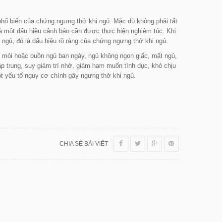
 phổ biến của chứng ngưng thở khi ngủ. Mặc dù không phải tất
 một dấu hiệu cảnh báo cần được thực hiện nghiêm túc. Khi
 ngủ, đó là dấu hiệu rõ ràng của chứng ngưng thở khi ngủ.
 mỏi hoặc buồn ngủ ban ngày, ngủ không ngon giấc, mất ngủ,
ập trung, suy giảm trí nhớ, giảm ham muốn tình dục, khó chịu
một yếu tố nguy cơ chính gây ngưng thở khi ngủ.
CHIA SẺ BÀI VIẾT