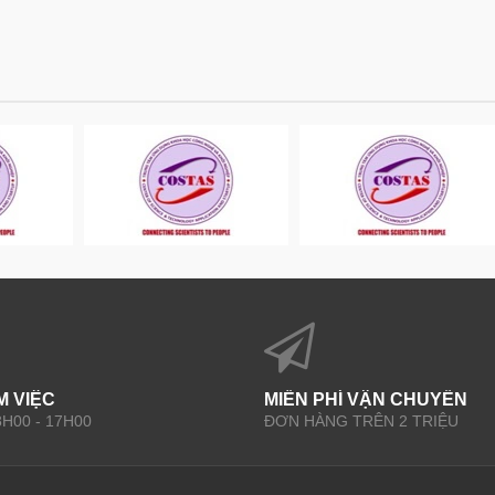
M VIỆC
MIỄN PHÍ VẬN CHUYỂN
 8H00 - 17H00
ĐƠN HÀNG TRÊN 2 TRIỆU