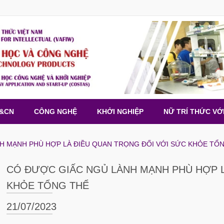
H&CN
CÔNG NGHỆ
KHỞI NGHIỆP
NỮ TRÍ THỨC VỚ
H MẠNH PHÙ HỢP LÀ ĐIỀU QUAN TRỌNG ĐỐI VỚI SỨC KHỎE TỔ
CÓ ĐƯỢC GIẤC NGỦ LÀNH MẠNH PHÙ HỢP L
KHỎE TỔNG THỂ
21/07/2023