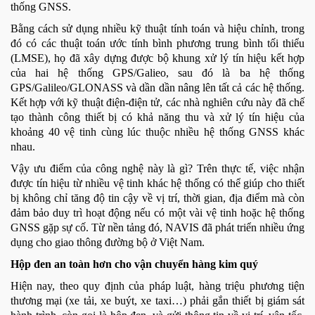
thống GNSS.
Bằng cách sử dụng nhiều kỹ thuật tính toán và hiệu chỉnh, trong
đó có các thuật toán ước tính bình phương trung bình tối thiểu
(LMSE), họ đã xây dựng được bộ khung xử lý tín hiệu kết hợp
của hai hệ thống GPS/Galieo, sau đó là ba hệ thống
GPS/Galileo/GLONASS và dần dần nâng lên tất cả các hệ thống.
Kết hợp với kỹ thuật điện-điện tử, các nhà nghiên cứu này đã chế
tạo thành công thiết bị có khả năng thu và xử lý tín hiệu của
khoảng 40 vệ tinh cùng lúc thuộc nhiều hệ thống GNSS khác
nhau.
Vậy ưu điểm của công nghệ này là gì? Trên thực tế, việc nhận
được tín hiệu từ nhiều vệ tinh khác hệ thống có thể giúp cho thiết
bị không chỉ tăng độ tin cậy về vị trí, thời gian, địa điểm mà còn
đảm bảo duy trì hoạt động nếu có một vài vệ tinh hoặc hệ thống
GNSS gặp sự cố. Từ nền tảng đó, NAVIS đã phát triển nhiều ứng
dụng cho giao thông đường bộ ở Việt Nam.
Hộp đen an toàn hơn cho vận chuyển hàng kim quý
Hiện nay, theo quy định của pháp luật, hàng triệu phương tiện
thương mại (xe tải, xe buýt, xe taxi…) phải gắn thiết bị giám sát