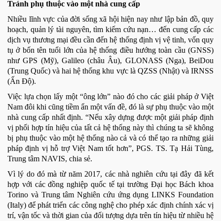
Tránh phụ thuộc vào một nhà cung cấp
Nhiều lĩnh vực của đời sống xã hội hiện nay như lập bản đồ, quy
hoạch, quản lý tài nguyên, tìm kiếm cứu nạn… đến cung cấp các
dịch vụ thương mại đều cần đến hệ thống định vị vệ tinh, vốn quy
tụ ở bốn tên tuổi lớn của hệ thống điều hướng toàn cầu (GNSS)
như GPS (Mỹ), Galileo (châu Âu), GLONASS (Nga), BeiDou
(Trung Quốc) và hai hệ thống khu vực là QZSS (Nhật) và IRNSS
(Ấn Độ).
Việc lựa chọn lấy một “ông lớn” nào đó cho các giải pháp ở Việt
Nam đôi khi cũng tiềm ẩn một vấn đề, đó là sự phụ thuộc vào một
nhà cung cấp nhất định. “Nếu xây dựng được một giải pháp định
vị phối hợp tín hiệu của tất cả hệ thống này thì chúng ta sẽ không
bị phụ thuộc vào một hệ thống nào cả và có thể tạo ra những giải
pháp định vị hỗ trợ Việt Nam tốt hơn”, PGS. TS. Tạ Hải Tùng,
Trung tâm NAVIS, chia sẻ.
Vì lý do đó mà từ năm 2017, các nhà nghiên cứu tại đây đã kết
hợp với các đồng nghiệp quốc tế tại trường Đại học Bách khoa
Torino và Trung tâm Nghiên cứu ứng dụng LINKS Foundation
(Italy) để phát triển các công nghệ cho phép xác định chính xác vị
trí, vận tốc và thời gian của đối tượng dựa trên tín hiệu từ nhiều hệ