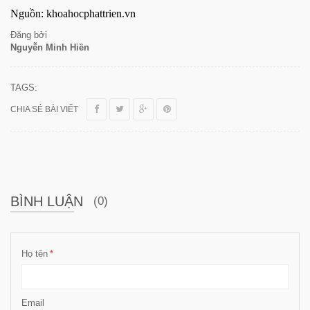
Nguồn: khoahocphattrien.vn
Đăng bởi
Nguyễn Minh Hiền
TAGS:
CHIA SẺ BÀI VIẾT
BÌNH LUẬN
(0)
Họ tên
*
Email