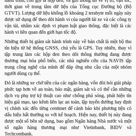
hành trình, còn gọi là hộp đen, và gửi thông tin về vị trí, vận tốc,
thời gian về trung tâm dữ liệu của Tổng cục Đường bộ (Bộ
GTVT). Lượng dữ liệu khổng lồ khoảng 2 terabyte mỗi ngày này
được sử dụng để theo dõi hành vi của người lái xe và các công ty
vận tải, nhằm xác định vi phạm luật giao thông, đặc biệt là các
hành vi liên quan đến giới hạn tốc độ.
Những thiết bị giám sát hành trình này về bản chất là một bộ thu
tín hiệu từ hệ thống GNSS, chủ yếu là GPS. Tuy nhiên, thay vì
tập trung làm các hộp đen theo dõi thông thường đang được
thương mại hóa phổ biến, các nhà nghiên cứu của NAVIS tập
trung công nghệ của mình để đáp ứng nhu cầu của một nhóm
người dùng cụ thể.
Đó là những xe chở tiền của các ngân hàng, vốn đòi hỏi giải pháp
phức tạp hơn về an toàn, bảo mật, giám sát và có thể cần những
dịch vụ phụ trợ kỹ thuật cao như chống phá sóng, phát hiện tín
hiệu giả mạo, tạo kênh liên lạc an toàn, lập tuyến đường hay định
vị chính xác đến từng centimet để cảnh báo khi phương tiện có
dấu hiệu bất thường so với kế hoạch. Hiện nay, thiết bị này đang
được một số bên sử dụng, bao gồm Ngân hàng Nhà nước và một
số ngân hàng thương mại như Vietinbank, BIDV và
Techcombank.