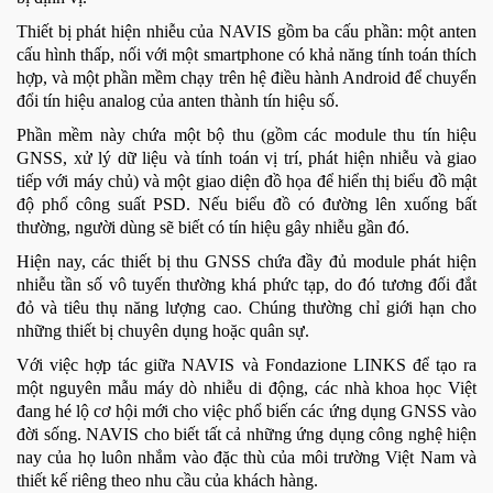
Thiết bị phát hiện nhiễu của NAVIS gồm ba cấu phần: một anten
cấu hình thấp, nối với một smartphone có khả năng tính toán thích
hợp, và một phần mềm chạy trên hệ điều hành Android để chuyển
đổi tín hiệu analog của anten thành tín hiệu số.
Phần mềm này chứa một bộ thu (gồm các module thu tín hiệu
GNSS, xử lý dữ liệu và tính toán vị trí, phát hiện nhiễu và giao
tiếp với máy chủ) và một giao diện đồ họa để hiển thị biểu đồ mật
độ phổ công suất PSD. Nếu biểu đồ có đường lên xuống bất
thường, người dùng sẽ biết có tín hiệu gây nhiễu gần đó.
Hiện nay, các thiết bị thu GNSS chứa đầy đủ module phát hiện
nhiễu tần số vô tuyến thường khá phức tạp, do đó tương đối đắt
đỏ và tiêu thụ năng lượng cao. Chúng thường chỉ giới hạn cho
những thiết bị chuyên dụng hoặc quân sự.
Với việc hợp tác giữa NAVIS và Fondazione LINKS để tạo ra
một nguyên mẫu máy dò nhiễu di động, các nhà khoa học Việt
đang hé lộ cơ hội mới cho việc phổ biến các ứng dụng GNSS vào
đời sống. NAVIS cho biết tất cả những ứng dụng công nghệ hiện
nay của họ luôn nhắm vào đặc thù của môi trường Việt Nam và
thiết kế riêng theo nhu cầu của khách hàng.