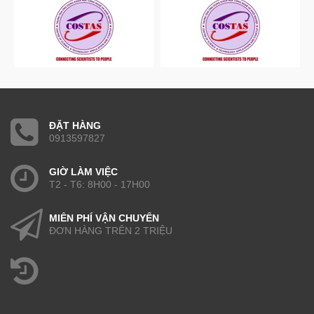
ĐẶT HÀNG
0913597827
GIỜ LÀM VIỆC
T2 - T6: 8H00 - 17H00
MIỄN PHÍ VẬN CHUYỂN
ĐƠN HÀNG TRÊN 2 TRIỆU