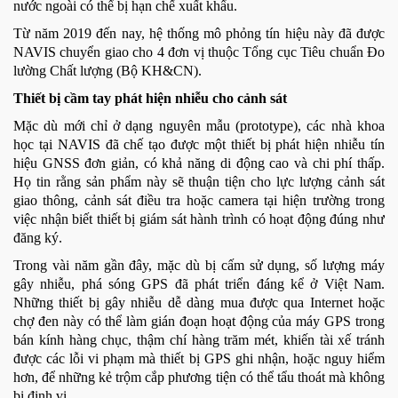
nước ngoài có thể bị hạn chế xuất khẩu.
Từ năm 2019 đến nay, hệ thống mô phỏng tín hiệu này đã được
NAVIS chuyển giao cho 4 đơn vị thuộc Tổng cục Tiêu chuẩn Đo
lường Chất lượng (Bộ KH&CN).
Thiết bị cầm tay phát hiện nhiễu cho cảnh sát
Mặc dù mới chỉ ở dạng nguyên mẫu (prototype), các nhà khoa
học tại NAVIS đã chế tạo được một thiết bị phát hiện nhiễu tín
hiệu GNSS đơn giản, có khả năng di động cao và chi phí thấp.
Họ tin rằng sản phẩm này sẽ thuận tiện cho lực lượng cảnh sát
giao thông, cảnh sát điều tra hoặc camera tại hiện trường trong
việc nhận biết thiết bị giám sát hành trình có hoạt động đúng như
đăng ký.
Trong vài năm gần đây, mặc dù bị cấm sử dụng, số lượng máy
gây nhiễu, phá sóng GPS đã phát triển đáng kể ở Việt Nam.
Những thiết bị gây nhiễu dễ dàng mua được qua Internet hoặc
chợ đen này có thể làm gián đoạn hoạt động của máy GPS trong
bán kính hàng chục, thậm chí hàng trăm mét, khiến tài xế tránh
được các lỗi vi phạm mà thiết bị GPS ghi nhận, hoặc nguy hiểm
hơn, để những kẻ trộm cắp phương tiện có thể tẩu thoát mà không
bị định vị.