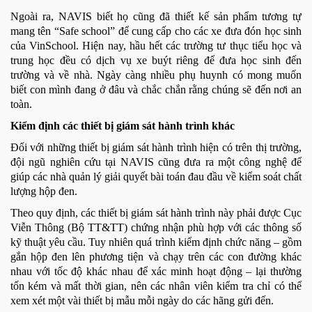
Ngoài ra, NAVIS biết họ cũng đã thiết kế sản phẩm tương tự
mang tên “Safe school” để cung cấp cho các xe đưa đón học sinh
của VinSchool. Hiện nay, hầu hết các trường tư thục tiểu học và
trung học đều có dịch vụ xe buýt riêng để đưa học sinh đến
trường và về nhà. Ngày càng nhiều phụ huynh có mong muốn
biết con mình đang ở đâu và chắc chắn rằng chúng sẽ đến nơi an
toàn.
Kiểm định các thiết bị giám sát hành trình khác
Đối với những thiết bị giám sát hành trình hiện có trên thị trường,
đội ngũ nghiên cứu tại NAVIS cũng đưa ra một công nghệ để
giúp các nhà quản lý giải quyết bài toán đau đầu về kiểm soát chất
lượng hộp đen.
Theo quy định, các thiết bị giám sát hành trình này phải được Cục
Viễn Thông (Bộ TT&TT) chứng nhận phù hợp với các thông số
kỹ thuật yêu cầu. Tuy nhiên quá trình kiểm định chức năng – gồm
gắn hộp đen lên phương tiện và chạy trên các con đường khác
nhau với tốc độ khác nhau để xác minh hoạt động – lại thường
tốn kém và mất thời gian, nên các nhân viên kiểm tra chỉ có thể
xem xét một vài thiết bị mẫu mỗi ngày do các hãng gửi đến.