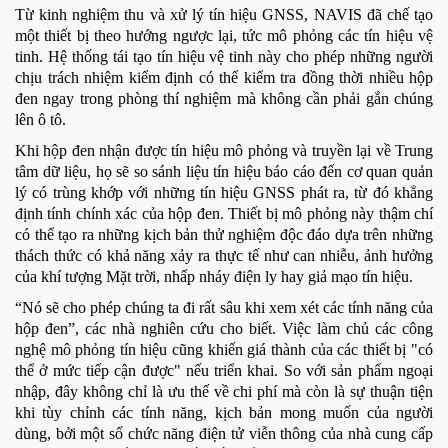
Từ kinh nghiệm thu và xử lý tín hiệu GNSS, NAVIS đã chế tạo
một thiết bị theo hướng ngược lại, tức mô phỏng các tín hiệu vệ
tinh. Hệ thống tái tạo tín hiệu vệ tinh này cho phép những người
chịu trách nhiệm kiểm định có thể kiểm tra đồng thời nhiều hộp
đen ngay trong phòng thí nghiệm mà không cần phải gắn chúng
lên ô tô.
Khi hộp đen nhận được tín hiệu mô phỏng và truyền lại về Trung
tâm dữ liệu, họ sẽ so sánh liệu tín hiệu báo cáo đến cơ quan quản
lý có trùng khớp với những tín hiệu GNSS phát ra, từ đó khẳng
định tính chính xác của hộp đen. Thiết bị mô phỏng này thậm chí
có thể tạo ra những kịch bản thử nghiệm độc đáo dựa trên những
thách thức có khả năng xảy ra thực tế như can nhiễu, ảnh hưởng
của khí tượng Mặt trời, nhấp nháy điện ly hay giả mạo tín hiệu.
“Nó sẽ cho phép chúng ta đi rất sâu khi xem xét các tính năng của
hộp đen”, các nhà nghiên cứu cho biết. Việc làm chủ các công
nghệ mô phỏng tín hiệu cũng khiến giá thành của các thiết bị "có
thể ở mức tiếp cận được" nếu triển khai. So với sản phẩm ngoại
nhập, đây không chỉ là ưu thế về chi phí mà còn là sự thuận tiện
khi tùy chỉnh các tính năng, kịch bản mong muốn của người
dùng, bởi một số chức năng điện tử viễn thông của nhà cung cấp