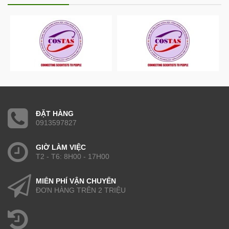
ĐẶT HÀNG
0913597827
GIỜ LÀM VIỆC
T2 - T6: 8H00 - 17H00
MIỄN PHÍ VẬN CHUYỂN
ĐƠN HÀNG TRÊN 2 TRIỆU