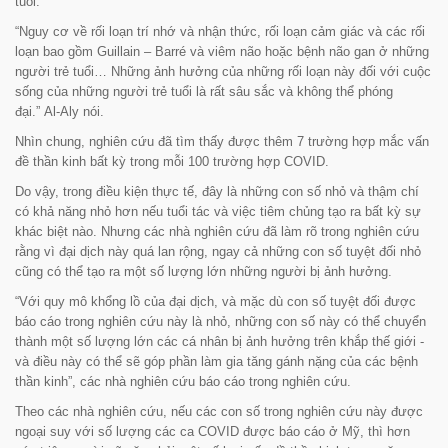
tuổi.
“Nguy cơ về rối loạn trí nhớ và nhận thức, rối loạn cảm giác và các rối
loạn bao gồm Guillain – Barré và viêm não hoặc bệnh não gan ở những
người trẻ tuổi… Những ảnh hưởng của những rối loạn này đối với cuộc
sống của những người trẻ tuổi là rất sâu sắc và không thể phóng
đại.”
Al-Aly nói.
Nhìn chung, nghiên cứu đã tìm thấy được thêm 7 trường hợp mắc vấn
đề thần kinh bất kỳ trong mỗi 100 trường hợp COVID.
Do vậy, trong điều kiện thực tế, đây là những con số nhỏ và thậm chí
có khả năng nhỏ hơn nếu tuổi tác và việc tiêm chủng tạo ra bất kỳ sự
khác biệt nào. Nhưng các nhà nghiên cứu đã làm rõ trong nghiên cứu
rằng vì đại dịch này quá lan rộng, ngay cả những con số tuyệt đối nhỏ
cũng có thể tạo ra một số lượng lớn những người bị ảnh hưởng.
“Với quy mô khổng lồ của đại dịch, và mặc dù con số tuyệt đối được
báo cáo trong nghiên cứu này là nhỏ, những con số này có thể chuyển
thành một số lượng lớn các cá nhân bị ảnh hưởng trên khắp thế giới -
và điều này có thể sẽ góp phần làm gia tăng gánh nặng của các bệnh
thần kinh”,
các nhà nghiên cứu báo cáo trong nghiên cứu.
Theo các nhà nghiên cứu, nếu các con số trong nghiên cứu này được
ngoại suy với số lượng các ca COVID được báo cáo ở Mỹ, thì hơn