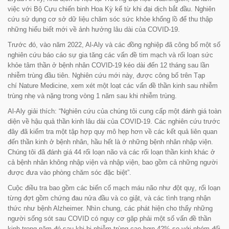
việc với Bộ Cựu chiến binh Hoa Kỳ kể từ khi đại dịch bắt đầu. Nghiên
cứu sử dụng cơ sở dữ liệu chăm sóc sức khỏe khổng lồ để thu thập
những hiểu biết mới về ảnh hưởng lâu dài của COVID-19.
Trước đó, vào năm 2022, Al-Aly và các đồng nghiệp đã công bố một số
nghiên cứu báo cáo sự gia tăng các vấn đề tim mạch và rối loạn sức
khỏe tâm thần ở bệnh nhân COVID-19 kéo dài đến 12 tháng sau lần
nhiễm trùng đầu tiên. Nghiên cứu mới này, được công bố trên Tạp
chí
Nature Medicine,
xem xét một loạt các vấn đề thần kinh sau nhiễm
trùng nhẹ và nặng trong vòng 1 năm sau khi nhiễm trùng.
Al-Aly giải thích:
“Nghiên cứu của chúng tôi cung cấp một đánh giá toàn
diện về hậu quả thần kinh lâu dài của COVID-19. Các nghiên cứu trước
đây đã kiểm tra một tập hợp quy mô hẹp hơn về các kết quả liên quan
đến thần kinh ở bệnh nhân, hầu hết là ở những bệnh nhân nhập viện.
Chúng tôi đã đánh giá 44 rối loạn não và các rối loạn thần kinh khác ở
cả bệnh nhân không nhập viện và nhập viện, bao gồm cả những người
được đưa vào phòng chăm sóc đặc biệt”.
Cuộc điều tra bao gồm các biến cố mạch máu não như đột quỵ, rối loạn
từng đợt gồm chứng đau nửa đầu và co giật, và các tình trạng nhận
thức như bệnh Alzheimer. Nhìn chung, các phát hiện cho thấy những
người sống sót sau COVID có nguy cơ gặp phải một số vấn đề thần
kinh trong năm đó sau khi bị nhiễm trùng cao hơn 42% so với nhóm đối