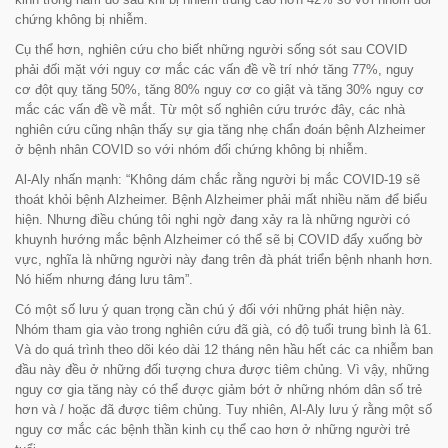
chứng không bị nhiễm.
Cụ thể hơn, nghiên cứu cho biết những người sống sót sau COVID
phải đối mặt với nguy cơ mắc các vấn đề về trí nhớ tăng 77%, nguy
cơ đột quỵ tăng 50%, tăng 80% nguy cơ co giật và tăng 30% nguy cơ
mắc các vấn đề về mắt. Từ một số nghiên cứu trước đây, các nhà
nghiên cứu cũng nhận thấy sự gia tăng nhẹ chẩn đoán bệnh Alzheimer
ở ​​bệnh nhân COVID so với nhóm đối chứng không bị nhiễm.
Al-Aly nhấn mạnh:
“Không dám chắc rằng người bị mắc COVID-19 sẽ
thoát khỏi bệnh Alzheimer. Bệnh Alzheimer phải mất nhiều năm để biểu
hiện. Nhưng điều chúng tôi nghi ngờ đang xảy ra là những người có
khuynh hướng mắc bệnh Alzheimer có thể sẽ bị COVID đẩy xuống bờ
vực, nghĩa là những người này đang trên đà phát triển bệnh nhanh hơn.
Nó hiếm nhưng đáng lưu tâm”.
Có một số lưu ý quan trọng cần chú ý đối với những phát hiện này.
Nhóm tham gia vào trong nghiên cứu đã già, có độ tuổi trung bình là 61.
Và do quá trình theo dõi kéo dài 12 tháng nên hầu hết các ca nhiễm ban
đầu này đều ở những đối tượng chưa được tiêm chủng. Vì vậy, những
nguy cơ gia tăng này có thể được giảm bớt ở những nhóm dân số trẻ
hơn và / hoặc đã được tiêm chủng. Tuy nhiên, Al-Aly lưu ý rằng một số
nguy cơ mắc các bệnh thần kinh cụ thể cao hơn ở những người trẻ