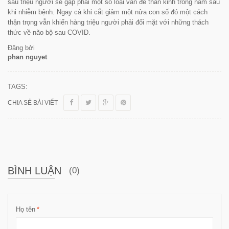
sáu triệu người sẽ gặp phải một số loại vấn đề thần kinh trong năm sau
khi nhiễm bệnh. Ngay cả khi cắt giảm một nửa con số đó một cách
thận trọng vẫn khiến hàng triệu người phải đối mặt với những thách
thức về não bộ sau COVID.
Đăng bởi
phan nguyet
TAGS:
CHIA SẺ BÀI VIẾT
BÌNH LUẬN
(0)
Họ tên
*