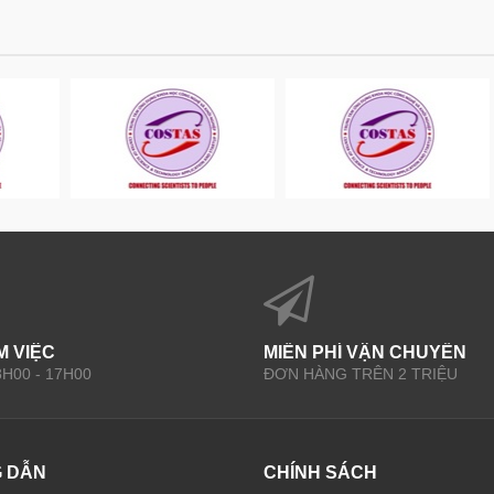
M VIỆC
MIỄN PHÍ VẬN CHUYỂN
 8H00 - 17H00
ĐƠN HÀNG TRÊN 2 TRIỆU
 DẪN
CHÍNH SÁCH