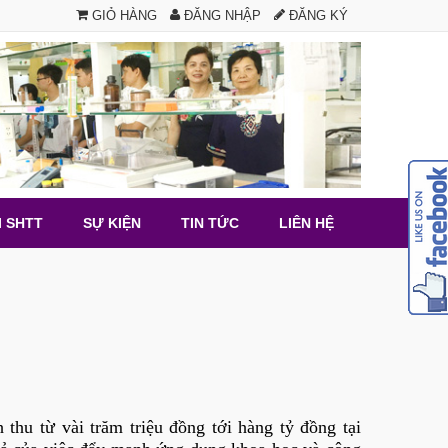
GIỎ HÀNG
ĐĂNG NHẬP
ĐĂNG KÝ
I SHTT
SỰ KIỆN
TIN TỨC
LIÊN HỆ
hu từ vài trăm triệu đồng tới hàng tỷ đồng tại