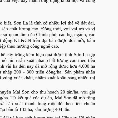
uả của việc đẩy mạnh ứng dụng khoa học và công
t, Sơn La là tỉnh có nhiều lợi thế về đất đai,
 sản chất lượng cao. Đồng thời, với vai trò và vị
c sự quan tâm của Chính phủ, các bộ, ngành, các
ạt động KH&CN trên địa bàn được đổi mới, bám
ghiệp theo hướng công nghệ cao.
y thế cây trồng kém hiệu quả được tỉnh Sơn La tập
 mô hình sản xuất nhãn chất lượng cao theo tiêu
nh vài ha đến nay đã mở rộng được hơn 4.000 ha
 nhập 200 - 300 triệu đồng/ha. Sản phẩm nhãn
vùng xuất khẩu, nhằm xuất khẩu sang nhiều thị
 huyện Mai Sơn cho thu hoạch 20 tấn/ha, với giá
ng/ha. Từ kết quả của dự án, Mai Sơn đã mở rộng
 xã sản xuất thanh long ruột đỏ theo tiêu chuẩn
địa bàn là 133 ha, sản lượng 404 tấn.
etGAP và hoa chất lượng cao tại Công ty Cổ phần