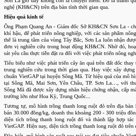
Sơn La giờ đây không còn là chuyện hiếm. Đó là thành q
nghệ (KH&CN) trên địa bàn tỉnh thời gian qua.
Hiệu quả kinh tế
Ông Phạm Quang An - Giám đốc Sở KH&CN Sơn La - cho biế
khí hậu, để phát triển nông nghiệp, với các sản phẩm nông
thế là trung tâm của vùng Tây Bắc, Sơn La luôn nhận đượ
đơn vị nghiên cứu trong hoạt động KH&CN. Nhờ đó, ho
sát yêu cầu thực tiễn đặt ra đối với việc phát triển nông n
Tiêu biểu như việc phát triển cây ăn quả trên đất dốc tha
trung nghiên cứu trong thời gian qua. Hay việc xây dựng
chuẩn VietGAP tại huyện Sông Mã. Từ hiệu quả của mô hì
tại Sông Mã, Mai Sơn, Yên Châu, TP. Sơn La…, với thu
Sông Mã đã được xây dựng nhãn hiệu chứng nhận, cấp mã 
trường lớn như Hoa Kỳ, Trung Quốc...
Tương tự, mô hình trồng thanh long ruột đỏ trên địa bàn
bán 30.000 đồng/kg, doanh thu khoảng 200 - 300 triệu đồ
diện tích trồng thanh long ruột đỏ và thành lập hợp tác
VietGAP. Hiện nay, diện tích trồng thanh long ruột đỏ trên 
Đặc biệt, mô hình sản xuất rau trái vụ đạt tiêu chuẩn Vi