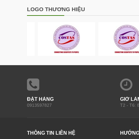
LOGO THƯƠNG HIỆU
ĐẶT HÀNG
GIỜ LÀ
0913597827
T2 - T6:
THÔNG TIN LIÊN HỆ
HƯỚNG