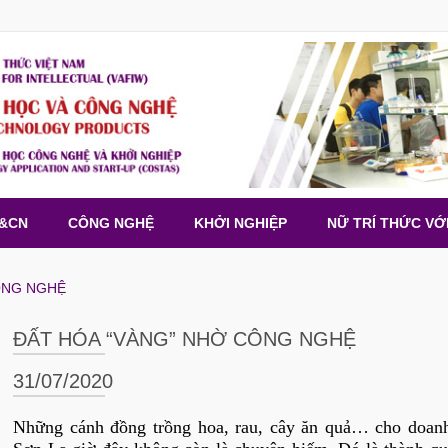
H&CN
CÔNG NGHỆ
KHỞI NGHIỆP
NỮ TRÍ THỨC VỚ
ÔNG NGHỆ
ĐẤT HÓA “VÀNG” NHỜ CÔNG NGHỆ
31/07/2020
Những cánh đồng trồng hoa, rau, cây ăn quả… cho doanh t