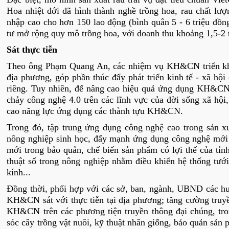
Hoa nhiệt đới đã hình thành nghề trồng hoa, rau chất lượ
nhập cao cho hơn 150 lao động (bình quân 5 - 6 triệu đồng
tư mở rộng quy mô trồng hoa, với doanh thu khoảng 1,5-2 
Sát thực tiễn
Theo ông Phạm Quang An, các nhiệm vụ KH&CN triển khai 
địa phương, góp phần thúc đẩy phát triển kinh tế - xã hội
riêng. Tuy nhiên, để nâng cao hiệu quả ứng dụng KH&CN t
chảy công nghệ 4.0 trên các lĩnh vực của đời sống xã hộ
cao năng lực ứng dụng các thành tựu KH&CN.
Trong đó, tập trung ứng dụng công nghệ cao trong sản xu
nông nghiệp sinh học, đẩy mạnh ứng dụng công nghệ mới 
mới trong bảo quản, chế biến sản phẩm có lợi thế của tỉn
thuật số trong nông nghiệp nhằm điều khiển hệ thống tưới 
kính...
Đồng thời, phối hợp với các sở, ban, ngành, UBND các hu
KH&CN sát với thực tiễn tại địa phương; tăng cường truy
KH&CN trên các phương tiện truyền thông đại chúng, tron
sóc cây trồng vật nuôi, kỹ thuật nhân giống, bảo quản sản 