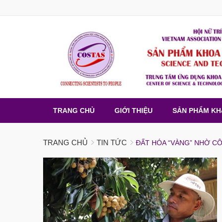
TRANG CHỦ
GIỚI THIỆU
SẢN PHẨM K
TRANG CHỦ
TIN TỨC
ĐẤT HÓA “VÀNG” NHỜ C