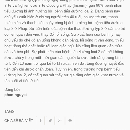
Y tế và Nghiên cứu Y tế Quốc gia Pháp (Inserm), gần 90% bệnh nhân
tiểu đường bị ảnh hưởng bởi bệnh tiểu đường loại 2. Dạng bệnh này
chủ yếu xuất hiện ở những người trên 40 tuổi, nhưng trẻ em, thanh
thiếu niên và thanh niên ngày càng bị ảnh hưởng bởi bệnh tiểu đường
loại 2 ở Pháp. Sự tiến triển của bệnh đái tháo đường týp 2 ở dân số trẻ
có liên quan đến việc thay đổi lối sống. Sự xuất hiện của bệnh lý này
chủ yếu do chế độ ăn uống không cân bằng, lối sống ít vận động, thiếu
hoạt động thể chất hoặc rối loạn giấc ngủ. Nó cũng liên quan đến thừa
cân và béo phì. Sự phát triển của bệnh tiểu đường loại 2 có thể không
được chú ý trong một thời gian dài: người ta ước tính rằng trung bình
từ 5 đến 10 năm trôi qua kể từ khi xuất hiện đợt tăng đường huyết đầu
tiên đến khi được chẩn đoán. Tuy nhiên, trong trường hợp bệnh tiểu
đường loại 2, có thể quan sát thấy sự gia tăng cảm giác khát nước và
tần suất đi tiểu ở trẻ.
Đăng bởi
phan nguyet
TAGS:
CHIA SẺ BÀI VIẾT