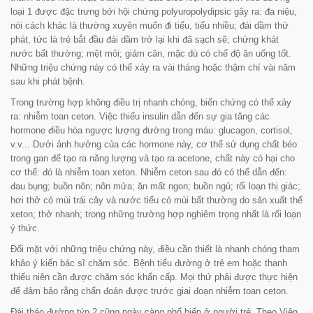
loại 1 được đặc trưng bởi hội chứng polyuropolydipsic gây ra: đa niệu,
nói cách khác là thường xuyên muốn đi tiểu, tiểu nhiều; đái dầm thứ
phát, tức là trẻ bắt đầu đái dầm trở lại khi đã sạch sẽ; chứng khát
nước bất thường; mệt mỏi; giảm cân, mặc dù có chế độ ăn uống tốt.
Những triệu chứng này có thể xảy ra vài tháng hoặc thậm chí vài năm
sau khi phát bệnh.
Trong trường hợp không điều trị nhanh chóng, biến chứng có thể xảy
ra: nhiễm toan ceton. Việc thiếu insulin dẫn đến sự gia tăng các
hormone điều hòa ngược lượng đường trong máu: glucagon, cortisol,
v.v... Dưới ảnh hưởng của các hormone này, cơ thể sử dụng chất béo
trong gan để tạo ra năng lượng và tạo ra acetone, chất này có hại cho
cơ thể: đó là nhiễm toan xeton. Nhiễm ceton sau đó có thể dẫn đến:
đau bụng; buồn nôn; nôn mửa; ăn mất ngon; buồn ngủ; rối loạn thị giác;
hơi thở có mùi trái cây và nước tiểu có mùi bất thường do sản xuất thể
xeton; thở nhanh; trong những trường hợp nghiêm trọng nhất là rối loạn
ý thức.
Đối mặt với những triệu chứng này, điều cần thiết là nhanh chóng tham
khảo ý kiến ​​​​bác sĩ chăm sóc. Bệnh tiểu đường ở trẻ em hoặc thanh
thiếu niên cần được chăm sóc khẩn cấp. Mọi thứ phải được thực hiện
để đảm bảo rằng chẩn đoán được trước giai đoạn nhiễm toan ceton.
Đái tháo đường týp 2 cũng ngày càng phổ biến ở người trẻ. Theo Viện