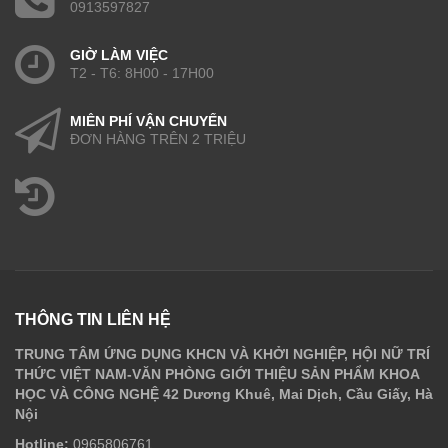
0913597827
GIỜ LÀM VIỆC
T2 - T6: 8H00 - 17H00
MIỄN PHÍ VẬN CHUYỂN
ĐƠN HÀNG TRÊN 2 TRIỆU
THÔNG TIN LIÊN HỆ
TRUNG TÂM ỨNG DỤNG KHCN VÀ KHỞI NGHIỆP, HỘI NỮ TRÍ
THỨC VIỆT NAM-VĂN PHÒNG GIỚI THIỆU SẢN PHẨM KHOA
HỌC VÀ CÔNG NGHỆ 42 Dương Khuê, Mai Dịch, Cầu Giấy, Hà
Nội
Hotline:
0965806761