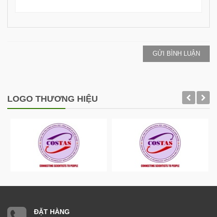
GỬI BÌNH LUẬN
LOGO THƯƠNG HIỆU
ĐẶT HÀNG