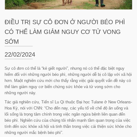
ĐIỀU TRỊ SỰ CÔ ĐƠN Ở NGƯỜI BÉO PHÌ
CÓ THỂ LÀM GIẢM NGUY CƠ TỬ VONG
SỚM
22/02/2024
Sự cô đơn có thể là “
kẻ giết người
”, nhưng nó có thể đặc biệt nguy
hiểm đối với những người béo phì, những người dễ bị cô lập với xã hội
hơn. Maột nghiên cứu mới cho thấy rằng việc giải quyết vấn đề này có
thể làm giảm nguy cơ biến chứng sức khỏe và tử vong sớm cho
những người này.
Tác giả nghiên cứu, Tiến sĩ Lu Qi thuộc Đại học Tulane ở New Orleans-
Hoa Kỳ, nói với CNN:
“Cho đến nay, các yếu tố về chế độ ăn uống và
lối sống là trọng tâm chính trong việc ngăn ngừa bệnh liên quan đến
béo phì. Nghiên cứu của chúng tôi nhấn mạnh tầm quan trọng của việc
tính đến sức khỏe xã hội và tinh thần trong việc cải thiện sức khỏe cho
những người mắc bệnh béo phì”.