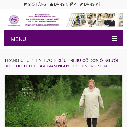
GIỎ HÀNG
ĐĂNG NHẬP
ĐĂNG KÝ
.
MENU
TRANG CHỦ
TIN TỨC
ĐIỀU TRỊ SỰ CÔ ĐƠN Ở NGƯỜI
BÉO PHÌ CÓ THỂ LÀM GIẢM NGUY CƠ TỬ VONG SỚM