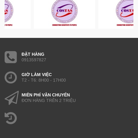
ĐẶT HÀNG
0913597827
GIỜ LÀM VIỆC
T2 - T6: 8H00 - 17H00
MIỄN PHÍ VẬN CHUYỂN
ĐƠN HÀNG TRÊN 2 TRIỆU