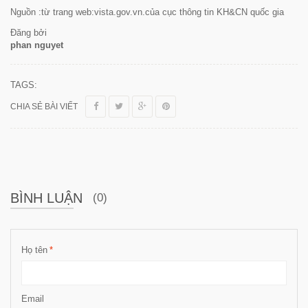
Nguồn :từ trang web:vista.gov.vn.của cục thông tin KH&CN quốc gia
Đăng bởi
phan nguyet
TAGS:
CHIA SẺ BÀI VIẾT
BÌNH LUẬN
(0)
Họ tên
*
Email