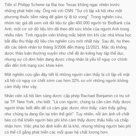
Tiến sĩ Philipp Scherer tại Đại học Texas không ngạc nhiên trước
những phát hiện này. Ông nói với CNN: "
Sự cô lập xã hội như một
phương thuốc tiềm năng để giảm tỷ lệ tử vong"
.
Trong nghiên cứu,
nhóm tác giả đã xem xét dữ liệu từ gần 400.000 người từ BioBank của
Anh, một cơ sở dữ liệu lớn đã theo dõi sức khỏe của người Anh trong
nhiều năm. Tình nguyện viên không mắc bệnh tim khi các nhà khoa học
bắt đầu thu thập dữ liệu cho nghiên cứu mới nhất này. Sau đó, họ theo
dõi các bệnh nhân từ tháng 3/2006 đến tháng 11/2021. Mặc dù không
được thảo luận thường xuyên như chế độ ăn kiêng hay tập thể dục,
nhưng sự cô đơn hiện đang được công nhận là yếu tố nguy cơ chính
dẫn đến tình trạng sức khỏe kém.
Một nghiên cứu gần đây tiết lộ những người cảm thấy bị cô lập về mặt
xã hội có nguy cơ chết sớm cao hơn 32% so với những người không
cảm thấy như vậy.
Nhân viên xã hội lâm sàng được cấp phép Rachael Benjamin có trụ sở
tại TP. New York, cho biết:
“Là con người, chúng ta cần cảm thấy được
người khác biết đến để có cảm giác được nhìn thấy; cảm thấy giống
như chúng ta đang tồn tại trên thế giới”.
Tuy nhiên, nỗi ám ảnh về chất
béo có thể khiến người béo phì khó cảm thấy được thấu hiểu và chấp
nhận hơn. Việc phá bỏ định kiến đó là khó, nhưng những người béo phì
có thể cố gắng phát triển các mối quan hệ chất lượng hơn.