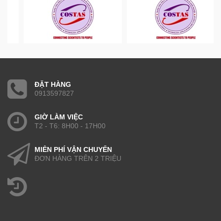
ĐẶT HÀNG
0913597827
GIỜ LÀM VIỆC
T2 - T6: 8H00 - 17H00
MIỄN PHÍ VẬN CHUYỂN
ĐƠN HÀNG TRÊN 2 TRIỆU