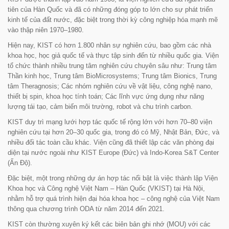
tiên của Hàn Quốc và đã có những đóng góp to lớn cho sự phát triển
kinh tế của đất nước, đặc biệt trong thời kỳ công nghiệp hóa mạnh mẽ
vào thập niên 1970–1980.
Hiện nay, KIST có hơn 1.800 nhân sự nghiên cứu, bao gồm các nhà
khoa học, học giả quốc tế và thực tập sinh đến từ nhiều quốc gia. Viện
tổ chức thành nhiều trung tâm nghiên cứu chuyên sâu như: Trung tâm
Thần kinh học, Trung tâm BioMicrosystems; Trung tâm Bionics, Trung
tâm Theragnosis; Các nhóm nghiên cứu về vật liệu, công nghệ nano,
thiết bị spin, khoa học tính toán; Các lĩnh vực ứng dụng như năng
lượng tái tạo, cảm biến môi trường, robot và chu trình carbon.
KIST duy trì mạng lưới hợp tác quốc tế rộng lớn với hơn 70–80 viện
nghiên cứu tại hơn 20–30 quốc gia, trong đó có Mỹ, Nhật Bản, Đức, và
nhiều đối tác toàn cầu khác. Viện cũng đã thiết lập các văn phòng đại
diện tại nước ngoài như KIST Europe (Đức) và Indo-Korea S&T Center
(Ấn Độ).
Đặc biệt, một trong những dự án hợp tác nổi bật là việc thành lập Viện
Khoa học và Công nghệ Việt Nam – Hàn Quốc (VKIST) tại Hà Nội,
nhằm hỗ trợ quá trình hiện đại hóa khoa học – công nghệ của Việt Nam
thông qua chương trình ODA từ năm 2014 đến 2021.
KIST còn thường xuyên ký kết các biên bản ghi nhớ (MOU) với các