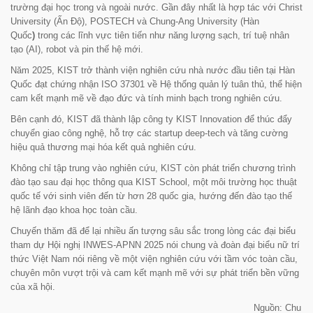
trường đại học trong và ngoài nước. Gần đây nhất là hợp tác với Christ
University (Ấn Độ), POSTECH và Chung-Ang University (Hàn
Quốc
)
trong các lĩnh vực tiên tiến như năng lượng sạch, trí tuệ nhân
tạo (AI), robot và pin thế hệ mới.
Năm 2025, KIST trở thành viện nghiên cứu nhà nước đầu tiên tại Hàn
Quốc đạt chứng nhận ISO 37301 về Hệ thống quản lý tuân thủ, thể hiện
cam kết mạnh mẽ về đạo đức và tính minh bạch trong nghiên cứu.
Bên cạnh đó, KIST đã thành lập công ty KIST Innovation để thúc đẩy
chuyển giao công nghệ, hỗ trợ các startup deep-tech và tăng cường
hiệu quả thương mại hóa kết quả nghiên cứu.
Không chỉ tập trung vào nghiên cứu, KIST còn phát triển chương trình
đào tạo sau đại học thông qua KIST School, một môi trường học thuật
quốc tế với sinh viên đến từ hơn 28 quốc gia, hướng đến đào tạo thế
hệ lãnh đạo khoa học toàn cầu.
Chuyến thăm đã để lại nhiều ấn tượng sâu sắc trong lòng các đại biểu
tham dự Hội nghị INWES-APNN 2025 nói chung và đoàn đại biểu nữ trí
thức Việt Nam nói riêng về một viện nghiên cứu với tầm vóc toàn cầu,
chuyên môn vượt trội và cam kết mạnh mẽ với sự phát triển bền vững
của xã hội.
Nguồn: Chu