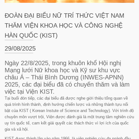
ĐOÀN ĐẠI BIỂU NỮ TRÍ THỨC VIỆT NAM
THĂM VIỆN KHOA HỌC VÀ CÔNG NGHỆ
HÀN QUỐC (KIST)
29/08/2025
Ngày 22/8/2025, trong khuôn khổ Hội nghị
Mạng lưới Nữ khoa học và Kỹ sư khu vực
châu Á – Thái Bình Dương (INWES-APNN)
2025, các đại biểu đã có chuyến thăm và làm
việc tại Viện KIST.
Tại buổi đón tiếp, các đại biểu đã được nghe giới thiệu tổng quan về
quá trình hình thành, định hướng chiến lược và những thành tựu nổi
bật của KIST ( Korean Instute of Science and Technology). Với trình độ
chuyên môn vượt trội, Viện được đánh giá là một trung tâm nghiên cứu
uy tín quốc tế, cam kết giải quyết các thách thức vì lợi ích của quốc
gia và xã hội.
KIST được thành lập vào năm 1966, là viện nghiên cứu đa ngành đầu