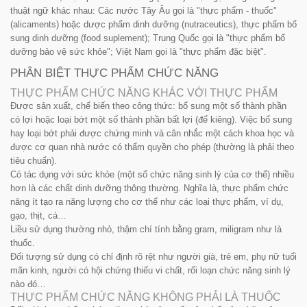
thuật ngữ khác nhau: Các nước Tây Âu gọi là "thực phẩm - thuốc"
(alicaments) hoặc dược phẩm dinh dưỡng (nutraceutics), thực phẩm bổ
sung dinh dưỡng (food suplement); Trung Quốc gọi là "thực phẩm bổ
dưỡng bảo vệ sức khỏe"; Việt Nam gọi là "thực phẩm đặc biệt".
PHÂN BIỆT THỰC PHẨM CHỨC NĂNG
THỰC PHẨM CHỨC NĂNG KHÁC VỚI THỰC PHẨM
Được sản xuất, chế biến theo công thức: bổ sung một số thành phần
có lợi hoặc loại bớt một số thành phần bất lợi (để kiêng). Việc bổ sung
hay loại bớt phải được chứng minh và cân nhắc một cách khoa học và
được cơ quan nhà nước có thẩm quyền cho phép (thường là phải theo
tiêu chuẩn).
Có tác dụng với sức khỏe (một số chức năng sinh lý của cơ thể) nhiều
hơn là các chất dinh dưỡng thông thường. Nghĩa là, thực phẩm chức
năng ít tạo ra năng lượng cho cơ thể như các loại thực phẩm, ví dụ,
gạo, thịt, cá…
Liều sử dụng thường nhỏ, thậm chí tính bằng gram, miligram như là
thuốc.
Đối tượng sử dụng có chỉ định rõ rệt như người già, trẻ em, phụ nữ tuổi
mãn kinh, người có hội chứng thiếu vi chất, rối loạn chức năng sinh lý
nào đó…
THỰC PHẨM CHỨC NĂNG KHÔNG PHẢI LÀ THUỐC