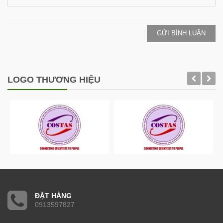
GỬI BÌNH LUẬN
LOGO THƯƠNG HIỆU
ĐẶT HÀNG
0913597827