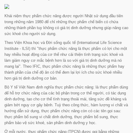
Khái niệm thực phẩm chức năng được người Nhật sử dụng đầu tiên
trong những năm 1980 để chỉ những thực phẩm chế biến có chứa
những thành phần tuy không có giá trị dinh dưỡng nhưng giúp nâng cao
sức khoẻ cho người sử dụng.
Theo Viện Khoa học và Đời sống quốc tế (International Life Science
Institute - ILSI) thì "thực phẩm chức năng là thực phẩm có lợi cho một
hay nhiều hoạt động của cơ thể như cải thiện tình trạng sức khoẻ và
làm giảm nguy cơ mắc bệnh hơn là so với giá trị dinh dưỡng mà nó
mang lại". Theo IFIC, thực phẩm chức năng là những thực phẩm hay
thành phần của chế độ ăn có thể đem lại lợi ích cho sức khoẻ nhiều
hơn giá trị dinh dưỡng cơ bản.
Bộ Y tế Việt Nam định nghĩa thực phẩm chức năng: là thực phẩm dùng
để hỗ trợ chức năng của các bộ phận trong cơ thể người, có tác dụng
dinh dưỡng, tạo cho cơ thể tình trạng thoải mái, tăng sức đề kháng và
giảm bớt nguy cơ gây bệnh. Tuỳ theo công thức, hàm lượng vi chất và
hướng dẫn sử dụng, thực phẩm chức năng còn có các tên gọi sau:
thực phẩm bổ sung vi chất dinh dưỡng, thực phẩm bổ sung, thực
phẩm bảo vệ sức khoẻ, sản phẩm dinh dưỡng y học.
Ở mỗi nước, thực phẩm chức năng (TPCN) được gọi bằng những