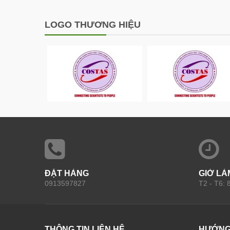
LOGO THƯƠNG HIỆU
ĐẶT HÀNG
GIỜ LÀ
0913597827
T2 - T6:
THÔNG TIN LIÊN HỆ
HƯỚNG