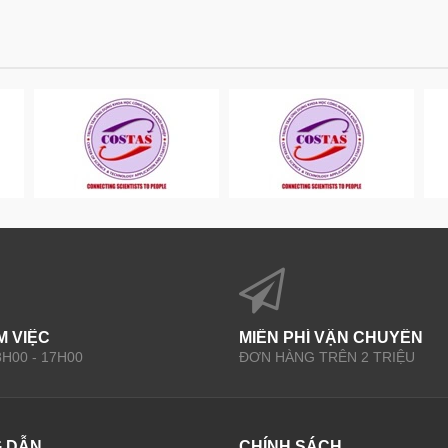
M VIỆC
MIỄN PHÍ VẬN CHUYỂN
 8H00 - 17H00
ĐƠN HÀNG TRÊN 2 TRIỆU
 DẪN
CHÍNH SÁCH