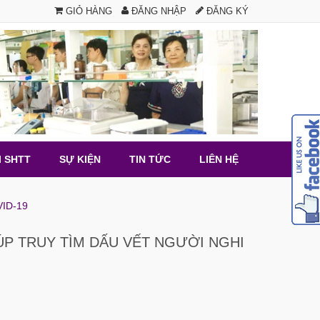
GIỎ HÀNG
ĐĂNG NHẬP
ĐĂNG KÝ
I SHTT
SỰ KIỆN
TIN TỨC
LIÊN HỆ
ID-19
ÚP TRUY TÌM DẤU VẾT NGƯỜI NGHI