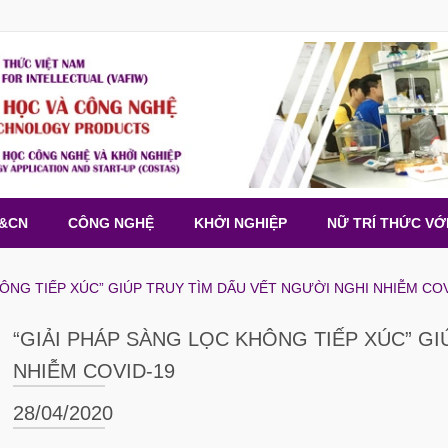
H&CN
CÔNG NGHỆ
KHỞI NGHIỆP
NỮ TRÍ THỨC VỚ
HÔNG TIẾP XÚC” GIÚP TRUY TÌM DẤU VẾT NGƯỜI NGHI NHIỄM COV
“GIẢI PHÁP SÀNG LỌC KHÔNG TIẾP XÚC” GI
NHIỄM COVID-19
28/04/2020