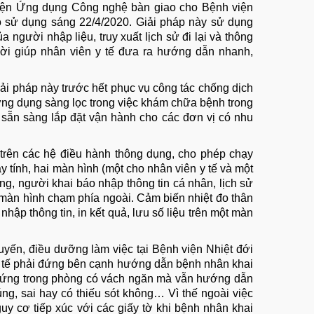
Viện Ứng dụng Công nghệ bàn giao cho Bệnh viện
 sử dụng sáng 22/4/2020. Giải pháp này sử dụng
 người nhập liệu, truy xuất lịch sử đi lại và thông
hời giúp nhân viên y tế đưa ra hướng dẫn nhanh,
ải pháp này trước hết phục vụ công tác chống dịch
ng dụng sàng lọc trong việc khám chữa bệnh trong
sẵn sàng lắp đặt vận hành cho các đơn vị có nhu
trên các hệ điều hành thông dụng, cho phép chạy
 tính, hai màn hình (một cho nhân viên y tế và một
ng, người khai báo nhập thông tin cá nhân, lịch sử
từ màn hình chạm phía ngoài. Cảm biến nhiệt đo thân
nhập thông tin, in kết quả, lưu số liệu trên một màn
Tuyến, điều dưỡng làm việc tại Bệnh viện Nhiệt đới
y tế phải đứng bên cạnh hướng dẫn bệnh nhân khai
ể đứng trong phòng có vách ngăn mà vẫn hướng dẫn
g, sai hay có thiếu sót không… Vì thế ngoài việc
guy cơ tiếp xúc với các giấy tờ khi bệnh nhân khai