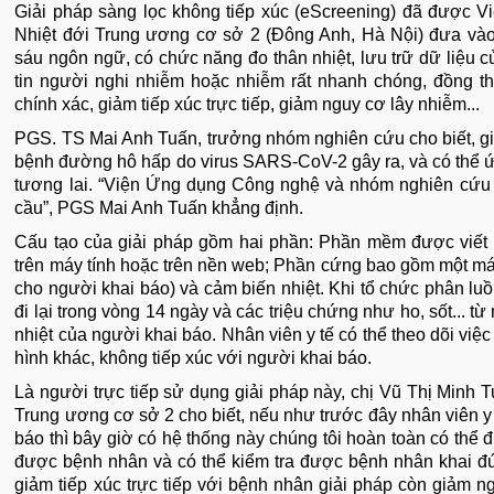
Giải pháp sàng lọc không tiếp xúc (eScreening) đã được 
Nhiệt đới Trung ương cơ sở 2 (Đông Anh, Hà Nội) đưa vào
sáu ngôn ngữ, có chức năng đo thân nhiệt, lưu trữ dữ liệu của
tin người nghi nhiễm hoặc nhiễm rất nhanh chóng, đồng t
chính xác, giảm tiếp xúc trực tiếp, giảm nguy cơ lây nhiễm...
PGS. TS Mai Anh Tuấn, trưởng nhóm nghiên cứu cho biết, gi
bệnh đường hô hấp do virus SARS-CoV-2 gây ra, và có thể ứ
tương lai. “Viện Ứng dụng Công nghệ và nhóm nghiên cứu 
cầu”, PGS Mai Anh Tuấn khẳng định.
Cấu tạo của giải pháp gồm hai phần: Phần mềm được viết 
trên máy tính hoặc trên nền web; Phần cứng bao gồm một máy
cho người khai báo) và cảm biến nhiệt. Khi tổ chức phân luồ
đi lại trong vòng 14 ngày và các triệu chứng như ho, sốt... 
nhiệt của người khai báo. Nhân viên y tế có thể theo dõi việc 
hình khác, không tiếp xúc với người khai báo.
Là người trực tiếp sử dụng giải pháp này, chị Vũ Thị Minh 
Trung ương cơ sở 2 cho biết, nếu như trước đây nhân viên 
báo thì bây giờ có hệ thống này chúng tôi hoàn toàn có th
được bệnh nhân và có thể kiểm tra được bệnh nhân khai đún
giảm tiếp xúc trực tiếp với bệnh nhân giải pháp còn giảm n