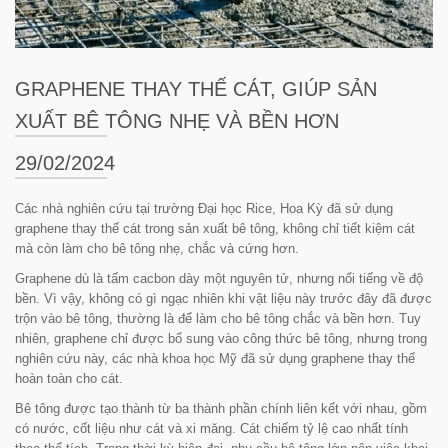
GRAPHENE THAY THẾ CÁT, GIÚP SẢN
XUẤT BÊ TÔNG NHẸ VÀ BỀN HƠN
29/02/2024
Các nhà nghiên cứu tại trường Đại học Rice, Hoa Kỳ đã sử dụng
graphene thay thế cát trong sản xuất bê tông, không chỉ tiết kiệm cát
mà còn làm cho bê tông nhẹ, chắc và cứng hơn.
Graphene dù là tấm cacbon dày một nguyên tử, nhưng nổi tiếng về độ
bền. Vì vậy, không có gì ngạc nhiên khi vật liệu này trước đây đã được
trộn vào bê tông, thường là để làm cho bê tông chắc và bền hơn. Tuy
nhiên, graphene chỉ được bổ sung vào công thức bê tông, nhưng trong
nghiên cứu này, các nhà khoa học Mỹ đã sử dụng graphene thay thế
hoàn toàn cho cát.
Bê tông được tạo thành từ ba thành phần chính liên kết với nhau, gồm
có nước, cốt liệu như cát và xi măng. Cát chiếm tỷ lệ cao nhất tính