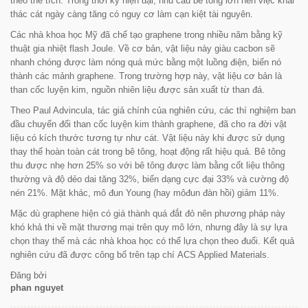
theo thể tích. Trong thời kỳ hiện đại, nhu cầu bê tông lớn nên việc khai
thác cát ngày càng tăng có nguy cơ làm cạn kiệt tài nguyên.
Các nhà khoa học Mỹ đã chế tạo graphene trong nhiều năm bằng kỹ
thuật gia nhiệt flash Joule. Về cơ bản, vật liệu này giàu cacbon sẽ
nhanh chóng được làm nóng quá mức bằng một luồng điện, biến nó
thành các mảnh graphene. Trong trường hợp này, vật liệu cơ bản là
than cốc luyện kim, nguồn nhiên liệu được sản xuất từ than đá.
Theo Paul Advincula, tác giả chính của nghiên cứu, các thí nghiệm ban
đầu chuyển đổi than cốc luyện kim thành graphene, đã cho ra đời vật
liệu có kích thước tương tự như cát. Vật liệu này khi được sử dụng
thay thế hoàn toàn cát trong bê tông, hoạt động rất hiệu quả. Bê tông
thu được nhẹ hơn 25% so với bê tông được làm bằng cốt liệu thông
thường và độ dẻo dai tăng 32%, biến dạng cực đại 33% và cường độ
nén 21%. Mặt khác, mô đun Young (hay môđun đàn hồi) giảm 11%.
Mặc dù graphene hiện có giá thành quá đắt đỏ nên phương pháp này
khó khả thi về mặt thương mại trên quy mô lớn, nhưng đây là sự lựa
chọn thay thế mà các nhà khoa học có thể lựa chọn theo đuổi. Kết quả
nghiên cứu đã được công bố trên tạp chí
ACS Applied Materials
.
Đăng bởi
phan nguyet