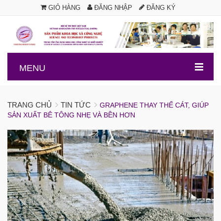
GIỎ HÀNG
ĐĂNG NHẬP
ĐĂNG KÝ
.
MENU
TRANG CHỦ
TIN TỨC
GRAPHENE THAY THẾ CÁT, GIÚP
SẢN XUẤT BÊ TÔNG NHẸ VÀ BỀN HƠN