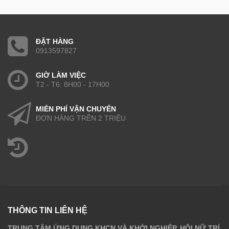
ĐẶT HÀNG
0913597827
GIỜ LÀM VIỆC
T2 - T6: 8H00 - 17H00
MIỄN PHÍ VẬN CHUYỂN
ĐƠN HÀNG TRÊN 2 TRIỆU
THÔNG TIN LIÊN HỆ
TRUNG TÂM ỨNG DỤNG KHCN VÀ KHỞI NGHIỆP, HỘI NỮ TRÍ