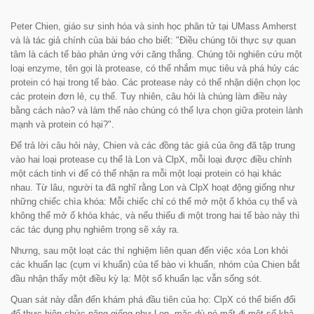
Peter Chien, giáo sư sinh hóa và sinh học phân tử tại UMass Amherst
và là tác giả chính của bài báo cho biết: "
Điều chúng tôi thực sự quan
tâm là cách tế bào phản ứng với căng thẳng. Chúng tôi nghiên cứu một
loại enzyme, tên gọi là protease, có thể nhắm mục tiêu và phá hủy các
protein có hại trong tế bào. Các protease này có thể nhận diện chọn lọc
các protein đơn lẻ, cụ thể. Tuy nhiên, câu hỏi là chúng làm điều này
bằng cách nào? và làm thế nào chúng có thể lựa chọn giữa protein lành
mạnh và protein có hại?".
Để trả lời câu hỏi này, Chien và các đồng tác giả của ông đã tập trung
vào hai loại protease cụ thể là Lon và ClpX, mỗi loại được điều chỉnh
một cách tinh vi để có thể nhận ra mỗi một loại protein có hại khác
nhau. Từ lâu, người ta đã nghĩ rằng Lon và ClpX hoạt động giống như
những chiếc chìa khóa: Mỗi chiếc chỉ có thể mở một ổ khóa cụ thể và
không thể mở ổ khóa khác, và nếu thiếu đi một trong hai tế bào này thì
các tác dụng phụ nghiêm trọng sẽ xảy ra.
Nhưng, sau một loạt các thí nghiệm liên quan đến việc xóa Lon khỏi
các khuẩn lạc (cụm vi khuẩn) của tế bào vi khuẩn, nhóm của Chien bắt
đầu nhận thấy một điều kỳ lạ: Một số khuẩn lạc vẫn sống sót.
Quan sát này dẫn đến khám phá đầu tiên của họ: ClpX có thể biến đổi
để thực hiện chức năng giống như Lon, mặc dù nó mất đi một số khả