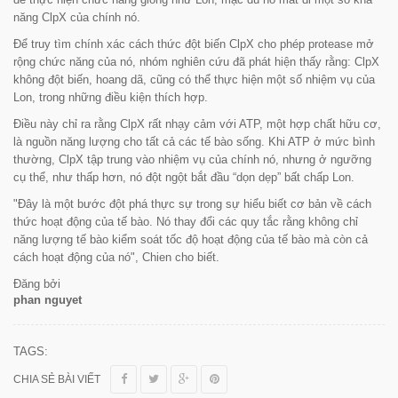
năng ClpX của chính nó.
Để truy tìm chính xác cách thức đột biến ClpX cho phép protease mở
rộng chức năng của nó, nhóm nghiên cứu đã phát hiện thấy rằng: ClpX
không đột biến, hoang dã, cũng có thể thực hiện một số nhiệm vụ của
Lon, trong những điều kiện thích hợp.
Điều này chỉ ra rằng ClpX rất nhạy cảm với ATP, một hợp chất hữu cơ,
là nguồn năng lượng cho tất cả các tế bào sống. Khi ATP ở mức bình
thường, ClpX tập trung vào nhiệm vụ của chính nó, nhưng ở ngưỡng
cụ thể, như thấp hơn, nó đột ngột bắt đầu “
dọn dẹp
” bất chấp Lon.
"Đây là một bước đột phá thực sự trong sự hiểu biết cơ bản về cách
thức hoạt động của tế bào. Nó thay đổi các quy tắc rằng không chỉ
năng lượng tế bào kiểm soát tốc độ hoạt động của tế bào mà còn cả
cách hoạt động của nó",
Chien cho biết.
Đăng bởi
phan nguyet
TAGS:
CHIA SẺ BÀI VIẾT