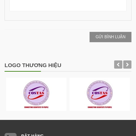
GỬI BÌNH LUẬN
LOGO THƯƠNG HIỆU
ĐẶT HÀNG