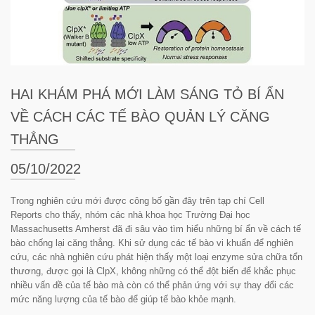
HAI KHÁM PHÁ MỚI LÀM SÁNG TỎ BÍ ẨN
VỀ CÁCH CÁC TẾ BÀO QUẢN LÝ CĂNG
THẲNG
05/10/2022
Trong nghiên cứu mới được công bố gần đây trên tạp chí
Cell
Reports
cho thấy, nhóm các nhà khoa học Trường Đại học
Massachusetts Amherst đã đi sâu vào tìm hiểu những bí ẩn về cách tế
bào chống lại căng thẳng. Khi sử dụng các tế bào vi khuẩn để nghiên
cứu, các nhà nghiên cứu phát hiện thấy một loại enzyme sửa chữa tổn
thương, được gọi là ClpX, không những có thể đột biến để khắc phục
nhiều vấn đề của tế bào mà còn có thể phản ứng với sự thay đổi các
mức năng lượng của tế bào để giúp tế bào khỏe mạnh.