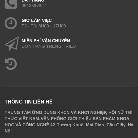
0913597827
GIỜ LÀM VIỆC
T2 - T6: 8H00 - 17H00
MIỄN PHÍ VẬN CHUYỂN
ĐƠN HÀNG TRÊN 2 TRIỆU
THÔNG TIN LIÊN HỆ
TRUNG TÂM ỨNG DỤNG KHCN VÀ KHỞI NGHIỆP, HỘI NỮ TRÍ
THỨC VIỆT NAM-VĂN PHÒNG GIỚI THIỆU SẢN PHẨM KHOA
HỌC VÀ CÔNG NGHỆ 42 Dương Khuê, Mai Dịch, Cầu Giấy, Hà
Nội