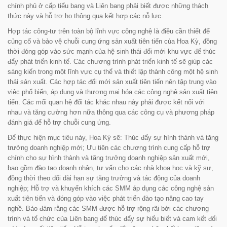
chính phủ ở cấp tiểu bang và Liên bang phải biết được những thách
thức này và hỗ trợ họ thông qua kết hợp các nỗ lực.
Hợp tác công-tư trên toàn bộ lĩnh vực công nghệ là điều cần thiết để
củng cố và bảo vệ chuỗi cung ứng sản xuất tiên tiến của Hoa Kỳ, đồng
thời đóng góp vào sức mạnh của hệ sinh thái đổi mới khu vực để thúc
đẩy phát triển kinh tế. Các chương trình phát triển kinh tế sẽ giúp các
sáng kiến trong một lĩnh vực cụ thể và thiết lập thành công một hệ sinh
thái sản xuất. Các hợp tác đổi mới sản xuất tiên tiến nên tập trung vào
việc phổ biến, áp dụng và thương mại hóa các công nghệ sản xuất tiên
tiến. Các mối quan hệ đối tác khác nhau này phải được kết nối với
nhau và tăng cường hơn nữa thông qua các công cụ và phương pháp
đánh giá để hỗ trợ chuỗi cung ứng.
Để thực hiện mục tiêu này, Hoa Kỳ sẽ: Thúc đẩy sự hình thành và tăng
trưởng doanh nghiệp mới; Ưu tiên các chương trình cung cấp hỗ trợ
chính cho sự hình thành và tăng trưởng doanh nghiệp sản xuất mới,
bao gồm đào tạo doanh nhân, tư vấn cho các nhà khoa học và kỹ sư,
đồng thời theo dõi dài hạn sự tăng trưởng và tác động của doanh
nghiệp; Hỗ trợ và khuyến khích các SMM áp dụng các công nghệ sản
xuất tiên tiến và đóng góp vào việc phát triển đào tạo nâng cao tay
nghề. Bảo đảm rằng các SMM được hỗ trợ rộng rãi bởi các chương
trình và tổ chức của Liên bang để thúc đẩy sự hiểu biết và cam kết đối