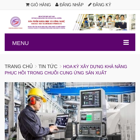
GIỎ HÀNG
ĐĂNG NHẬP
ĐĂNG KÝ
.
MENU
TRANG CHỦ
TIN TỨC
HOA KỲ XÂY DỰNG KHẢ NĂNG
PHỤC HỒI TRONG CHUỖI CUNG ỨNG SẢN XUẤT