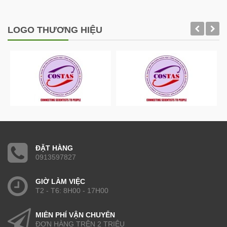
LOGO THƯƠNG HIỆU
ĐẶT HÀNG
0913597827
GIỜ LÀM VIỆC
T2 - T6: 8H00 - 17H00
MIỄN PHÍ VẬN CHUYỂN
ĐƠN HÀNG TRÊN 2 TRIỆU