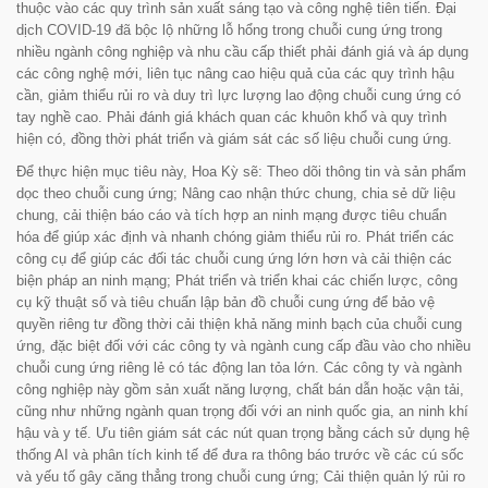
thuộc vào các quy trình sản xuất sáng tạo và công nghệ tiên tiến. Đại
dịch COVID-19 đã bộc lộ những lỗ hổng trong chuỗi cung ứng trong
nhiều ngành công nghiệp và nhu cầu cấp thiết phải đánh giá và áp dụng
các công nghệ mới, liên tục nâng cao hiệu quả của các quy trình hậu
cần, giảm thiểu rủi ro và duy trì lực lượng lao động chuỗi cung ứng có
tay nghề cao. Phải đánh giá khách quan các khuôn khổ và quy trình
hiện có, đồng thời phát triển và giám sát các số liệu chuỗi cung ứng.
Để thực hiện mục tiêu này, Hoa Kỳ sẽ: Theo dõi thông tin và sản phẩm
dọc theo chuỗi cung ứng; Nâng cao nhận thức chung, chia sẻ dữ liệu
chung, cải thiện báo cáo và tích hợp an ninh mạng được tiêu chuẩn
hóa để giúp xác định và nhanh chóng giảm thiểu rủi ro. Phát triển các
công cụ để giúp các đối tác chuỗi cung ứng lớn hơn và cải thiện các
biện pháp an ninh mạng; Phát triển và triển khai các chiến lược, công
cụ kỹ thuật số và tiêu chuẩn lập bản đồ chuỗi cung ứng để bảo vệ
quyền riêng tư đồng thời cải thiện khả năng minh bạch của chuỗi cung
ứng, đặc biệt đối với các công ty và ngành cung cấp đầu vào cho nhiều
chuỗi cung ứng riêng lẻ có tác động lan tỏa lớn. Các công ty và ngành
công nghiệp này gồm sản xuất năng lượng, chất bán dẫn hoặc vận tải,
cũng như những ngành quan trọng đối với an ninh quốc gia, an ninh khí
hậu và y tế. Ưu tiên giám sát các nút quan trọng bằng cách sử dụng hệ
thống AI và phân tích kinh tế để đưa ra thông báo trước về các cú sốc
và yếu tố gây căng thẳng trong chuỗi cung ứng; Cải thiện quản lý rủi ro