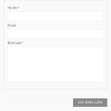
Họ tên
*
Email
Bình luận
*
GỬI BÌNH LUẬN