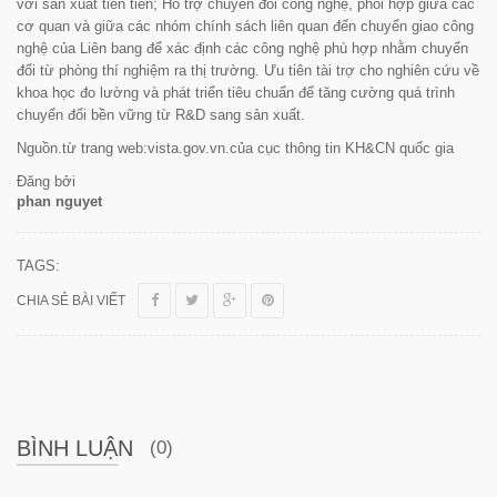
với sản xuất tiên tiến; Hỗ trợ chuyển đổi công nghệ, phối hợp giữa các
cơ quan và giữa các nhóm chính sách liên quan đến chuyển giao công
nghệ của Liên bang để xác định các công nghệ phù hợp nhằm chuyển
đổi từ phòng thí nghiệm ra thị trường. Ưu tiên tài trợ cho nghiên cứu về
khoa học đo lường và phát triển tiêu chuẩn để tăng cường quá trình
chuyển đổi bền vững từ R&D sang sản xuất.
Nguồn.từ trang web:vista.gov.vn.của cục thông tin KH&CN quốc gia
Đăng bởi
phan nguyet
TAGS:
CHIA SẺ BÀI VIẾT
BÌNH LUẬN
(0)