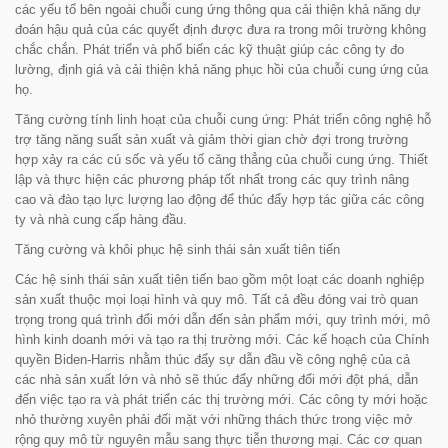
các yếu tố bên ngoài chuỗi cung ứng thông qua cải thiện khả năng dự
đoán hậu quả của các quyết định được đưa ra trong môi trường không
chắc chắn. Phát triển và phổ biến các kỹ thuật giúp các công ty đo
lường, định giá và cải thiện khả năng phục hồi của chuỗi cung ứng của
họ.
Tăng cường tính linh hoạt của chuỗi cung ứng: Phát triển công nghệ hỗ
trợ tăng năng suất sản xuất và giảm thời gian chờ đợi trong trường
hợp xảy ra các cú sốc và yếu tố căng thẳng của chuỗi cung ứng. Thiết
lập và thực hiện các phương pháp tốt nhất trong các quy trình nâng
cao và đào tạo lực lượng lao động để thúc đẩy hợp tác giữa các công
ty và nhà cung cấp hàng đầu.
Tăng cường và khôi phục hệ sinh thái sản xuất tiên tiến
Các hệ sinh thái sản xuất tiên tiến bao gồm một loạt các doanh nghiệp
sản xuất thuộc mọi loại hình và quy mô. Tất cả đều đóng vai trò quan
trọng trong quá trình đổi mới dẫn đến sản phẩm mới, quy trình mới, mô
hình kinh doanh mới và tạo ra thị trường mới. Các kế hoạch của Chính
quyền Biden-Harris nhằm thúc đẩy sự dẫn đầu về công nghệ của cả
các nhà sản xuất lớn và nhỏ sẽ thúc đẩy những đổi mới đột phá, dẫn
đến việc tạo ra và phát triển các thị trường mới. Các công ty mới hoặc
nhỏ thường xuyên phải đối mặt với những thách thức trong việc mở
rộng quy mô từ nguyên mẫu sang thực tiễn thương mại. Các cơ quan