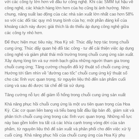
với các công ty lớn hơn về đầu tư công nghệ. Khi các SMM tụt hậu về
công nghệ, các khách hàng lớn hơn của họ cũng bị ảnh hưởng. Nhìn
chung, năng suất lao động của các nhà sản xuất lớn nhất cao hơn 58%
so với các đối tác quy mô trung bình của họ; một phần đáng kể của
khoảng cách này được giải thích là do thiếu áp dụng công nghệ giữa
các công ty nhỏ hơn.
Để thực hiện mục tiêu này, Hoa Kỳ sẽ: Thúc đẩy hợp tác trong chuỗi
cung ứng; Thúc đẩy quan hệ đối tác công - tư để cải thiện việc áp dụng
công nghệ và giảm phát thải môi trường trong chuỗi cung ứng sản xuất.
Xây dựng lòng tin và sự minh bạch giữa những người tham gia trong
chuỗi cung ứng; Tăng cường chuyển đổi kỹ thuật số chuỗi cung ứng;
Hướng tới tầm nhìn về “đường cao tốc” chuỗi cung ứng kỹ thuật số
cho các lĩnh vực quan trọng, từ nguyên liệu thô đến sản phẩm cuối
cùng và sau đó được tái chế để tái sử dụng.
Tăng cường nỗ lực để giảm lỗ hổng trong chuỗi cung ứng sản xuất
Khả năng phục hồi chuỗi cung ứng là một ưu tiên quan trọng của Hoa
Kỳ. Các cơ quan liên bang và tiểu bang bắt đầu lập bản đồ, giám sát và
phân tích chuỗi cung ứng trong các lĩnh vực quan trọng. Những nỗ lực
này bao gồm kiểm tra tất cả các khía cạnh trong vòng đời của sản
phẩm, từ nguyên liệu thô để sản xuất và phân phối cho đến việc xử lý
cuối cùng. Khả năng phục hồi của chuỗi cung ứng của Hoa Kỳ phụ