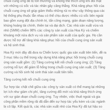
chuỗi cung ứng dễ bị tổn thương và không thể thích ứng khi đối mặt
với những cú sốc và tác nhân gây căng thẳng. Khả năng phục hồi của
chuỗi cung ứng sẽ giúp giảm thiểu những rủi ro như vậy thông qua các
hệ thống phụ thuộc lẫn nhau có thể chịu được nhiều cú sốc bên ngoài
bao gồm xung đột địa chính trị, tấn công mạng, gián đoạn năng lượng,
khủng hoảng tài chính, thiên tai và đại dịch. Các nhà sản xuất vừa và
nhỏ (SMM) chiếm 98% các công ty sản xuất của Hoa Kỳ và chiếm
khoảng một nửa dịch vụ và sản phẩm sản xuất của quốc gia. Họ cần
được hỗ trợ để tăng khả năng phục hồi của chuỗi cung ứng sản xuất
và hệ sinh thái.
Hoa Kỳ mới đây đã đưa ra Chiến lược quốc gia sản xuất tiên tiến, đề ra
3 mục tiêu cụ thể trong xây dựng khả năng phục hồi trong chuỗi cung
ứng sản xuất gồm: (1) Tăng cường kết nối chuỗi cung ứng; (2) Tăng
cường nỗ lực để giảm lỗ hổng trong chuỗi cung ứng sản xuất; (3) Tăng
cường và hồi sinh hệ sinh thái sản xuất tiên tiến.
Tăng cường kết nối chuỗi cung ứng
Sự hợp tác chặt chẽ giữa các công ty sản xuất có thể mang lại những
lợi ích như giảm chi phí, tăng cường đổi mới và khả năng thích ứng
với sự gián đoạn chuỗi cung ứng. Tuy nhiên, việc thuê ngoài và gia
công phần mềm rộng rãi đã dẫn đến sự hợp tác yếu kém và các ngành
bị cô lập. Kết quả là, các nhà sản xuất nhỏ của Hoa Kỳ đã tụt hậu so