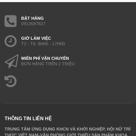
ĐẶT HÀNG
0913597827
GIỜ LÀM VIỆC
T2 - T6: 8H00 - 17H00
MIỄN PHÍ VẬN CHUYỂN
ĐƠN HÀNG TRÊN 2 TRIỆU
THÔNG TIN LIÊN HỆ
TRUNG TÂM ỨNG DỤNG KHCN VÀ KHỞI NGHIỆP, HỘI NỮ TRÍ
THỨC VIỆT NAM-VĂN PHÒNG GIỚI THIỆU SẢN PHẨM KHOA