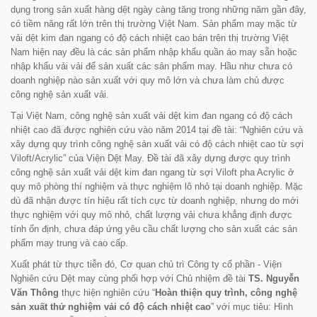
dụng trong sản xuất hàng dệt ngày càng tăng trong những năm gần đây,
có tiềm năng rất lớn trên thị trường Việt Nam. Sản phẩm may mặc từ
vải dệt kim đan ngang có độ cách nhiệt cao bán trên thị trường Việt
Nam hiện nay đều là các sản phẩm nhập khẩu quần áo may sẵn hoặc
nhập khẩu vải vải để sản xuất các sản phẩm may. Hầu như chưa có
doanh nghiệp nào sản xuất với quy mô lớn và chưa làm chủ được
công nghệ sản xuất vải.
Tại Việt Nam, công nghệ sản xuất vải dệt kim đan ngang có độ cách
nhiệt cao đã được nghiên cứu vào năm 2014 tại đề tài: “
Nghiên cứu và
xây dựng quy trình công nghệ sản xuất vải có độ cách nhiệt cao từ sợi
Viloft/Acrylic
” của Viện Dệt May. Đề tài đã xây dựng được quy trình
công nghệ sản xuất vải dệt kim đan ngang từ sợi Viloft pha Acrylic ở
quy mô phòng thí nghiệm và thực nghiệm lô nhỏ tại doanh nghiệp. Mặc
dù đã nhận được tín hiệu rất tích cực từ doanh nghiệp, nhưng do mới
thực nghiệm với quy mô nhỏ, chất lượng vải chưa khẳng định được
tính ổn định, chưa đáp ứng yêu cầu chất lượng cho sản xuất các sản
phẩm may trung và cao cấp.
Xuất phát từ thực tiễn đó, Cơ quan chủ trì Công ty cổ phần - Viện
Nghiên cứu Dệt may cùng phối hợp với Chủ nhiệm đề tài
TS. Nguyễn
Văn Thông
thực hiện nghiên cứu
“
Hoàn thiện quy trình, công nghệ
sản xuất thử nghiệm vải có độ cách nhiệt cao
”
với mục tiêu: Hình