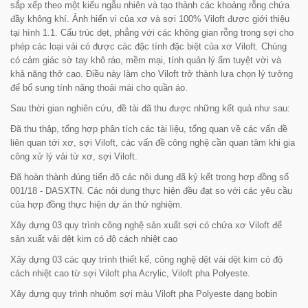
sắp xếp theo một kiểu ngẫu nhiên và tạo thành các khoảng rỗng chứa
đầy không khí. Ảnh hiển vi của xơ và sợi 100% Viloft được giới thiệu
tại hình 1.1. Cấu trúc dẹt, phẳng với các không gian rỗng trong sợi cho
phép các loại vải có được các đặc tính đặc biệt của xơ Viloft. Chúng
có cảm giác sờ tay khô ráo, mềm mại, tính quản lý ẩm tuyệt vời và
khả năng thở cao. Điều này làm cho Viloft trở thành lựa chọn lý tưởng
để bổ sung tính năng thoải mái cho quần áo.
Sau thời gian nghiên cứu, đề tài đã thu được những kết quả như sau:
Đã thu thập, tổng hợp phân tích các tài liệu, tổng quan về các vấn đề
liên quan tới xơ, sợi Viloft, các vấn đề công nghệ cần quan tâm khi gia
công xử lý vải từ xơ, sợi Viloft.
Đã hoàn thành đúng tiến độ các nội dung đã ký kết trong hợp đồng số
001/18 - DASXTN. Các nội dung thực hiện đều đạt so với các yêu cầu
của hợp đồng thực hiện dự án thử nghiệm.
Xây dựng 03 quy trình công nghệ sản xuất sợi có chứa xơ Viloft để
sản xuất vải dệt kim có độ cách nhiệt cao
Xây dựng 03 các quy trình thiết kế, công nghệ dệt vải dệt kim có độ
cách nhiệt cao từ sợi Viloft pha Acrylic, Viloft pha Polyeste.
Xây dựng quy trình nhuộm sợi màu Viloft pha Polyeste dạng bobin