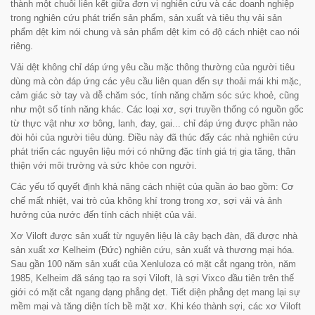
thành một chuỗi liên kết giữa đơn vị nghiên cứu và các doanh nghiệp
trong nghiên cứu phát triển sản phẩm, sản xuất và tiêu thụ vải sản
phẩm dệt kim nói chung và sản phẩm dệt kim có độ cách nhiệt cao nói
riêng.
Vải dệt không chỉ đáp ứng yêu cầu mặc thông thường của người tiêu
dùng mà còn đáp ứng các yêu cầu liên quan đến sự thoải mái khi mặc,
cảm giác sờ tay và dễ chăm sóc, tính năng chăm sóc sức khoẻ, cũng
như một số tính năng khác. Các loại xơ, sợi truyền thống có nguồn gốc
từ thực vật như xơ bông, lanh, đay, gai... chỉ đáp ứng được phần nào
đòi hỏi của người tiêu dùng. Điều này đã thúc đẩy các nhà nghiên cứu
phát triển các nguyên liệu mới có những đặc tính giá trị gia tăng, thân
thiện với môi trường và sức khỏe con người.
Các yếu tố quyết định khả năng cách nhiệt của quần áo bao gồm: Cơ
chế mất nhiệt, vai trò của không khí trong trong xơ, sợi vải và ảnh
hưởng của nước đến tính cách nhiệt của vải.
Xơ Viloft được sản xuất từ nguyên liệu là cây bạch đàn, đã được nhà
sản xuất xơ Kelheim (Đức) nghiên cứu, sản xuất và thương mại hóa.
Sau gần 100 năm sản xuất của Xenluloza có mặt cắt ngang tròn, năm
1985, Kelheim đã sáng tạo ra sợi Viloft, là sợi Vixco đầu tiên trên thế
giới có mặt cắt ngang dạng phẳng dẹt. Tiết diện phẳng dẹt mang lại sự
mềm mại và tăng diện tích bề mặt xơ. Khi kéo thành sợi, các xơ Viloft