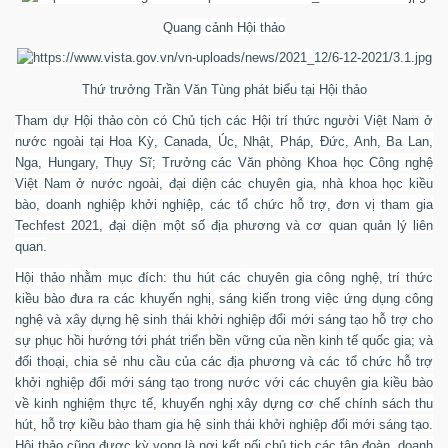
Quang cảnh Hội thảo
Thứ trưởng Trần Văn Tùng phát biểu tại Hội thảo
Tham dự Hội thảo còn có Chủ tịch các Hội trí thức người Việt Nam ở
nước ngoài tại Hoa Kỳ, Canada, Úc, Nhật, Pháp, Đức, Anh, Ba Lan,
Nga, Hungary, Thụy Sĩ; Trưởng các Văn phòng Khoa học Công nghệ
Việt Nam ở nước ngoài, đại diện các chuyên gia, nhà khoa học kiều
bào, doanh nghiệp khởi nghiệp, các tổ chức hỗ trợ, đơn vị tham gia
Techfest 2021, đại diện một số địa phương và cơ quan quản lý liên
quan.
Hội thảo nhằm mục đích: thu hút các chuyên gia công nghệ, trí thức
kiều bào đưa ra các khuyến nghị, sáng kiến trong việc ứng dụng công
nghệ và xây dựng hệ sinh thái khởi nghiệp đổi mới sáng tạo hỗ trợ cho
sự phục hồi hướng tới phát triển bền vững của nền kinh tế quốc gia; và
đối thoại, chia sẻ nhu cầu của các địa phương và các tổ chức hỗ trợ
khởi nghiệp đổi mới sáng tạo trong nước với các chuyên gia kiều bào
về kinh nghiệm thực tế, khuyến nghị xây dựng cơ chế chính sách thu
hút, hỗ trợ kiều bào tham gia hệ sinh thái khởi nghiệp đổi mới sáng tạo.
Hội thảo cũng được kỳ vọng là nơi kết nối chủ tịch các tập đoàn, doanh