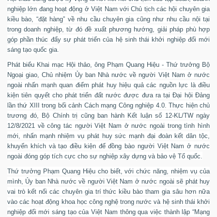
nghiệp lớn đang hoạt động ở Việt Nam với Chủ tịch các hội chuyên gia
kiều bào, “đặt hàng” về nhu cầu chuyên gia cũng như nhu cầu nội tại
trong doanh nghiệp, từ đó đề xuất phương hướng, giải pháp phù hợp
góp phần thúc đẩy sự phát triển của hệ sinh thái khởi nghiệp đổi mới
sáng tạo quốc gia.
Phát biểu Khai mạc Hội thảo, ông Phạm Quang Hiệu - Thứ trưởng Bộ
Ngoại giao, Chủ nhiệm Ủy ban Nhà nước về người Việt Nam ở nước
ngoài nhấn mạnh quan điểm phát huy hiệu quả các nguồn lực là điều
kiện tiên quyết cho phát triển đất nước được đưa ra tại Đại hội Đảng
lần thứ XIII trong bối cảnh Cách mạng Công nghiệp 4.0. Thực hiện chủ
trương đó, Bộ Chính trị cũng ban hành Kết luận số 12-KL/TW ngày
12/8/2021 về công tác người Việt Nam ở nước ngoài trong tình hình
mới, nhấn mạnh nhiệm vụ phát huy sức mạnh đại đoàn kết dân tộc,
khuyến khích và tạo điều kiện để đồng bào người Việt Nam ở nước
ngoài đóng góp tích cực cho sự nghiệp xây dựng và bảo vệ Tổ quốc.
Thứ trưởng Phạm Quang Hiệu cho biết, với chức năng, nhiệm vụ của
mình, Ủy ban Nhà nước về người Việt Nam ở nước ngoài sẽ phát huy
vai trò kết nối các chuyên gia trí thức kiều bào tham gia sâu hơn nữa
vào các hoạt động khoa học công nghệ trong nước và hệ sinh thái khởi
nghiệp đổi mới sáng tạo của Việt Nam thông qua việc thành lập “
Mạng