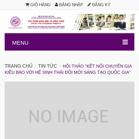
GIỎ HÀNG
ĐĂNG NHẬP
ĐĂNG KÝ
.
MENU
TRANG CHỦ
TIN TỨC
HỘI THẢO “KẾT NỐI CHUYÊN GIA
KIỀU BÀO VỚI HỆ SINH THÁI ĐỔI MỚI SÁNG TẠO QUỐC GIA”