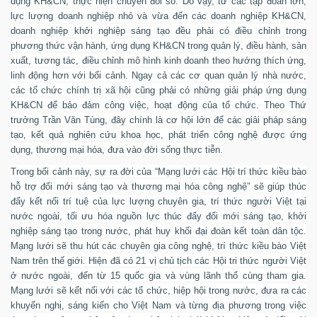
dụng KH&CN, thực hiện chuyển đổi số. Do vậy, từ các tập đoàn lớn,
lực lượng doanh nghiệp nhỏ và vừa đến các doanh nghiệp KH&CN,
doanh nghiệp khởi nghiệp sáng tạo đều phải có điều chỉnh trong
phương thức vận hành, ứng dụng KH&CN trong quản lý, điều hành, sản
xuất, tương tác, điều chỉnh mô hình kinh doanh theo hướng thích ứng,
linh động hơn với bối cảnh. Ngay cả các cơ quan quản lý nhà nước,
các tổ chức chính trị xã hội cũng phải có những giải pháp ứng dụng
KH&CN để bảo đảm công việc, hoạt động của tổ chức. Theo Thứ
trưởng Trần Văn Tùng, đây chính là cơ hội lớn để các giải pháp sáng
tạo, kết quả nghiên cứu khoa học, phát triển công nghệ được ứng
dụng, thương mại hóa, đưa vào đời sống thực tiễn.
Trong bối cảnh này, sự ra đời của “Mạng lưới các Hội trí thức kiều bào
hỗ trợ đổi mới sáng tạo và thương mại hóa công nghệ” sẽ giúp thúc
đẩy kết nối trí tuệ của lực lượng chuyên gia, trí thức người Việt tại
nước ngoài, tối ưu hóa nguồn lực thúc đẩy đổi mới sáng tạo, khởi
nghiệp sáng tạo trong nước, phát huy khối đại đoàn kết toàn dân tộc.
Mạng lưới sẽ thu hút các chuyên gia công nghệ, trí thức kiều bào Việt
Nam trên thế giới. Hiện đã có 21 vị chủ tịch các Hội tri thức người Việt
ở nước ngoài, đến từ 15 quốc gia và vùng lãnh thổ cùng tham gia.
Mạng lưới sẽ kết nối với các tổ chức, hiệp hội trong nước, đưa ra các
khuyến nghị, sáng kiến cho Việt Nam và từng địa phương trong việc