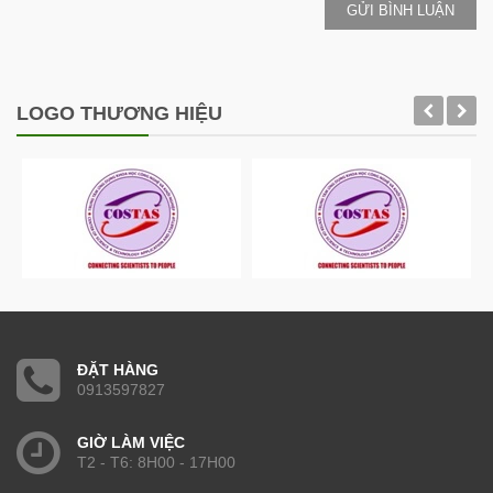
GỬI BÌNH LUẬN
LOGO THƯƠNG HIỆU
ĐẶT HÀNG
0913597827
GIỜ LÀM VIỆC
T2 - T6: 8H00 - 17H00