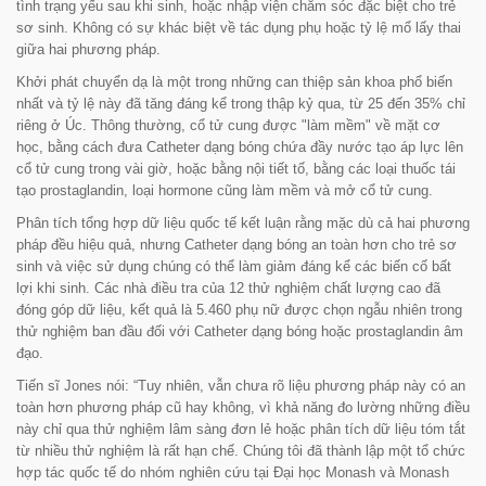
tình trạng yếu sau khi sinh, hoặc nhập viện chăm sóc đặc biệt cho trẻ
sơ sinh. Không có sự khác biệt về tác dụng phụ hoặc tỷ lệ mổ lấy thai
giữa hai phương pháp.
Khởi phát chuyển dạ là một trong những can thiệp sản khoa phổ biến
nhất và tỷ lệ này đã tăng đáng kể trong thập kỷ qua, từ 25 đến 35% chỉ
riêng ở Úc. Thông thường, cổ tử cung được "làm mềm" về mặt cơ
học, bằng cách đưa
Catheter
dạng bóng chứa đầy nước tạo áp lực lên
cổ tử cung trong vài giờ, hoặc bằng nội tiết tố, bằng các loại thuốc tái
tạo prostaglandin, loại hormone cũng làm mềm và mở cổ tử cung.
Phân tích tổng hợp dữ liệu quốc tế kết luận rằng mặc dù cả hai phương
pháp đều hiệu quả, nhưng
Catheter
dạng bóng an toàn hơn cho trẻ sơ
sinh và việc sử dụng chúng có thể làm giảm đáng kể các biến cố bất
lợi khi sinh. Các nhà điều tra của 12 thử nghiệm chất lượng cao đã
đóng góp dữ liệu, kết quả là 5.460 phụ nữ được chọn ngẫu nhiên trong
thử nghiệm ban đầu đối với
Catheter
dạng bóng hoặc prostaglandin âm
đạo.
Tiến sĩ Jones nói:
“Tuy nhiên, vẫn chưa rõ liệu phương pháp này có an
toàn hơn phương pháp cũ hay không, vì khả năng đo lường những điều
này chỉ qua thử nghiệm lâm sàng đơn lẻ hoặc phân tích dữ liệu tóm tắt
từ nhiều thử nghiệm là rất hạn chế.
Chúng tôi đã thành lập một tổ chức
hợp tác quốc tế do nhóm nghiên cứu tại Đại học Monash và Monash