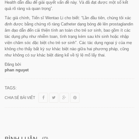
Health dẫn đầu để giải quyết vấn đề này. Và đã đạt được một số kết
quả rõ ràng và quan trọng”.
Tác giả chính, Tiến sĩ Wentao Li cho biết:
“Lần đầu tiên, chúng tôi xác
định được bằng chứng rõ ràng Catheter dạng bóng đè lên prostaglandin
âm đạo dẫn đến cải thiện tính an toàn cho trẻ sơ sinh, bao gồm ít các
tác dụng phụ như nhiễm toan, tình trạng kém sau khi sinh hoặc nhập
viện chăm sóc đặc biệt cho trẻ sơ sinh".
Các tác dụng ngoại ý của mẹ
không cho thấy bất kỳ sự khác biệt nào giữa hai phương pháp, cũng
như không có sự khác biệt đáng kể về tỷ lệ mổ lấy thai.
Đăng bởi
phan nguyet
TAGS:
CHIA SẺ BÀI VIẾT
BÌNH LUẬN
(0)