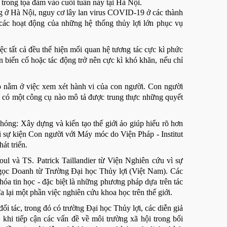
trong tọa đàm vào cuối tuần này tại Hà Nội.
g ở Hà Nội, nguy cơ lây lan virus COVID-19 ở các thành
 các hoạt động của những hệ thống thủy lợi lớn phục vụ
iệc tất cả đều thể hiện mối quan hệ tương tác cực kì phức
 biến cố hoặc tác động trở nên cực kì khó khăn, nếu chỉ
o nằm ở việc xem xét hành vi của con người. Con người
ệu có một công cụ nào mô tả được trung thực những quyết
ỏng: Xây dựng và kiến tạo thế giới ảo giúp hiểu rõ hơn
ỗi sự kiện Con người với Máy móc do Viện Pháp - Institut
át triển.
ul và TS. Patrick Taillandier từ Viện Nghiên cứu vì sự
gọc Doanh từ Trường Đại học Thủy lợi (Việt Nam). Các
hóa tin học - đặc biệt là những phương pháp dựa trên tác
ĩa lại một phần việc nghiên cứu khoa học trên thế giới.
i tác, trong đó có trường Đại học Thủy lợi, các diễn giả
khi tiếp cận các vấn đề về môi trường xã hội trong bối