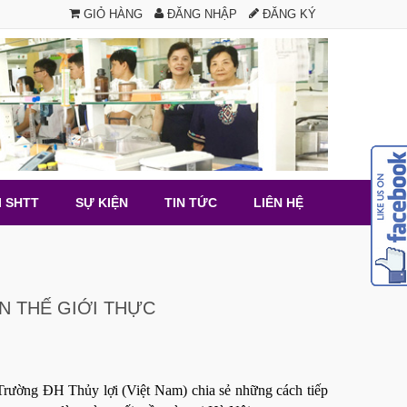
GIỎ HÀNG
ĐĂNG NHẬP
ĐĂNG KÝ
I SHTT
SỰ KIỆN
TIN TỨC
LIÊN HỆ
N THẾ GIỚI THỰC
 Trường ĐH Thủy lợi (Việt Nam) chia sẻ những cách tiếp