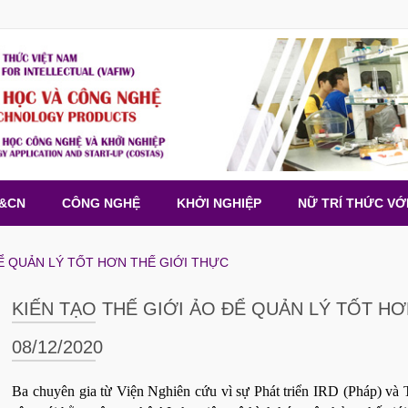
H&CN
CÔNG NGHỆ
KHỞI NGHIỆP
NỮ TRÍ THỨC VỚ
ĐỂ QUẢN LÝ TỐT HƠN THẾ GIỚI THỰC
KIẾN TẠO THẾ GIỚI ẢO ĐỂ QUẢN LÝ TỐT HƠ
08/12/2020
Ba chuyên gia từ Viện Nghiên cứu vì sự Phát triển IRD (Pháp) và