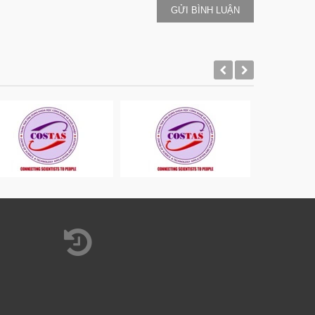
GỬI BÌNH LUẬN