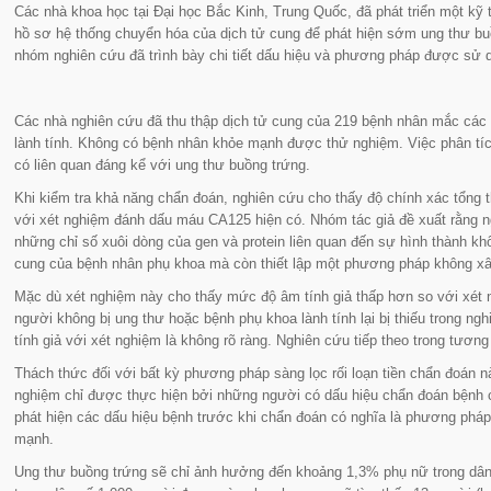
Các nhà khoa học tại Đại học Bắc Kinh, Trung Quốc, đã phát triển một kỹ 
hồ sơ hệ thống chuyển hóa của dịch tử cung để phát hiện sớm ung thư bu
nhóm nghiên cứu đã trình bày chi tiết dấu hiệu và phương pháp được sử d
Các nhà nghiên cứu đã thu thập dịch tử cung của 219 bệnh nhân mắc các
lành tính. Không có bệnh nhân khỏe mạnh được thử nghiệm. Việc phân tíc
có liên quan đáng kể với ung thư buồng trứng.
Khi kiểm tra khả năng chẩn đoán, nghiên cứu cho thấy độ chính xác tổng
với xét nghiệm đánh dấu máu CA125 hiện có. Nhóm tác giả đề xuất rằng n
những chỉ số xuôi dòng của gen và protein liên quan đến sự hình thành kh
cung của bệnh nhân phụ khoa mà còn thiết lập một phương pháp không x
Mặc dù xét nghiệm này cho thấy mức độ âm tính giả thấp hơn so với xé
người không bị ung thư hoặc bệnh phụ khoa lành tính lại bị thiếu trong n
tính giả với xét nghiệm là không rõ ràng. Nghiên cứu tiếp theo trong tương 
Thách thức đối với bất kỳ phương pháp sàng lọc rối loạn tiền chẩn đoán n
nghiệm chỉ được thực hiện bởi những người có dấu hiệu chẩn đoán bệnh c
phát hiện các dấu hiệu bệnh trước khi chẩn đoán có nghĩa là phương phá
mạnh.
Ung thư buồng trứng sẽ chỉ ảnh hưởng đến khoảng 1,3% phụ nữ trong dân 