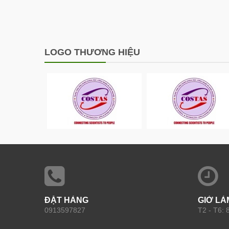
LOGO THƯƠNG HIỆU
ĐẶT HÀNG
GIỜ LÀ
0913597827
T2 - T6: