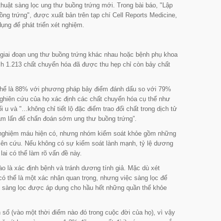
thuật sàng lọc ung thư buồng trứng mới. Trong bài báo,
"Lập
ồng trứng",
được xuất bản trên tạp chí
Cell Reports Medicine
,
ụng để phát triển xét nghiệm.
 giai đoạn ung thư buồng trứng khác nhau hoặc bệnh phụ khoa
h 1.213 chất chuyển hóa đã được thu hẹp chỉ còn bảy chất
 thể là 88% với phương pháp bảy điểm đánh dấu so với 79%
ghiên cứu của họ xác định các chất chuyển hóa cụ thể như
ối u và
"...không chỉ tiết lộ đặc điểm trao đổi chất trong dịch tử
âm lấn để chẩn đoán sớm ung thư buồng trứng”.
t nghiệm máu hiện có, nhưng nhóm kiểm soát khỏe gồm những
ghiên cứu. Nếu không có sự kiểm soát lành mạnh, tỷ lệ dương
lai có thể làm rõ vấn đề này.
ào là xác định bệnh và tránh dương tính giả. Mặc dù xét
ó thể là một xác nhận quan trọng, nhưng việc sàng lọc để
p sàng lọc được áp dụng cho hầu hết những quần thể khỏe
số (vào một thời điểm nào đó trong cuộc đời của họ), vì vậy