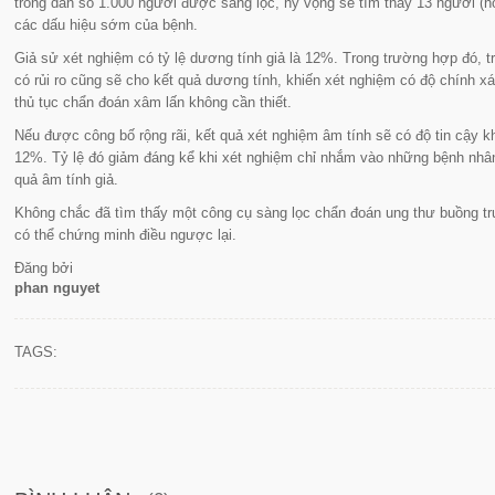
trong dân số 1.000 người được sàng lọc, hy vọng sẽ tìm thấy 13 người (
các dấu hiệu sớm của bệnh.
Giả sử xét nghiệm có tỷ lệ dương tính giả là 12%. Trong trường hợp đó, 
có rủi ro cũng sẽ cho kết quả dương tính, khiến xét nghiệm có độ chính
thủ tục chẩn đoán xâm lấn không cần thiết.
Nếu được công bố rộng rãi, kết quả xét nghiệm âm tính sẽ có độ tin cậy k
12%. Tỷ lệ đó giảm đáng kể khi xét nghiệm chỉ nhắm vào những bệnh nhâ
quả âm tính giả.
Không chắc đã tìm thấy một công cụ sàng lọc chẩn đoán ung thư buồng t
có thể chứng minh điều ngược lại.
Đăng bởi
phan nguyet
TAGS: