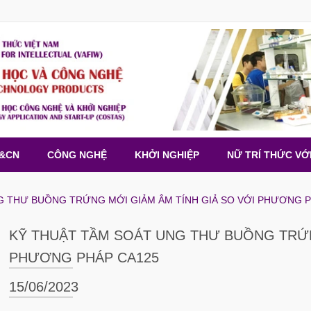
H&CN
CÔNG NGHỆ
KHỞI NGHIỆP
NỮ TRÍ THỨC VỚ
G THƯ BUỒNG TRỨNG MỚI GIẢM ÂM TÍNH GIẢ SO VỚI PHƯƠNG P
KỸ THUẬT TẦM SOÁT UNG THƯ BUỒNG TRỨN
PHƯƠNG PHÁP CA125
15/06/2023