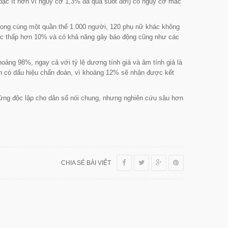
hoặc ít hơn vì nguy cơ 1,3% đã qua suốt đời) có nguy cơ mắc
trong cùng một quần thể 1.000 người, 120 phụ nữ khác không
 xác thấp hơn 10% và có khả năng gây báo động cũng như các
hoảng 98%, ngay cả với tỷ lệ dương tính giả và âm tính giả là
n có dấu hiệu chẩn đoán, vì khoảng 12% sẽ nhận được kết
rứng độc lập cho dân số nói chung, nhưng nghiên cứu sâu hơn
CHIA SẺ BÀI VIẾT