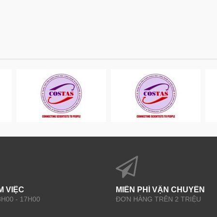
M VIỆC
MIỄN PHÍ VẬN CHUYỂN
 8H00 - 17H00
ĐƠN HÀNG TRÊN 2 TRIỆU