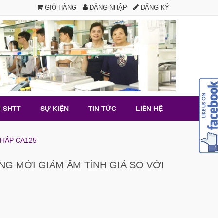
GIỎ HÀNG
ĐĂNG NHẬP
ĐĂNG KÝ
I SHTT
SỰ KIỆN
TIN TỨC
LIÊN HỆ
HÁP CA125
G MỚI GIẢM ÂM TÍNH GIẢ SO VỚI