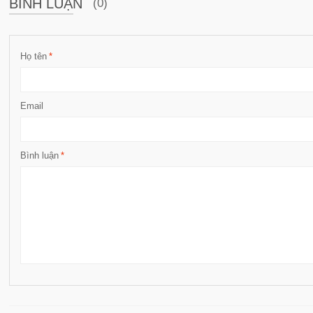
BÌNH LUẬN
(0)
Họ tên
*
Email
Bình luận
*