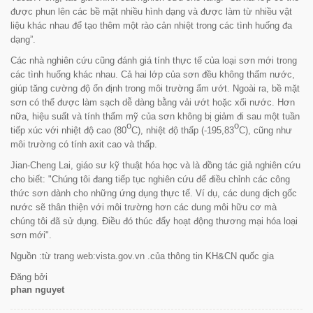
được phun lên các bề mặt nhiều hình dạng và được làm từ nhiều vật
liệu khác nhau để tạo thêm một rào cản nhiệt trong các tình huống đa
dạng
”.
Các nhà nghiên cứu cũng đánh giá tính thực tế của loại sơn mới trong
các tình huống khác nhau. Cả hai lớp của sơn đều không thấm nước,
giúp tăng cường độ ổn định trong môi trường ẩm ướt. Ngoài ra, bề mặt
sơn có thể được làm sạch dễ dàng bằng vải ướt hoặc xối nước. Hơn
nữa, hiệu suất và tính thẩm mỹ của sơn không bị giảm đi sau một tuần
o
o
tiếp xúc với nhiệt độ cao (80
C), nhiệt độ thấp (-195,83
C), cũng như
môi trường có tính axit cao và thấp.
Jian-Cheng Lai, giáo sư kỹ thuật hóa học và là đồng tác giả nghiên cứu
cho biết: "
Chúng tôi đang tiếp tục nghiên cứu để điều chỉnh các công
thức sơn dành cho những ứng dụng thực tế. Ví dụ, các dung dịch gốc
nước sẽ thân thiện với môi trường hơn các dung môi hữu cơ mà
chúng tôi đã sử dụng. Điều đó thúc đẩy hoạt động thương mại hóa loại
sơn mới
".
Nguồn :từ trang web:vista.gov.vn .của thông tin KH&CN quốc gia
Đăng bởi
phan nguyet