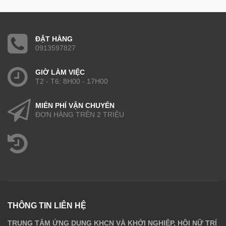
ĐẶT HÀNG
0913597827
GIỜ LÀM VIỆC
T2 - T6: 8H00 - 17H00
MIỄN PHÍ VẬN CHUYỂN
ĐƠN HÀNG TRÊN 2 TRIỆU
THÔNG TIN LIÊN HỆ
TRUNG TÂM ỨNG DỤNG KHCN VÀ KHỞI NGHIỆP, HỘI NỮ TRÍ