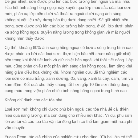
Để giữ nhiệt, sơn được phủ lên các bức tường bên ngoài và mái nhà.
Hầu hết ánh sáng hồng ngoại này xuyên qua lớp màu sắc của loại sơn
mới, phản xạ lớp bên dưới và thoát ra ngoài dưới dạng ánh sáng,
không bị vật liệu xây dựng hấp thụ dưới dạng nhiệt. Để giữ nhiệt bên
trong, sơn được phủ lên các bức tường bên trong, ở đó, lớp dưới phản
xạ sóng hồng ngoại truyền năng lượng trong không gian và mắt người
không nhìn thấy được.
Cụ thể, khoảng 80% ánh sáng hồng ngoại có bước sóng trung bình cao
được phản xạ bởi các loại sơn, thực hiện hầu hết chức năng giữ nhiệt
bên trong khi thời tiết lạnh và giữ nhiệt bên ngoài khi thời tiết nóng. Lớp
màu cũng phản chiếu một phần ánh sáng cận hồng ngoại, làm tăng khả
năng giảm điều hòa không khí. Nhóm nghiên cứu đã thử nghiệm các
loại sơn có màu trắng, xanh dương, đỏ, vàng, xanh lá cây, cam, tím và
xám đậm. Kết quả cho thấy chúng tốt hơn gấp 10 lần sơn thông dụng
cùng màu trong việc phản chiếu ánh sáng hồng ngoại trung bình cao.
Không chỉ dành cho các tòa nhà
Loại sơn mới không chỉ được phủ bên ngoài các tòa nhà để cải thiện
hiệu quả năng lượng, mà còn dùng cho nhiều nơi khác. Ví dụ, phủ sơn
lên xe tải và các toa tàu vận tải đông lạnh có thể làm giảm một nửa phí
vận chuyển.
Yucan Peng, tác giả chính của nghiên cứu cho rằng: “
Cả hai lớp có thể