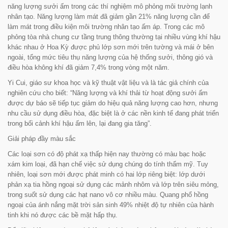
năng lượng sưởi ấm trong các thí nghiệm mô phỏng môi trường lạnh
nhân tạo. Năng lượng làm mát đã giảm gần 21% năng lượng cần để
làm mát trong điều kiện môi trường nhân tạo ấm áp. Trong các mô
phỏng tòa nhà chung cư tầng trung thông thường tại nhiều vùng khí hậu
khác nhau ở Hoa Kỳ được phủ lớp sơn mới trên tường và mái ở bên
ngoài, tổng mức tiêu thụ năng lượng của hệ thống sưởi, thông gió và
điều hòa không khí đã giảm 7,4% trong vòng một năm.
Yi Cui, giáo sư khoa học và kỹ thuật vật liệu và là tác giả chính của
nghiên cứu cho biết: “
Năng lượng và khí thải từ hoạt động sưởi ấm
được dự báo sẽ tiếp tục giảm do hiệu quả năng lượng cao hơn, nhưng
nhu cầu sử dụng điều hòa, đặc biệt là ở các nền kinh tế đang phát triển
trong bối cảnh khí hậu ấm lên, lại đang gia tăng
”.
Giải pháp đầy màu sắc
Các loại sơn có độ phát xạ thấp hiện nay thường có màu bạc hoặc
xám kim loại, đã hạn chế việc sử dụng chúng do tính thẩm mỹ. Tuy
nhiên, loại sơn mới được phát minh có hai lớp riêng biệt: lớp dưới
phản xạ tia hồng ngoại sử dụng các mảnh nhôm và lớp trên siêu mỏng,
trong suốt sử dụng các hạt nano vô cơ nhiều màu. Quang phổ hồng
ngoại của ánh nắng mặt trời sản sinh 49% nhiệt độ tự nhiên của hành
tinh khi nó được các bề mặt hấp thụ.