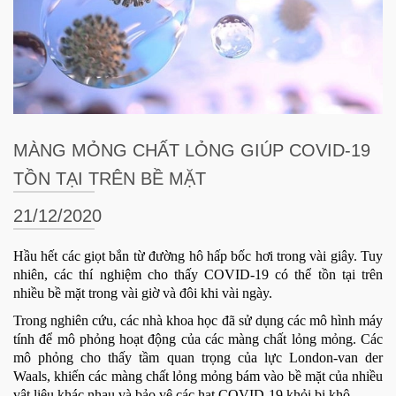
MÀNG MỎNG CHẤT LỎNG GIÚP COVID-19
TỒN TẠI TRÊN BỀ MẶT
21/12/2020
Hầu hết các giọt bắn từ đường hô hấp bốc hơi trong vài giây. Tuy
nhiên, các thí nghiệm cho thấy COVID-19 có thể tồn tại trên
nhiều bề mặt trong vài giờ và đôi khi vài ngày.
Trong nghiên cứu, các nhà khoa học đã sử dụng các mô hình máy
tính để mô phỏng hoạt động của các màng chất lỏng mỏng. Các
mô phỏng cho thấy tầm quan trọng của lực London-van der
Waals, khiến các màng chất lỏng mỏng bám vào bề mặt của nhiều
vật liệu khác nhau và bảo vệ các hạt COVID-19 khỏi bị khô.