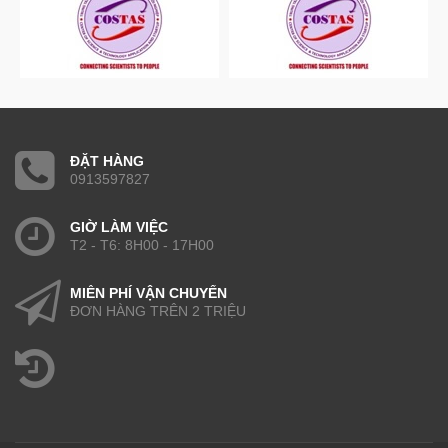
ĐẶT HÀNG
0913597827
GIỜ LÀM VIỆC
T2 - T6: 8H00 - 17H00
MIỄN PHÍ VẬN CHUYỂN
ĐƠN HÀNG TRÊN 2 TRIỆU