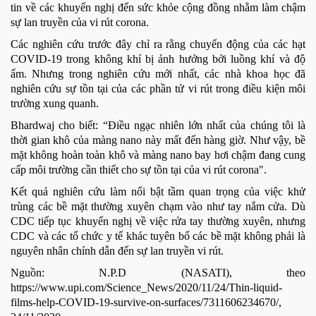
tin về các khuyến nghị đến sức khỏe cộng đồng nhằm làm chậm
sự lan truyền của vi rút corona.
Các nghiên cứu trước đây chỉ ra rằng chuyển động của các hạt
COVID-19 trong không khí bị ảnh hưởng bởi luồng khí và độ
ẩm. Nhưng trong nghiên cứu mới nhất, các nhà khoa học đã
nghiên cứu sự tồn tại của các phần tử vi rút trong điều kiện môi
trường xung quanh.
Bhardwaj cho biết: “Điều ngạc nhiên lớn nhất của chúng tôi là
thời gian khô của màng nano này mất đến hàng giờ. Như vậy, bề
mặt không hoàn toàn khô và màng nano bay hơi chậm đang cung
cấp môi trường cần thiết cho sự tồn tại của vi rút corona".
Kết quả nghiên cứu làm nổi bật tầm quan trọng của việc khử
trùng các bề mặt thường xuyên chạm vào như tay nắm cửa. Dù
CDC tiếp tục khuyến nghị về việc rửa tay thường xuyên, nhưng
CDC và các tổ chức y tế khác tuyên bố các bề mặt không phải là
nguyên nhân chính dẫn đến sự lan truyền vi rút.
Nguồn: N.P.D (NASATI), theo
https://www.upi.com/Science_News/2020/11/24/Thin-liquid-
films-help-COVID-19-survive-on-surfaces/7311606234670/,