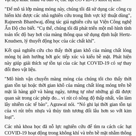
"Để mô tả lớp màng mỏng này, chúng tôi đã sử dụng các công cụ
hiếm khi được các nhà nghiên cứu trong lĩnh vực kỹ thuật dùng",
Rajneesh Bhardwaj, đồng tác giả nghiên cứu tại Viện Công nghệ
Ấn Độ cho biết. “Cụ thể, chúng tôi đã phát triển một mô hình tính
toán tốc độ bay hơi của màng thông qua sử dụng định luật Hertz-
Knudsen, lý thuyết động học của các chất khí”.
Kết quả nghiên cứu cho thấy thời gian khô của màng chất lỏng
mỏng bị ảnh hưởng bởi góc tiếp xúc và kiểu bề mặt. Phát hiện
này giúp giải thích sự tồn tại của các hạt COVID-19 có sự thay
đổi theo vật liệu.
"Mô hình vận chuyển màng mỏng của chúng tôi cho thấy thời
gian tồn tại hoặc thời gian khô của màng chất lỏng mỏng trên bề
mặt là hàng giờ và hàng ngày, tương tự như những gì đã được
quan sát trong các phép đo... vi rút có nồng độ thấp nhất, vẫn làm
lây nhiễm các tế bào", Agrawal nói. “Nó ghi lại thời gian tồn tại
của vi rút trên nhựa và thủy tinh tương đối lâu hơn so với kim
loại”.
Các nhà khoa học đã nỗ lực nghiên cứu để tìm ra cách các hạt
COVID-19 hoạt động trong không khí và trên bề mặt nhằm thông