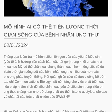
MÔ HÌNH AI CÓ THỂ TIÊN LƯỢNG THỜI
GIAN SỐNG CỦA BỆNH NHÂN UNG THƯ
02/01/2024
Thông qua kiểm tra mô hình biểu hiện gen của các yếu tố biểu sinh
(yếu tố ảnh hưởng đến cách bật hoặc tắt gen) trong khối u, các nhà
khoa học Mỹ có thể phân loại chúng thành các nhóm riêng biệt để dự
đoán thời gian sống sót của bệnh nhân ung thư hiệu quả hơn các
phương pháp truyền thống. Kết quả nghiên cứu đã được công bố trên
tạp chí
Communications Biology
, đặt nền tảng cho việc phát triển các
liệu pháp nhắm đích để điều chỉnh các yếu tố biểu sinh trong điều trị
ung thư, chẳng hạn như sử dụng chất ức thể histone acetyltransferase
và chất tái cấu trúc chất nhiễm sắc SWI/SNF.
Hilary Coller, giáo sư sinh học phân tử, tế bào và phát triển và là đồng