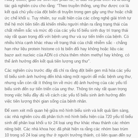
tác giả nghiên cứu cho rằng: “
Theo truyền thống, ung thư được coi là
kết quả chủ yếu của đột biến di truyền trong gen gây ung thư hoặc chất
ức chế khối u. Tuy nhiên, sự xuất hiện của các công nghệ giải trình tự
thế hệ mới tiên tiến đã khiến nhiều người nhận ra rằng trạng thái của
chất nhiễm sắc và mức độ của các yếu tố biểu sinh duy trì trạng thái
này rất quan trọng đối với bệnh ung thư và sự tiến triển của bệnh. Có
nhiều khía cạnh khác nhau về trạng thái của chất nhiễm sắc - chẳng
hạn như liệu protein histone có bị biến đổi hay không hoặc liệu các
bazơ axit nucleic của ADN có chứa thêm nhóm methyl hay không, có
thể ảnh hưởng đến kết quả tiên lượng ung thư
".
Các nghiên cứu trước đây đã chỉ ra rằng đột biến gen mã hóa các yếu
tố biểu sinh ảnh hưởng đến khả năng một người dễ mắc bệnh ung thư,
nhưng vẫn còn rất ít thông tin về mức độ ảnh hưởng của các yếu tố
biểu sinh đến sự tiến triển của ung thư. Thông tin này rất quan trọng
trong việc hiểu đầy đủ về cách các yếu tố biểu sinh ảnh hưởng đến
việc tiên lượng thời gian sống của bệnh nhân.
Để xem xét mối quan hệ giữa mô hình biểu sinh và kết quả lâm sàng,
các nhà nghiên cứu đã phân tích mô hình biểu hiện của 720 yếu tố biểu
sinh để phân loại khối u từ 24 loại ung thư khác nhau thành các nhóm
riêng biệt. Các nhà khoa học đã phát hiện ra rằng các nhóm bao trùm
10 trong số 24 loại ung thư ở người trưởng thành, có liên quan đến sự