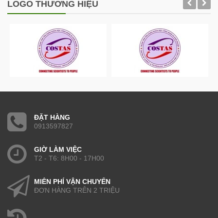
LOGO THƯƠNG HIỆU
ĐẶT HÀNG
0913597827
GIỜ LÀM VIỆC
T2 - T6: 8H00 - 17H00
MIỄN PHÍ VẬN CHUYỂN
ĐƠN HÀNG TRÊN 2 TRIỆU