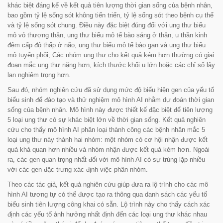
khác biệt đáng kể về kết quả tiên lượng thời gian sống của bệnh nhân,
bao gồm tỷ lệ sống sót không tiến triển, tỷ lệ sống sót theo bệnh cụ thể
và tỷ lệ sống sót chung. Điều này đặc biệt đúng đối với ung thư biểu
mô vỏ thượng thận, ung thư biểu mô tế bào sáng ở thận, u thần kinh
đệm cấp độ thấp ở não, ung thư biểu mô tế bào gan và ung thư biểu
mô tuyến phổi, Các nhóm ung thư cho kết quả kém hơn thường có giai
đoạn mắc ung thư nặng hơn, kích thước khối u lớn hoặc các chỉ số lây
lan nghiêm trọng hơn.
Sau đó, nhóm nghiên cứu đã sử dụng mức độ biểu hiện gen của yếu tố
biểu sinh để đào tạo và thử nghiệm mô hình AI nhằm dự đoán thời gian
sống của bệnh nhân. Mô hình này được thiết kế đặc biệt để tiên lượng
5 loại ung thư có sự khác biệt lớn về thời gian sống. Kết quả nghiên
cứu cho thấy mô hình AI phân loại thành công các bệnh nhân mắc 5
loại ung thư này thành hai nhóm: một nhóm có cơ hội nhận được kết
quả khả quan hơn nhiều và nhóm nhận được kết quả kém hơn. Ngoài
ra, các gen quan trọng nhất đối với mô hình AI có sự trùng lặp nhiều
với các gen đặc trưng xác định việc phân nhóm.
Theo các tác giả, kết quả nghiên cứu giúp đưa ra lộ trình cho các mô
hình AI tương tự có thể được tạo ra thông qua danh sách các yếu tố
biểu sinh tiên lượng công khai có sẵn. Lộ trình này cho thấy cách xác
định các yếu tố ảnh hưởng nhất định đến các loại ung thư khác nhau