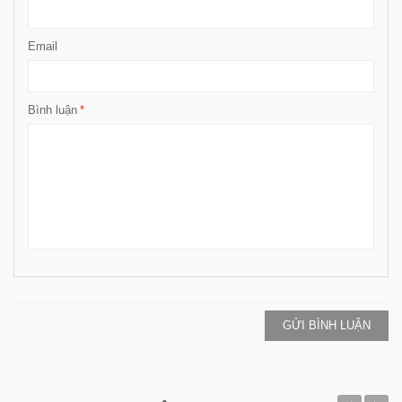
Email
Bình luận
*
GỬI BÌNH LUẬN