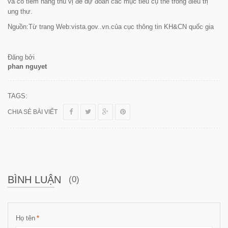
và có tiềm năng thú vị để dự đoán các mục tiêu cụ thể trong điều trị
ung thư.
Nguồn:Từ trang Web:vista.gov..vn.của cục thông tin KH&CN quốc gia
Đăng bởi
phan nguyet
TAGS:
CHIA SẺ BÀI VIẾT
BÌNH LUẬN
(0)
Họ tên
*