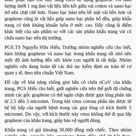
lượng dưới 1 mg làm vật liệu liên kết giữa vải cotton và nano bạc
trở nên chặt chẽ hơn. Nano bạc bám trên bề mặt vải bền hơn và
graphene cũng là vật liệu giúp nano bạc phân bố đều, giúp khẩu
trang có tính kháng khuẩn luôn ở mức cao. Đây cũng là điểm
khác biệt của sản phẩm so với các sản phẩm khẩu trang vải có
chứa nano bạc trên thị trường.
PGS.TS Nguyễn Hữu Hiếu, Trưởng nhóm nghiên cứu cho biết,
hàm lượng graphene và nano bạc trong khẩu trang rất nhỏ nên
mức độ ảnh hưởng đến sức khỏe con người là rất thấp. Nhóm
nghiên cứu đang hoàn tất các thủ tục kiểm định an toàn từ cơ
quan y tế, theo tiêu chuẩn Việt Nam.
Đề cập về khả năng chống giọt bắn có chứa nCoV của khẩu
trang, PGS Hiếu cho biết, giới nghiên cứu trên thế giới đã chứng
minh các gốc graphene có thể ngăn chặn được giọt lỏng phân tán
từ 2.5 đến 3 micromet. Trong khi virus corona phân tán được từ
hệ hộ hấp của người bệnh trong các giọt lỏng có kích thước 5
micromet. Do vậy, với kích thước này virus không thể đi qua lớp
graphene của khẩu trang, giúp bảo vệ người dùng.
Khẩu trang có giá khoảng 30.000 đồng một chiếc. Theo nhóm