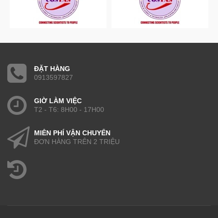
ĐẶT HÀNG
0913597827
GIỜ LÀM VIỆC
T2 - T6: 8H00 - 17H00
MIỄN PHÍ VẬN CHUYỂN
ĐƠN HÀNG TRÊN 2 TRIỆU