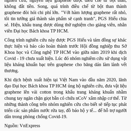
nghiên cứu, nguyên liệu graphene được điều chế từ bột than,
không đắt tiền. Song, quá trình điều chế từ bột than thành
graphene đòi hỏi chi phí lớn. "Với hàm lượng graphene rất nhỏ,
tôi tin tưởng giá thành sản phẩm sẽ cạnh tranh", PGS Hiếu chia
sẻ. Hiện, khẩu trang được dùng thử nghiệm cho giảng viên, nhân
viên Đại học Bách khoa TP HCM.
Công trình nghiên cứu này được PGS Hiếu và tám đồng sự khác
thực hiện và báo cáo hoàn thành trước Hội đồng nghiệp thu Sở
Khoa học và Công nghệ TP HCM vào giữa năm 2019 khi dịch
Covid - 19 chưa xuất hiện. Lúc đó nhóm nghiêm cứu sử dụng vật
liệu kháng khuẩn bạc trên graphene cho băng dán làm lành vết
thương.
Khi dịch bệnh xuất hiện tại Việt Nam vào đầu năm 2020, lãnh
đạo Đại học Bách khoa TP HCM ủng hộ nghiên cứu, đưa vật liệu
graphene lên vải cotton trong khẩu trang kháng khuẩn nhằm
chung tay ngăn chặn giọt bắn có chứa nCoV xâm nhập cơ thể. Từ
những thành công trên nhóm nghiên cứu cho biết sẽ tiếp tục phát
triển các sản phẩm nước rửa tay, đồ bảo hộ y tế... để hỗ trợ người
dân trong phòng chống Covid-19.
Nguồn: VnExpress