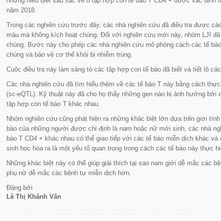
những hiểu biết sâu sắc về 8 tập hợp con tế bào T CD4 + được xác định 
năm 2018.
Trong các nghiên cứu trước đây, các nhà nghiên cứu đã điều tra được cá
máu mà không kích hoạt chúng. Đối với nghiên cứu mới này, nhóm LJI đã kí
chúng. Bước này cho phép các nhà nghiên cứu mô phỏng cách các tế bào s
chúng và bảo vệ cơ thể khỏi bị nhiễm trùng.
Cuộc điều tra này làm sáng tỏ các tập hợp con tế bào đã biết và tiết lộ cá
Các nhà nghiên cứu đã tìm hiểu thêm về các tế bào T này bằng cách thực h
(sc-eQTL). Kỹ thuật này đã cho họ thấy những gen nào bị ảnh hưởng bởi 
tập hợp con tế bào T khác nhau.
Nhóm nghiên cứu cũng phát hiện ra những khác biệt lớn dựa trên giới tính
bào của những người được chỉ định là nam hoặc nữ mới sinh, các nhà ngh
bào T CD4 + khác nhau có thể giao tiếp với các tế bào miễn dịch khác và c
sinh học hóa ra là một yếu tố quan trọng trong cách các tế bào này thực h
Những khác biệt này có thể giúp giải thích tại sao nam giới dễ mắc các 
phụ nữ dễ mắc các bệnh tự miễn dịch hơn.
Đăng bởi
Lê Thị Khánh Vân