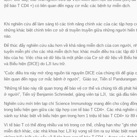
(tế bào T CD4 +) có liên quan đến nguy cơ mắc các bệnh tự miễn dịch.
Khi nghiên cứu để làm sáng tỏ các tính năng chính xác của các tập hợp c
những khác biệt chính trên cơ sở di truyền truyền giữa những người hiế
nào.
Để thúc đẩy nghiên cứu sâu hơn về khả năng miễn dịch của con người, nh
tuyến miễn phí cho các nhà miễn dịch học khác muốn điều tra các tập dữ li
liệu của họ. Việc chia sẻ dữ liệu là một phần của Cơ sở dữ liệu về Biểu hi
và Biểu hiện (DICE) do LJI lưu trữ.
“Cuộc điều tra này mở rộng nguồn tài nguyên DICE của chúng tôi để giúp c
liên quan đến nguy cơ mắc bệnh ở người
”, Giáo sư, Tiến sĩ Pandurangan
“
Những tế bào này rất quan trọng để bảo vệ cơ thể và chúng tôi đã phát h
ở người”,
Tiến sỹ Benjamin Schmiedel, giảng viên tại LJI, tác giả đầu tiê
Nghiên cứu mới trên tạp chí
Science Immunology
mang đến cho cộng đồng 
trong biểu hiện gen giữa các tập hợp con tế bào T CD4+. Các nhà nghiên
sánh sự khác biệt về biểu hiện gen trong hơn 1 triệu tế bào T CD4+ từ 8
Vì tế bào T có thể đóng nhiều vai trò trong cơ thể, chẳng hạn như "ghi 
miễn dịch khác, các nhà khoa học LJI kỳ vọng sẽ tìm ra sự khác biệt mạ