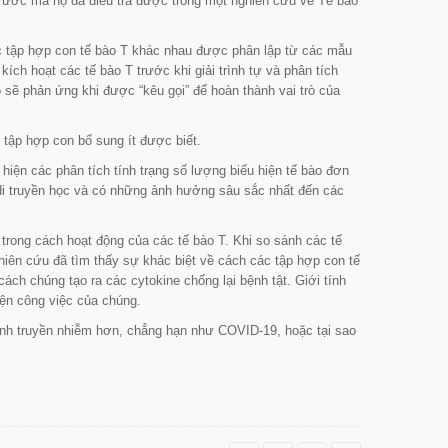
trước mà họ đã điều tra được trong một nghiên cứu về Tế bào
c tập hợp con tế bào T khác nhau được phân lập từ các mẫu
ch hoạt các tế bào T trước khi giải trình tự và phân tích
ẽ phản ứng khi được “kêu gọi” để hoàn thành vai trò của
c tập hợp con bổ sung ít được biết.
iện các phân tích tính trạng số lượng biểu hiện tế bào đơn
di truyền học và có những ảnh hưởng sâu sắc nhất đến các
 trong cách hoạt động của các tế bào T. Khi so sánh các tế
iên cứu đã tìm thấy sự khác biệt về cách các tập hợp con tế
ách chúng tạo ra các cytokine chống lại bệnh tật. Giới tính
iện công việc của chúng.
bệnh truyền nhiễm hơn, chẳng hạn như COVID-19, hoặc tại sao