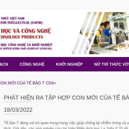
H&CN
CÔNG NGHỆ
KHỞI NGHIỆP
NỮ TRÍ THỨC VỚ
CON MỚI CỦA TẾ BÀO T CD4+
PHÁT HIỆN RA TẬP HỢP CON MỚI CỦA TẾ B
18/03/2022
Tế bào T đóng vai trò quan trọng trong việc giúp chống lại nhiễm trùng v
dịch. Giờ đây, các nhà nghiên cứu tại Viện Miễn dịch học La Jolla (LJI) đã