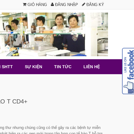
GIỎ HÀNG
ĐĂNG NHẬP
ĐĂNG KÝ
I SHTT
SỰ KIỆN
TIN TỨC
LIÊN HỆ
ÀO T CD4+
à ung thư nhưng chúng cũng có thể gây ra các bệnh tự miễn
 phát hiện ra các gen mới trong tập hợp con tế bào T hỗ trợ