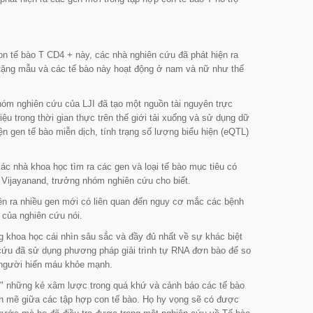
on tế bào T CD4 + này, các nhà nghiên cứu đã phát hiện ra
n tặng mẫu và các tế bào này hoạt động ở nam và nữ như thế
óm nghiên cứu của LJI đã tạo một nguồn tài nguyên trực
ệu trong thời gian thực trên thế giới tải xuống và sử dụng dữ
ện gen tế bào miễn dịch, tính trạng số lượng biểu hiện (eQTL)
ác nhà khoa học tìm ra các gen và loại tế bào mục tiêu có
 Vijayanand, trưởng nhóm nghiên cứu cho biết.
iện ra nhiều gen mới có liên quan đến nguy cơ mắc các bệnh
n của nghiên cứu nói.
khoa học cái nhìn sâu sắc và đầy đủ nhất về sự khác biệt
 cứu đã sử dụng phương pháp giải trình tự RNA đơn bào để so
9 người hiến máu khỏe mạnh.
nhớ" những kẻ xâm lược trong quá khứ và cảnh báo các tế bào
nh mẽ giữa các tập hợp con tế bào. Họ hy vọng sẽ có được