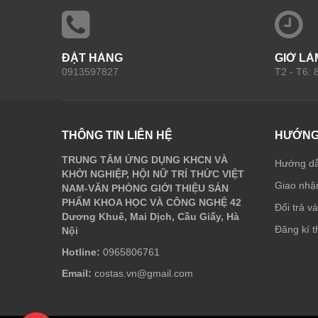
ĐẶT HÀNG
GIỜ LÀ
0913597827
T2 - T6:
THÔNG TIN LIÊN HỆ
HƯỚNG
TRUNG TÂM ỨNG DỤNG KHCN VÀ
Hướng d
KHỞI NGHIỆP, HỘI NỮ TRÍ THỨC VIỆT
Giao nhận
NAM-VĂN PHÒNG GIỚI THIỆU SẢN
PHẨM KHOA HỌC VÀ CÔNG NGHỆ 42
Đổi trả v
Dương Khuê, Mai Dịch, Cầu Giấy, Hà
Đăng kí t
Nội
Hotline:
0965806761
Email:
costas.vn@gmail.com