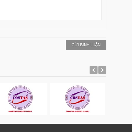
GỬI BÌNH LUẬN