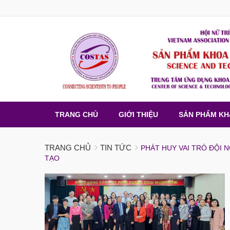
TRANG CHỦ
GIỚI THIỆU
SẢN PHẨM K
TRANG CHỦ
TIN TỨC
PHÁT HUY VAI TRÒ ĐỘI 
TẠO