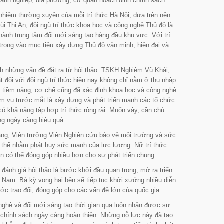
doanh nghiệp, địa phương, cơ quan hoạch định chính sách.
 nhiệm thường xuyên của mỗi trí thức Hà Nội, dựa trên nền
i Thị An, đội ngũ trí thức khoa học và công nghệ Thủ đô là
 thành trung tâm đổi mới sáng tạo hàng đầu khu vực. Với trí
n trọng vào mục tiêu xây dựng Thủ đô văn minh, hiện đại và
nh những vấn đề đặt ra từ hội thảo. TSKH Nghiêm Vũ Khải,
 đối với đội ngũ trí thức hiện nay không chỉ nằm ở thu nhập
ếu tiềm năng, cơ chế cũng đã xác định khoa học và công nghệ
iệm vụ trước mắt là xây dựng và phát triển mạnh các tổ chức
ó khả năng tập hợp trí thức rộng rãi. Muốn vậy, cần chủ
ng ngày càng hiệu quả.
ng, Viện trưởng Viện Nghiên cứu bảo vệ môi trường và sức
ụ thể nhằm phát huy sức mạnh của lực lượng Nữ trí thức.
n có thể đóng góp nhiều hơn cho sự phát triển chung.
đánh giá hội thảo là bước khởi đầu quan trọng, mở ra triển
t Nam. Bà kỳ vọng hai bên sẽ tiếp tục khởi xướng nhiều diễn
nước trao đổi, đóng góp cho các vấn đề lớn của quốc gia.
ghệ và đổi mới sáng tạo thời gian qua luôn nhận được sự
 chính sách ngày càng hoàn thiện. Những nỗ lực này đã tạo