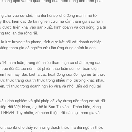
 khẳng định vai trò quan trọng của mình trong tiến trình phát
rông chờ vào cơ chế, mà đòi hỏi sự chủ động mạnh mẽ từ
ay thực hiện các đề tài nghiên cứu mà cần tham gia sâu hơn
được triển khai vào sản xuất, kinh doanh và đời sống, giá trị
 tạo lan tỏa rộng rãi.
là lực lượng tiên phong, tích cực kết nối với doanh nghiệp,
 động tham gia cả nghiên cứu lẫn ứng dụng chính là con
14 tham luận, trong đó nhiều tham luận có chất lượng cao.
trao đổi đã tạo nên một phiên thảo luận sôi nổi, toàn diện.
am hiện nay, đặc biệt là các hoạt động của đội ngũ nữ trí thức
ực thực trạng của trí thức trong nhiều môi trường khác nhau:
iện, trí thức trong doanh nghiệp vừa và nhỏ, đến đội ngũ tại
nhiều kinh nghiệm và giải pháp để xây dựng nền tảng cơ sở dữ
hiệp Hội Việt Nam, cụ thể là Ban Tư vấn – Phản biện, đang
g LHHVN. Tuy nhiên, để hoàn thiện, rất cần sự tham gia và
ội thảo đã cho thấy rõ những thách thức mà đội ngũ trí thức