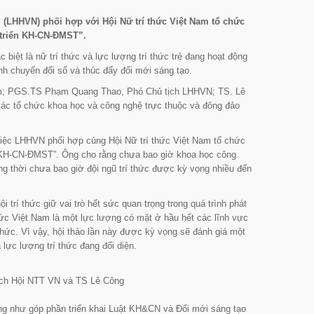
m (LHHVN) phối hợp với Hội Nữ trí thức Việt Nam tổ chức
t triển KH-CN-ĐMST”.
ặc biệt là nữ trí thức và lực lượng trí thức trẻ đang hoạt động
ình chuyển đổi số và thúc đẩy đổi mới sáng tạo.
Nam; PGS.TS Phạm Quang Thao, Phó Chủ tịch LHHVN; TS. Lê
các tổ chức khoa học và công nghệ trực thuộc và đông đảo
iệc LHHVN phối hợp cùng Hội Nữ trí thức Việt Nam tổ chức
iển KH-CN-ĐMST”. Ông cho rằng chưa bao giờ khoa học công
g thời chưa bao giờ đội ngũ trí thức được kỳ vọng nhiều đến
i trí thức giữ vai trò hết sức quan trọng trong quá trình phát
 thức Việt Nam là một lực lượng có mặt ở hầu hết các lĩnh vực
thức. Vì vậy, hội thảo lần này được kỳ vọng sẽ đánh giá một
lực lượng trí thức đang đối diện.
ch Hội NTT VN và TS Lê Công
ũng như góp phần triển khai Luật KH&CN và Đổi mới sáng tạo