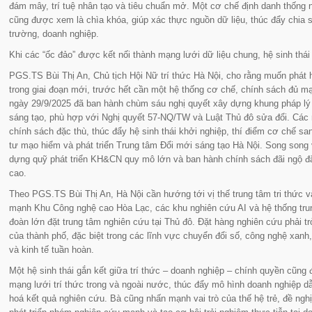
đám mây, trí tuệ nhân tạo và tiêu chuẩn mở. Một cơ chế định danh thống n
cũng được xem là chìa khóa, giúp xác thực nguồn dữ liệu, thúc đẩy chia s
trường, doanh nghiệp.
Khi các “ốc đảo” được kết nối thành mạng lưới dữ liệu chung, hệ sinh thá
PGS.TS Bùi Thị An, Chủ tịch Hội Nữ trí thức Hà Nội, cho rằng muốn phát h
trong giai đoạn mới, trước hết cần một hệ thống cơ chế, chính sách đủ mạ
ngày 29/9/2025 đã ban hành chùm sáu nghị quyết xây dựng khung pháp lý 
sáng tạo, phù hợp với Nghị quyết 57-NQ/TW và Luật Thủ đô sửa đổi. Các n
chính sách đặc thù, thúc đẩy hệ sinh thái khởi nghiệp, thí điểm cơ chế s
tư mạo hiểm và phát triển Trung tâm Đổi mới sáng tạo Hà Nội. Song song
dựng quỹ phát triển KH&CN quy mô lớn và ban hành chính sách đãi ngộ đặ
cao.
Theo PGS.TS Bùi Thị An, Hà Nội cần hướng tới vị thế trung tâm tri thức v
mạnh Khu Công nghệ cao Hòa Lạc, các khu nghiên cứu AI và hệ thống trun
đoàn lớn đặt trung tâm nghiên cứu tại Thủ đô. Đặt hàng nghiên cứu phải t
của thành phố, đặc biệt trong các lĩnh vực chuyển đổi số, công nghệ xanh,
và kinh tế tuần hoàn.
Một hệ sinh thái gắn kết giữa trí thức – doanh nghiệp – chính quyền cũng
mạng lưới trí thức trong và ngoài nước, thúc đẩy mô hình doanh nghiệp 
hoá kết quả nghiên cứu. Bà cũng nhấn mạnh vai trò của thế hệ trẻ, đề nghị