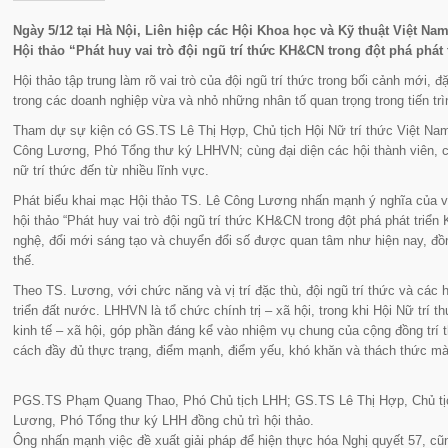
Ngày 5/12 tại Hà Nội, Liên hiệp các Hội Khoa học và Kỹ thuật Việt Na
Hội thảo “Phát huy vai trò đội ngũ trí thức KH&CN trong đột phá phá
Hội thảo tập trung làm rõ vai trò của đội ngũ trí thức trong bối cảnh mới, đ
trong các doanh nghiệp vừa và nhỏ những nhân tố quan trọng trong tiến tr
Tham dự sự kiện có GS.TS Lê Thị Hợp, Chủ tịch Hội Nữ trí thức Việt 
Công Lương, Phó Tổng thư ký LHHVN; cùng đại diện các hội thành viên, 
nữ trí thức đến từ nhiều lĩnh vực.
Phát biểu khai mạc Hội thảo TS. Lê Công Lương nhấn mạnh ý nghĩa của v
hội thảo “Phát huy vai trò đội ngũ trí thức KH&CN trong đột phá phát tr
nghệ, đổi mới sáng tạo và chuyển đổi số được quan tâm như hiện nay, đồn
thế.
Theo TS. Lương, với chức năng và vị trí đặc thù, đội ngũ trí thức và các hộ
triển đất nước. LHHVN là tổ chức chính trị – xã hội, trong khi Hội Nữ trí
kinh tế – xã hội, góp phần đáng kể vào nhiệm vụ chung của cộng đồng trí 
cách đầy đủ thực trạng, điểm mạnh, điểm yếu, khó khăn và thách thức mà 
PGS.TS Phạm Quang Thao, Phó Chủ tịch LHH; GS.TS Lê Thị Hợp, Chủ tị
Lương, Phó Tổng thư ký LHH đồng chủ trì hội thảo.
Ông nhấn mạnh việc đề xuất giải pháp để hiện thực hóa Nghị quyết 57, c