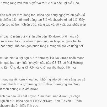
tưởng rằng với tâm huyết và trí tuệ của các đại biểu, hội
ho biết đổi mới sáng tạo, khoa học công nghệ và chuyển đổi
hệ chiếm 1%, đổi mới sáng tạo 3% và chuyển đổi số 1%. Đây
iếp tục nỗ lực nghiên cứu, sáng tạo và đề xuất giải pháp giúp
am bày tỏ niềm vui khi lần đầu tiên Hội được phối hợp với
 mới sáng tạo. Bà nhấn mạnh rằng sự hợp tác giữa hai tổ
 học thuật, mà còn góp phần tăng cường vai trò và tiếng nói
am đặc biệt là đội ngũ nữ trí thức tại Hà Nội được nhấn mạnh
hiện qua ba tham luận chuyên sâu của GS.TS Lê Mai Hương,
ung tâm Ứng dụng KH-CN và Khởi nghiệp thuộc Hội, và
 trong nghiên cứu khoa học, khởi nghiệp đổi mới sáng tạo và
rưởng thành của lực lượng nữ trí thức những người đang
át triển chung của đất nước.
đánh giá cao về chất lượng. Sáu tham luận được lựa chọn
 và Nghiên cứu khoa học MTTQ Việt Nam; Ban Tư vấn – Phản
huyên gia ở nhiều lĩnh vực.