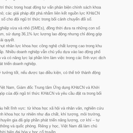
 trí thức trong hoạt động tư vấn phản biện chính sách khoa
 nhỏ; các giải pháp đột phá nhằm liên kết nguồn lực KH&CN
số cho đội ngũ trí thức trong bối cảnh chuyển đổi số.
 nghiệp vừa và nhỏ (SMEs), đồng thời đưa ra những con số
Nam, sử dụng 36,1% lực lượng lao động nhưng chỉ đóng góp
ải quyết.
 hụt nhân lực khoa học công nghệ chất lượng cao trong khu
p. Nhiều doanh nghiệp vẫn chủ yếu dựa vào lao động phổ
n và có năng lực lại phần lớn làm việc trong các lĩnh vực dịch
t triển doanh nghiệp.
 ý tưởng tốt, nếu được tạo điều kiện, có thể trở thành động
N Việt Nam, Giám đốc Trung tâm Ứng dụng KH&CN và Khởi
góp của đội ngũ trí thức KH&CN và yêu cầu đặt ra trong bối
u hết lĩnh vực: từ khoa học xã hội và nhân văn, nghiên cứu
nh khoa học tự nhiên như địa chất, khí tượng, môi trường,
chuyên gia đã góp phần phát triển năng lượng, cơ khí – tự
n thông và quốc phòng. Riêng y học, Việt Nam đã làm chủ
hời hiện đại hóa y học cổ truyền.