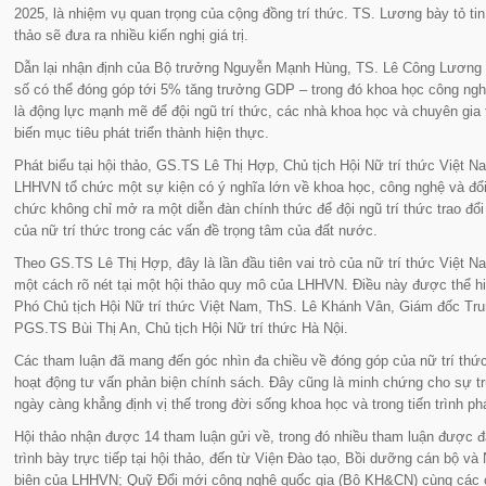
2025, là nhiệm vụ quan trọng của cộng đồng trí thức. TS. Lương bày tỏ tin 
thảo sẽ đưa ra nhiều kiến nghị giá trị.
Dẫn lại nhận định của Bộ trưởng Nguyễn Mạnh Hùng, TS. Lê Công Lương c
số có thể đóng góp tới 5% tăng trưởng GDP – trong đó khoa học công ng
là động lực mạnh mẽ để đội ngũ trí thức, các nhà khoa học và chuyên gia t
biến mục tiêu phát triển thành hiện thực.
Phát biểu tại hội thảo, GS.TS Lê Thị Hợp, Chủ tịch Hội Nữ trí thức Việt N
LHHVN tổ chức một sự kiện có ý nghĩa lớn về khoa học, công nghệ và đổi
chức không chỉ mở ra một diễn đàn chính thức để đội ngũ trí thức trao đổi
của nữ trí thức trong các vấn đề trọng tâm của đất nước.
Theo GS.TS Lê Thị Hợp, đây là lần đầu tiên vai trò của nữ trí thức Việt N
một cách rõ nét tại một hội thảo quy mô của LHHVN. Điều này được thể 
Phó Chủ tịch Hội Nữ trí thức Việt Nam, ThS. Lê Khánh Vân, Giám đốc Tr
PGS.TS Bùi Thị An, Chủ tịch Hội Nữ trí thức Hà Nội.
Các tham luận đã mang đến góc nhìn đa chiều về đóng góp của nữ trí thức
hoạt động tư vấn phản biện chính sách. Đây cũng là minh chứng cho sự t
ngày càng khẳng định vị thế trong đời sống khoa học và trong tiến trình ph
Hội thảo nhận được 14 tham luận gửi về, trong đó nhiều tham luận được 
trình bày trực tiếp tại hội thảo, đến từ Viện Đào tạo, Bồi dưỡng cán bộ
biện của LHHVN; Quỹ Đổi mới công nghệ quốc gia (Bộ KH&CN) cùng các c