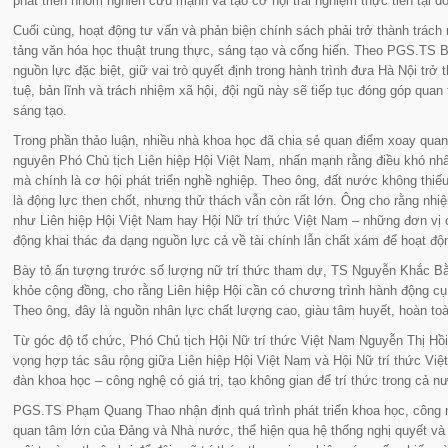
phát triển nhóm nghiên cứu mạnh và tạo cơ hội trải nghiệm thực tiễn tại 
Cuối cùng, hoạt động tư vấn và phản biện chính sách phải trở thành trách
tảng văn hóa học thuật trung thực, sáng tạo và cống hiến. Theo PGS.TS Bù
nguồn lực đặc biệt, giữ vai trò quyết định trong hành trình đưa Hà Nội trở
tuệ, bản lĩnh và trách nhiệm xã hội, đội ngũ này sẽ tiếp tục đóng góp qua
sáng tạo.
Trong phần thảo luận, nhiều nhà khoa học đã chia sẻ quan điểm xoay qua
nguyên Phó Chủ tịch Liên hiệp Hội Việt Nam, nhấn mạnh rằng điều khó nhất
mà chính là cơ hội phát triển nghề nghiệp. Theo ông, đất nước không thi
là động lực then chốt, nhưng thử thách vẫn còn rất lớn. Ông cho rằng nh
như Liên hiệp Hội Việt Nam hay Hội Nữ trí thức Việt Nam – những đơn vị c
động khai thác đa dạng nguồn lực cả về tài chính lẫn chất xám để hoạt độ
Bày tỏ ấn tượng trước số lượng nữ trí thức tham dự, TS Nguyễn Khắc Bằ
khỏe cộng đồng, cho rằng Liên hiệp Hội cần có chương trình hành động c
Theo ông, đây là nguồn nhân lực chất lượng cao, giàu tâm huyết, hoàn toà
Từ góc độ tổ chức, Phó Chủ tịch Hội Nữ trí thức Việt Nam Nguyễn Thị Hồi 
vọng hợp tác sâu rộng giữa Liên hiệp Hội Việt Nam và Hội Nữ trí thức Việ
đàn khoa học – công nghệ có giá trị, tạo không gian để trí thức trong cả 
PGS.TS Phạm Quang Thao nhận định quá trình phát triển khoa học, công n
quan tâm lớn của Đảng và Nhà nước, thể hiện qua hệ thống nghị quyết và