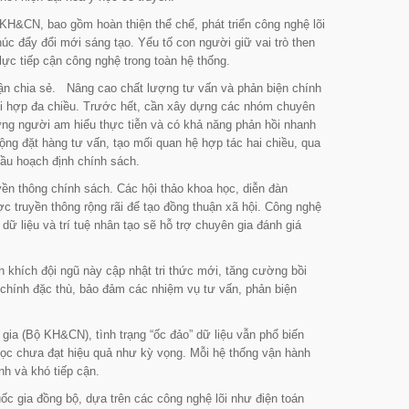
KH&CN, bao gồm hoàn thiện thể chế, phát triển công nghệ lõi
húc đẩy đổi mới sáng tạo. Yếu tố con người giữ vai trò then
lực tiếp cận công nghệ trong toàn hệ thống.
ận chia sẻ. Nâng cao chất lượng tư vấn và phản biện chính
ối hợp đa chiều. Trước hết, cần xây dựng các nhóm chuyên
ững người am hiểu thực tiễn và có khả năng phản hồi nhanh
ng đặt hàng tư vấn, tạo mối quan hệ hợp tác hai chiều, qua
cầu hoạch định chính sách.
yền thông chính sách. Các hội thảo khoa học, diễn đàn
ợc truyền thông rộng rãi để tạo đồng thuận xã hội. Công nghệ
 dữ liệu và trí tuệ nhân tạo sẽ hỗ trợ chuyên gia đánh giá
ến khích đội ngũ này cập nhật tri thức mới, tăng cường bồi
 chính đặc thù, bảo đảm các nhiệm vụ tư vấn, phản biện
 (Bộ KH&CN), tình trạng “ốc đảo” dữ liệu vẫn phổ biến
a học chưa đạt hiệu quả như kỳ vọng. Mỗi hệ thống vận hành
nh và khó tiếp cận.
c gia đồng bộ, dựa trên các công nghệ lõi như điện toán