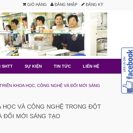
GIỎ HÀNG
ĐĂNG NHẬP
ĐĂNG KÝ
I SHTT
SỰ KIỆN
TIN TỨC
LIÊN HỆ
TRIỂN KHOA HỌC, CÔNG NGHỆ VÀ ĐỔI MỚI SÁNG
OA HỌC VÀ CÔNG NGHỆ TRONG ĐỘT
À ĐỔI MỚI SÁNG TẠO