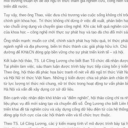
môi trường thuận lợi để đội ngũ trí thức tham gia nghiên cứu, cống hiến và
triển đất nước.
Tuy vậy, theo ông Thao, việc đưa chủ trương vào cuộc sống không chỉ t
chính giới khoa học. Trí thức không chỉ dừng ở việc đề xuất, phản biện h
vào chuỗi ứng dụng và chuyển giao công nghệ. Khi các kết quả nghiên cứu 
của khoa học – công nghệ mới thực sự phát huy và tạo đà cho đổi mới sáng
Ông nhấn mạnh: muốn cơ chế, chính sách phát huy hiệu quả, trí thức phải 
ngành nghề và địa phương, biến tri thức thành các giải pháp hữu ích. Chủ
đường để KH&CN đóng góp bền vững cho sự phát triển kinh tế – xã hội.
Kết luận hội thảo, TS. Lê Công Lương cho biết Ban Tổ chức đã nhận được 
Tại phiên làm việc, sáu tham luận được trình bày trực tiếp cùng bốn ý kiến 
Theo ông, hội thảo đã phác họa bức tranh rõ nét về đội ngũ trí thức Việt N
và Hội Nữ trí thức Việt Nam. Những ý kiến được chia sẻ phản ánh chân th
từ lực lượng trí thức nói chung, nữ trí thức trong hoạt động tư vấn phản b
Hà Nội và vấn đề xây dựng cơ sở dữ liệu.
Bên cạnh việc nhận diện khó khăn và “điểm nghẽn”, hội thảo cũng chỉ ra 
liệu phục vụ đổi mới sáng tạo và chuyển đổi số. Ông Lương cho biết Liên 
triển khai đề tài nghiên cứu và xây dựng cổng dữ liệu điện tử của hệ thốn
đóng góp tích cực của các hội thành viên và tổ chức trực thuộc.
Theo TS. Lê Công Lương, các ý kiến mang tính vĩ mô được trình bày tại h