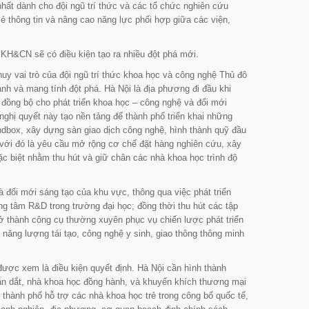
hất dành cho đội ngũ trí thức và các tổ chức nghiên cứu
ẻ thông tin và nâng cao năng lực phối hợp giữa các viện,
i KH&CN sẽ có điều kiện tạo ra nhiều đột phá mới.
uy vai trò của đội ngũ trí thức khoa học và công nghệ Thủ đô
nh và mang tính đột phá. Hà Nội là địa phương đi đầu khi
đồng bộ cho phát triển khoa học – công nghệ và đổi mới
ghị quyết này tạo nền tảng để thành phố triển khai những
andbox, xây dựng sàn giao dịch công nghệ, hình thành quỹ đầu
 với đó là yêu cầu mở rộng cơ chế đặt hàng nghiên cứu, xây
c biệt nhằm thu hút và giữ chân các nhà khoa học trình độ
à đổi mới sáng tạo của khu vực, thông qua việc phát triển
g tâm R&D trong trường đại học; đồng thời thu hút các tập
rở thành công cụ thường xuyên phục vụ chiến lược phát triển
 năng lượng tái tạo, công nghệ y sinh, giao thông thông minh
 được xem là điều kiện quyết định. Hà Nội cần hình thành
dẫn dắt, nhà khoa học đồng hành, và khuyến khích thương mại
 thành phố hỗ trợ các nhà khoa học trẻ trong công bố quốc tế,