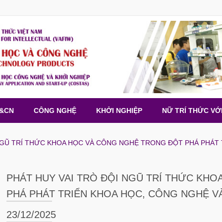
H&CN
CÔNG NGHỆ
KHỞI NGHIỆP
NỮ TRÍ THỨC VỚ
NGŨ TRÍ THỨC KHOA HỌC VÀ CÔNG NGHỆ TRONG ĐỘT PHÁ PHÁT 
PHÁT HUY VAI TRÒ ĐỘI NGŨ TRÍ THỨC KH
PHÁ PHÁT TRIỂN KHOA HỌC, CÔNG NGHỆ V
23/12/2025