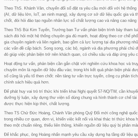
Theo ThS. Khánh Vân, chuyển đổi số đặt ra yêu cầu mới đối với hệ thống 
(AI, dữ liệu lớn, IoT, an ninh mạng), xây dựng cơ sở dữ liệu quốc gia và t
chốt, đòi hỏi đào tạo nguồn nhân lực số chất lượng cao và nâng cao năng 
Theo ThS Bùi Kim Tuyến, Trưởng ban Tư vấn phản biện trình bày tham lu
sách đòi hỏi một hệ thống chuyên gia đủ mạnh, hoạt động theo cơ chế ph
gia chuyên ngành và liên ngành, bao gồm cả lực lượng tại địa phương nh
các vấn đề cấp bách. Song song, các bộ, ngành và địa phương phải chủ độ
đó giúp việc phản biện trở nên khách quan, có chiều sâu và đáp ứng yêu 
Hoạt động tư vấn, phản biện cần gắn chặt với nghiên cứu khoa học và tru
chuyên môn là nguồn dữ liệu đầu vào; trong khi kết quả phản biện phải đư
số cũng là yếu tố then chốt: nền tảng tư vấn trực tuyến, công cụ phân tích
chính sách hiệu quả hơn.
Để phát huy vai trò trí thức khi triển khai Nghị quyết 57-NQ/TW, cần khuy
dưỡng lý luận, xây dựng thư viện số dùng chung và hình thành cơ chế tài
được thực hiện kịp thời, chất lượng.
Theo TS Chử Đức Hoàng, Chánh Văn phòng Quỹ Đổi mới công nghệ quốc gia
trong nhiều cơ quan, đơn vị, khiến việc kết nối và khai thác tri thức kho
theo một chuẩn riêng, thiếu liên thông, khiến nguồn dữ liệu quý bị phân mả
Để khắc phục, ông Hoàng nhấn mạnh yêu cầu xây dựng hạ tầng dữ liệu quố