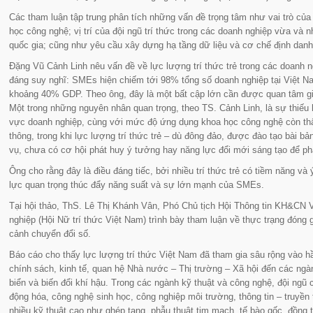
Các tham luận tập trung phân tích những vấn đề trọng tâm như vai trò của
học công nghệ; vị trí của đội ngũ trí thức trong các doanh nghiệp vừa và
quốc gia; cũng như yêu cầu xây dựng hạ tầng dữ liệu và cơ chế định danh 
Đặng Vũ Cảnh Linh nêu vấn đề về lực lượng trí thức trẻ trong các doanh
đáng suy nghĩ: SMEs hiện chiếm tới 98% tổng số doanh nghiệp tại Việt 
khoảng 40% GDP. Theo ông, đây là một bất cập lớn cần được quan tâm gi
Một trong những nguyên nhân quan trọng, theo TS. Cảnh Linh, là sự thiếu
vực doanh nghiệp, cùng với mức độ ứng dụng khoa học công nghệ còn thấ
thông, trong khi lực lượng trí thức trẻ – dù đông đảo, được đào tạo bài bả
vụ, chưa có cơ hội phát huy ý tưởng hay năng lực đổi mới sáng tạo để phá
Ông cho rằng đây là điều đáng tiếc, bởi nhiều trí thức trẻ có tiềm năng và
lực quan trọng thúc đẩy năng suất và sự lớn mạnh của SMEs.
Tại hội thảo, ThS. Lê Thị Khánh Vân, Phó Chủ tịch Hội Thông tin KH&C
nghiệp (Hội Nữ trí thức Việt Nam) trình bày tham luận về thực trạng đóng 
cảnh chuyển đổi số.
Báo cáo cho thấy lực lượng trí thức Việt Nam đã tham gia sâu rộng vào hầ
chính sách, kinh tế, quan hệ Nhà nước – Thị trường – Xã hội đến các ngà
biển và biến đổi khí hậu. Trong các ngành kỹ thuật và công nghệ, đội ngũ 
động hóa, công nghệ sinh học, công nghiệp môi trường, thông tin – truyề
nhiều kỹ thuật cao như ghép tạng, phẫu thuật tim mạch, tế bào gốc, đồng t