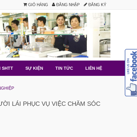
GIỎ HÀNG
ĐĂNG NHẬP
ĐĂNG KÝ
I SHTT
SỰ KIỆN
TIN TỨC
LIÊN HỆ
NGHIỆP
ỜI LÁI PHỤC VỤ VIỆC CHĂM SÓC