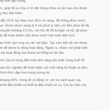
g thiết lập chúng.
 giúp tối ưu hóa vị trí đặt thùng chứa và pin sao cho drone
ng như bảo hành.
 đến 70 lít tùy theo mục đích sử dụng. Hệ thống phun nước
. Drone được trang bị 4 vòi phun ly tâm với tầm phun tối đa
di chuyển khoảng 2,5 km, với tốc độ 40 km/giờ và tốc độ phun
út để hoàn thành việc phun nước trên toàn diện tích.
màn hình cảm ứng và các nút bấm. Tay cầm kết nối với drone
ình để drone tự động hoạt động. Ngoài ra, nhóm còn phát triển
 sát hoạt động của drone và thống kê dữ liệu.
nh của nó trong điều kiện ánh sáng yếu hoặc trong buổi tối.
đoạn thử nghiệm để hoàn thiện các tính năng kỹ thuật và đảm
hình thức đẹp hơn trong tương lai.
 khoảng 40%, trong đó có động cơ, pin và cánh quạt của
nh điều khiển và thiết bị điều khiển từ xa. Giá dự kiến cho