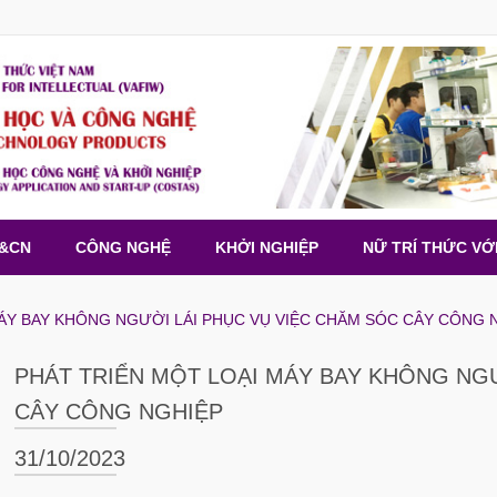
H&CN
CÔNG NGHỆ
KHỞI NGHIỆP
NỮ TRÍ THỨC VỚ
ÁY BAY KHÔNG NGƯỜI LÁI PHỤC VỤ VIỆC CHĂM SÓC CÂY CÔNG 
PHÁT TRIỂN MỘT LOẠI MÁY BAY KHÔNG NGƯ
CÂY CÔNG NGHIỆP
31/10/2023