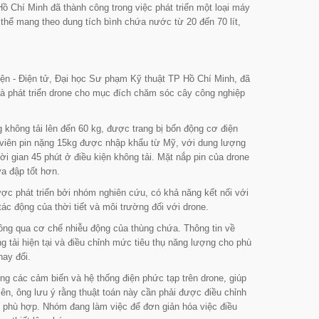
Chí Minh đã thành công trong việc phát triển một loại máy
 thể mang theo dung tích bình chứa nước từ 20 đến 70 lít,
iện - Điện tử, Đại học Sư phạm Kỹ thuật TP Hồ Chí Minh, đã
và phát triển drone cho mục đích chăm sóc cây công nghiệp
 không tải lên đến 60 kg, được trang bị bốn động cơ điện
 viên pin nặng 15kg được nhập khẩu từ Mỹ, với dung lượng
ời gian 45 phút ở điều kiện không tải. Mặt nắp pin của drone
a đập tốt hơn.
ợc phát triển bởi nhóm nghiên cứu, có khả năng kết nối với
ác động của thời tiết và môi trường đối với drone.
hông qua cơ chế nhiễu động của thùng chứa. Thông tin về
g tải hiện tại và điều chỉnh mức tiêu thụ năng lượng cho phù
hay đổi.
ụng các cảm biến và hệ thống điện phức tạp trên drone, giúp
iên, ông lưu ý rằng thuật toán này cần phải được điều chỉnh
phù hợp. Nhóm đang làm việc để đơn giản hóa việc điều