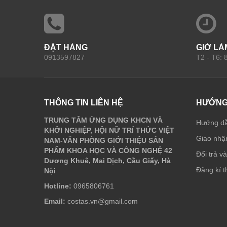
ĐẶT HÀNG
GIỜ LÀ
0913597827
T2 - T6:
THÔNG TIN LIÊN HỆ
HƯỚNG
TRUNG TÂM ỨNG DỤNG KHCN VÀ
Hướng d
KHỞI NGHIỆP, HỘI NỮ TRÍ THỨC VIỆT
Giao nhận
NAM-VĂN PHÒNG GIỚI THIỆU SẢN
PHẨM KHOA HỌC VÀ CÔNG NGHỆ 42
Đổi trả v
Dương Khuê, Mai Dịch, Cầu Giấy, Hà
Đăng kí t
Nội
Hotline:
0965806761
Email:
costas.vn@gmail.com