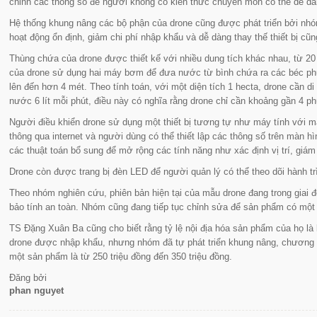
chỉnh các thông số để người không có kiến thức chuyên môn có thể dễ dàn
Hệ thống khung nâng các bộ phận của drone cũng được phát triển bởi nhóm,
hoạt động ổn định, giảm chi phí nhập khẩu và dễ dàng thay thế thiết bị cũ
Thùng chứa của drone được thiết kế với nhiều dung tích khác nhau, từ 20
của drone sử dụng hai máy bơm để đưa nước từ bình chứa ra các béc phun
lên đến hơn 4 mét. Theo tính toán, với một diện tích 1 hecta, drone cần 
nước 6 lít mỗi phút, điều này có nghĩa rằng drone chỉ cần khoảng gần 4 ph
Người điều khiển drone sử dụng một thiết bị tương tự như máy tính với 
thông qua internet và người dùng có thể thiết lập các thông số trên màn h
các thuật toán bổ sung để mở rộng các tính năng như xác định vị trí, giám
Drone còn được trang bị đèn LED để người quản lý có thể theo dõi hành trì
Theo nhóm nghiên cứu, phiên bản hiện tại của mẫu drone đang trong giai 
bảo tính an toàn. Nhóm cũng đang tiếp tục chỉnh sửa để sản phẩm có một 
TS Đặng Xuân Ba cũng cho biết rằng tỷ lệ nội địa hóa sản phẩm của họ là
drone được nhập khẩu, nhưng nhóm đã tự phát triển khung nâng, chương trì
một sản phẩm là từ 250 triệu đồng đến 350 triệu đồng.
Đăng bởi
phan nguyet