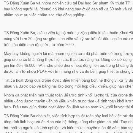
TS Đặng Xuân Ba và nhóm nghiên cứu tại Đại học Sư phạm Kỹ thuật TP Hồ 
bay không người lái (drone) có khả năng bay ở độ cao tối đa 50 mét và có
nhằm phục vụ việc chăm sóc cây công nghiệp.
TS Đặng Xuân Ba, giảng viên tại bộ môn tự động điều khiển thuộc Khoa Đ
cùng với hơn 20 cộng sự gồm sinh viên và kỹ sư trẻ bắt đầu nghiên cứu 
trên các diện tích rộng lớn, từ năm 2020.
Máy bay không người lái mà nhóm nghiên cứu đã phát triển có trọng lượng
giúp drone có khả năng thực hiện các thao tác nâng hạ. Động cơ sử dụng
pin lên đến 46.000 mAh, cho phép drone hoạt động liên tục trong khoảng th
được làm từ nhựa PLA+ với tính năng nhẹ và độ bền, giúp thiết bị chống v
Tất cả hoạt động của drone được điều khiển bằng bốn hệ thống vi xử lý đư
nhau và được bảo vệ bằng hai lớp trong mỗi hộp điều khiển, giúp hạn chế t
Nhóm đã phát triển một thuật toán để ước tính khối lượng tải của drone t
nhiễu động được truyền đến bộ điều khiển trung tâm để tính toán khối lượn
hợp. Điều này giúp drone hoạt động ổn định và an toàn khi khối lượng tải t
TS Đặng Xuân Ba cho biết, việc tích hợp thuật toán này loại bỏ việc sử d
tăng tính linh hoạt và ổn định của hệ thống, cũng như giảm chi phí. Tuy nh
bởi những người có kinh nghiệm và kiến thức chuyên môn để đảm bảo sự 