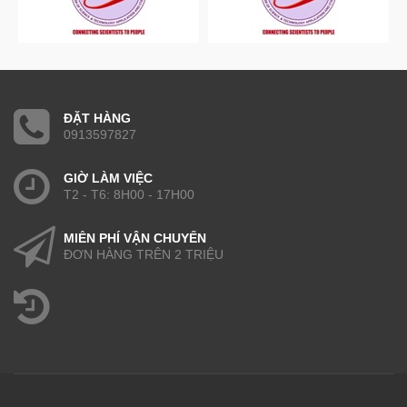
ĐẶT HÀNG
0913597827
GIỜ LÀM VIỆC
T2 - T6: 8H00 - 17H00
MIỄN PHÍ VẬN CHUYỂN
ĐƠN HÀNG TRÊN 2 TRIỆU