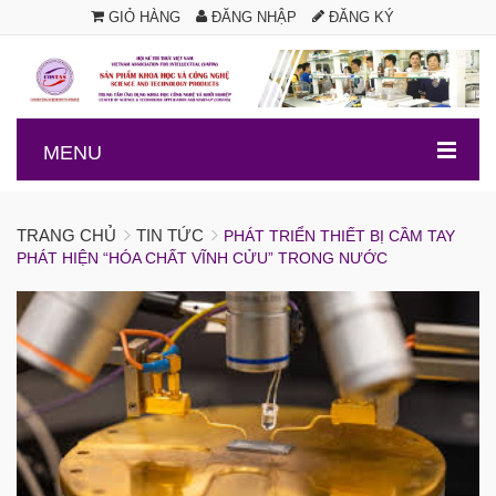
GIỎ HÀNG
ĐĂNG NHẬP
ĐĂNG KÝ
.
MENU
TRANG CHỦ
TIN TỨC
PHÁT TRIỂN THIẾT BỊ CẦM TAY
PHÁT HIỆN “HÓA CHẤT VĨNH CỬU” TRONG NƯỚC