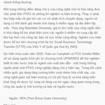
nhanh thông thường.
Một trong những điểm đáng chú ý của công nghệ mới là khả năng đưa
việc phát hiện PFAS từ phòng thí nghiệm ra hiện trường. Thay vì phải
thu thập mẫu rồi gửi tới các cơ sở phân tích chuyên dụng, người sử
dụng có thể đánh giá nhanh tình trạng ô nhiễm ngay tại địa điểm lấy
mẫu. Theo ông Bamidele Omotowa, giá trị lớn nhất của công nghệ nằm
ở khả năng hỗ trợ phát hiện sớm các nguồn ô nhiễm và cung cấp dữ
liệu kịp thời cho công tác bảo vệ sức khỏe cộng đồng. Nghiên cứu hiện
được hỗ trợ bởi chương trình tài trợ Small Business Technology
Transfer (STTR) của Viện Y tế Quốc gia Hoa Kỳ (NIH).
Dự kiến mùa xuân năm 2026, Giáo sư Campbell và PGS Sondra Miller
sẽ sử dụng nguồn kinh phí từ chương trình UPWARDS để thử nghiệm
thiết bị trên nước thải từ ngành sản xuất bán dẫn - một trong những
nguồn phát sinh PFAS công nghiệp đáng chú ý hiện nay. Trong bối cảnh
nhiều quốc gia đang tăng cường kiểm soát nhóm hóa chất này, các
công nghệ giám sát hiện trường có chi phí hợp lý và khả năng triển
khai rộng rãi được kỳ vọng sẽ đóng vai trò ngày càng quan trọng trong
công tác quản lý môi trường và bảo vệ nguồn nước.
Nguồn: NPA (Theo Boise State University)