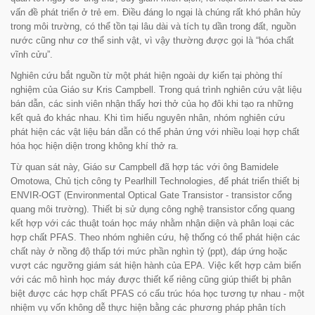
vấn đề phát triển ở trẻ em. Điều đáng lo ngại là chúng rất khó phân hủy
trong môi trường, có thể tồn tại lâu dài và tích tụ dần trong đất, nguồn
nước cũng như cơ thể sinh vật, vì vậy thường được gọi là “hóa chất
vĩnh cửu”.
Nghiên cứu bắt nguồn từ một phát hiện ngoài dự kiến tại phòng thí
nghiệm của Giáo sư Kris Campbell. Trong quá trình nghiên cứu vật liệu
bán dẫn, các sinh viên nhận thấy hơi thở của họ đôi khi tạo ra những
kết quả đo khác nhau. Khi tìm hiểu nguyên nhân, nhóm nghiên cứu
phát hiện các vật liệu bán dẫn có thể phản ứng với nhiều loại hợp chất
hóa học hiện diện trong không khí thở ra.
Từ quan sát này, Giáo sư Campbell đã hợp tác với ông Bamidele
Omotowa, Chủ tịch công ty Pearlhill Technologies, để phát triển thiết bị
ENVIR-OGT (Environmental Optical Gate Transistor - transistor cổng
quang môi trường). Thiết bị sử dụng công nghệ transistor cổng quang
kết hợp với các thuật toán học máy nhằm nhận diện và phân loại các
hợp chất PFAS. Theo nhóm nghiên cứu, hệ thống có thể phát hiện các
chất này ở nồng độ thấp tới mức phần nghìn tỷ (ppt), đáp ứng hoặc
vượt các ngưỡng giám sát hiện hành của EPA. Việc kết hợp cảm biến
với các mô hình học máy được thiết kế riêng cũng giúp thiết bị phân
biệt được các hợp chất PFAS có cấu trúc hóa học tương tự nhau - một
nhiệm vụ vốn không dễ thực hiện bằng các phương pháp phân tích