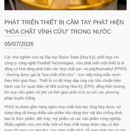
PHÁT TRIỂN THIẾT BỊ CẦM TAY PHÁT HIỆN
“HÓA CHẤT VĨNH CỬU” TRONG NƯỚC
05/07/2026
Các nhà nghiên cứu tại Đại học Boise State (Hoa Kỳ), phối hợp với
công ty công nghệ Pearlhill Technologies, vừa phát triển một thiết bị di
động có khả năng phát hiện các hợp chất per- và polyfluoroalkyl (PFAS)
- thường được gọi là “hóa chất vĩnh cửu” - trực tiếp trong mẫu nước
theo thời gian thực. Thiết bị có độ nhạy đáp ứng các tiêu chuẩn hiện
hành của Cơ quan Bảo vệ Môi trường Hoa Kỳ (EPA), đồng thời hướng
tới mục tiêu giảm chi phí và thời gian phân tích so với các phương
pháp truyền thống.
PFAS là nhóm gồm hàng nghìn hợp chất hóa học tổng hợp được sử
dụng rộng rãi trong nhiều sản phẩm tiêu dùng như vật liệu chống dính,
bao bì thực phẩm, dệt may, mỹ phẩm và các sản phẩm công nghiệp.
Nhiều nghiên cứu cho thấy một số hợp chất trong nhóm này có liên
quan tới nguy cơ ung thư, suy giảm miễn dịch, rối loạn sinh sản và các