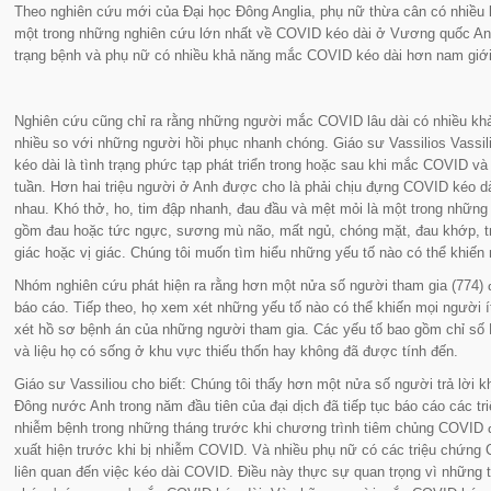
Theo nghiên cứu mới của Đại học Đông Anglia, phụ nữ thừa cân có nhiều 
một trong những nghiên cứu lớn nhất về COVID kéo dài ở Vương quốc Anh.
trạng bệnh và phụ nữ có nhiều khả năng mắc COVID kéo dài hơn nam giới
Nghiên cứu cũng chỉ ra rằng những người mắc COVID lâu dài có nhiều k
nhiều so với những người hồi phục nhanh chóng. Giáo sư Vassilios Vassi
kéo dài là tình trạng phức tạp phát triển trong hoặc sau khi mắc COVID và
tuần. Hơn hai triệu người ở Anh được cho là phải chịu đựng COVID kéo 
nhau. Khó thở, ho, tim đập nhanh, đau đầu và mệt mỏi là một trong những 
gồm đau hoặc tức ngực, sương mù não, mất ngủ, chóng mặt, đau khớp, trầ
giác hoặc vị giác. Chúng tôi muốn tìm hiểu những yếu tố nào có thể khiến
Nhóm nghiên cứu phát hiện ra rằng hơn một nửa số người tham gia (774) đa
báo cáo. Tiếp theo, họ xem xét những yếu tố nào có thể khiến mọi người 
xét hồ sơ bệnh án của những người tham gia. Các yếu tố bao gồm chỉ số B
và liệu họ có sống ở khu vực thiếu thốn hay không đã được tính đến.
Giáo sư Vassiliou cho biết: Chúng tôi thấy hơn một nửa số người trả lời
Đông nước Anh trong năm đầu tiên của đại dịch đã tiếp tục báo cáo các t
nhiễm bệnh trong những tháng trước khi chương trình tiêm chủng COVID đ
xuất hiện trước khi bị nhiễm COVID. Và nhiều phụ nữ có các triệu chứng
liên quan đến việc kéo dài COVID. Điều này thực sự quan trọng vì những 