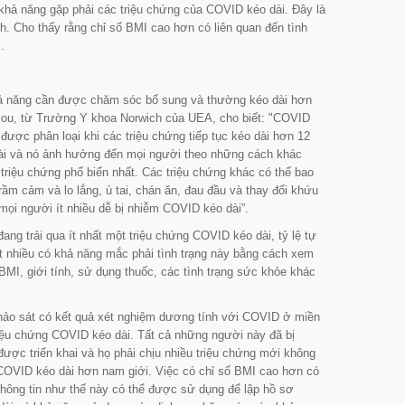
khả năng gặp phải các triệu chứng của COVID kéo dài. Đây là
 Cho thấy rằng chỉ số BMI cao hơn có liên quan đến tình
.
hả năng cần được chăm sóc bổ sung và thường kéo dài hơn
liou, từ Trường Y khoa Norwich của UEA, cho biết:
"COVID
 được phân loại khi các triệu chứng tiếp tục kéo dài hơn 12
dài và nó ảnh hưởng đến mọi người theo những cách khác
triệu chứng phổ biến nhất. Các triệu chứng khác có thể bao
m cảm và lo lắng, ù tai, chán ăn, đau đầu và thay đổi khứu
 mọi người ít nhiều dễ bị nhiễm COVID kéo dài”.
ng trải qua ít nhất một triệu chứng COVID kéo dài, tỷ lệ tự
ít nhiều có khả năng mắc phải tình trạng này bằng cách xem
MI, giới tính, sử dụng thuốc, các tình trạng sức khỏe khác
 khảo sát có kết quả xét nghiệm dương tính với COVID ở miền
riệu chứng COVID kéo dài. Tất cả những người này đã bị
ược triển khai và họ phải chịu nhiều triệu chứng mới không
 COVID kéo dài hơn nam giới. Việc có chỉ số BMI cao hơn có
thông tin như thế này có thể được sử dụng để lập hồ sơ