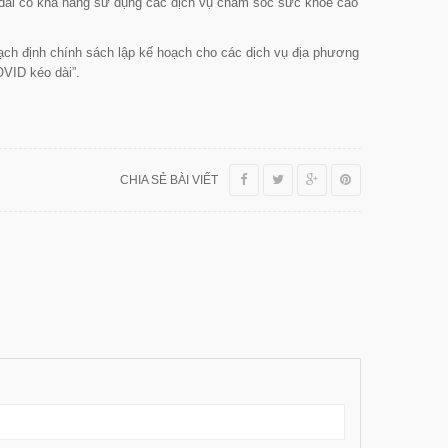
ài có khả năng sử dụng các dịch vụ chăm sóc sức khỏe cao
ạch định chính sách lập kế hoạch cho các dịch vụ địa phương
OVID kéo dài”.
CHIA SẺ BÀI VIẾT