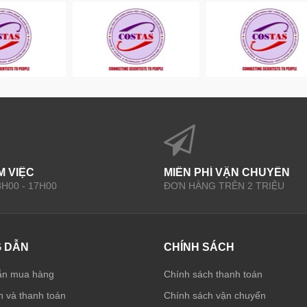
M VIỆC
MIỄN PHÍ VẬN CHUYỂN
 8H00 - 17H00
ĐƠN HÀNG TRÊN 2 TRIỆU
 DẪN
CHÍNH SÁCH
ẫn mua hàng
Chính sách thanh toán
 và thanh toán
Chính sách vận chuyển