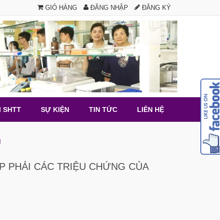
GIỎ HÀNG
ĐĂNG NHẬP
ĐĂNG KÝ
I SHTT
SỰ KIỆN
TIN TỨC
LIÊN HỆ
I
P PHẢI CÁC TRIỆU CHỨNG CỦA