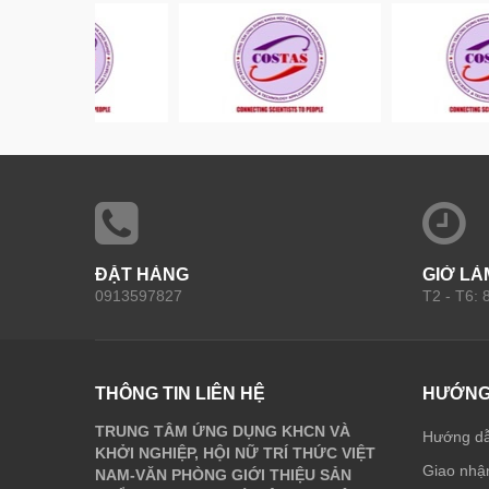
ĐẶT HÀNG
GIỜ LÀ
0913597827
T2 - T6:
THÔNG TIN LIÊN HỆ
HƯỚNG
TRUNG TÂM ỨNG DỤNG KHCN VÀ
Hướng d
KHỞI NGHIỆP, HỘI NỮ TRÍ THỨC VIỆT
Giao nhận
NAM-VĂN PHÒNG GIỚI THIỆU SẢN