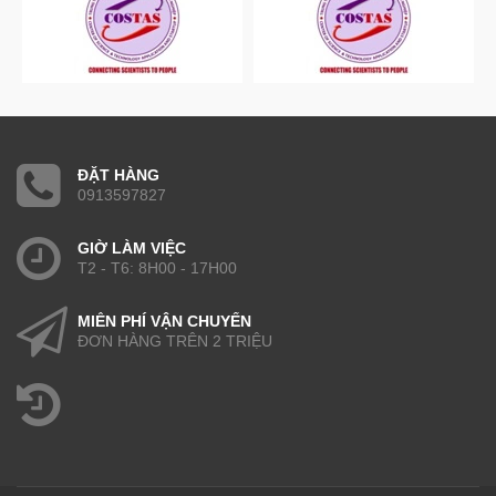
ĐẶT HÀNG
0913597827
GIỜ LÀM VIỆC
T2 - T6: 8H00 - 17H00
MIỄN PHÍ VẬN CHUYỂN
ĐƠN HÀNG TRÊN 2 TRIỆU