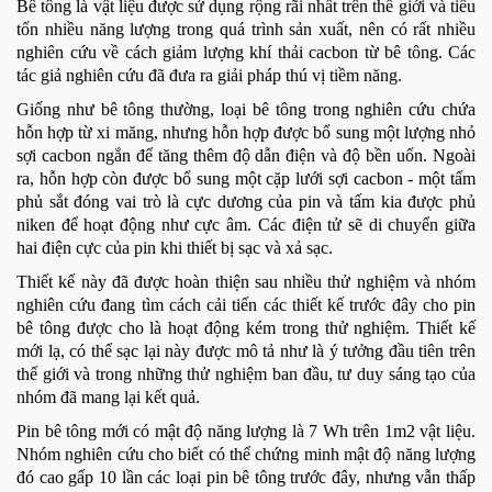
Bê tông là vật liệu được sử dụng rộng rãi nhất trên thế giới và tiêu
tốn nhiều năng lượng trong quá trình sản xuất, nên có rất nhiều
nghiên cứu về cách giảm lượng khí thải cacbon từ bê tông. Các
tác giả nghiên cứu đã đưa ra giải pháp thú vị tiềm năng.
Giống như bê tông thường, loại bê tông trong nghiên cứu chứa
hỗn hợp từ xi măng, nhưng hỗn hợp được bổ sung một lượng nhỏ
sợi cacbon ngắn để tăng thêm độ dẫn điện và độ bền uốn. Ngoài
ra, hỗn hợp còn được bổ sung một cặp lưới sợi cacbon - một tấm
phủ sắt đóng vai trò là cực dương của pin và tấm kia được phủ
niken để hoạt động như cực âm. Các điện tử sẽ di chuyển giữa
hai điện cực của pin khi thiết bị sạc và xả sạc.
Thiết kế này đã được hoàn thiện sau nhiều thử nghiệm và nhóm
nghiên cứu đang tìm cách cải tiến các thiết kế trước đây cho pin
bê tông được cho là hoạt động kém trong thử nghiệm. Thiết kế
mới lạ, có thể sạc lại này được mô tả như là ý tưởng đầu tiên trên
thế giới và trong những thử nghiệm ban đầu, tư duy sáng tạo của
nhóm đã mang lại kết quả.
Pin bê tông mới có mật độ năng lượng là 7 Wh trên 1m2 vật liệu.
Nhóm nghiên cứu cho biết có thể chứng minh mật độ năng lượng
đó cao gấp 10 lần các loại pin bê tông trước đây, nhưng vẫn thấp