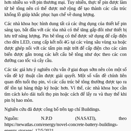
hơn nhiều so với pin thương mại. Tuy nhiên, thực tế pin được làm
từ bê tông nên có thể được mở rộng để tạo thành các cấu trúc
khổng lồ giúp khắc phục hạn chế về dung lượng.
Các nhà khoa học hình dung tất cả các ứng dụng của thiết kế pin
sáng tạo, bắt đầu với các tòa nhà có thể tăng gấp đôi như thiết bị
lưu trữ năng lượng. Pin bê tông có thể được sử dụng để cấp điện
cho đèn LED, cung cấp kết nối 4G tại các vùng sâu vùng xa hoặc
được ghép nối với các tấm pin mặt trời để cấp điện cho các cảm
biến được gắn trong các kết cấu bê tông như dọc theo các con
đường cao tốc và cây cầu.
Các tác giả lưu ý nghiên cứu vẫn ở giai đoạn sớm nên còn một số
vấn đề kỹ thuật cần được giải quyết. Một số vấn đề chính liên
quan đến tuổi thọ pin, vì các cấu trúc bê tông thường được tạo ra
để tồn tại hàng thập kỷ hoặc hơn. Vì thế, các nhà khoa học cần
tìm cách kéo dài tuổi thọ pin hoặc cách để lấy ra và thay thế khi
pin bị hao mòn.
Nghiên cứu đã được công bố trên tạp chí Buildings.
Nguồn: N.P.D (NASATI), theo
https://newatlas.com/energy/novel-concrete-battery-buildings-
energy-storage/, 17/5/2021