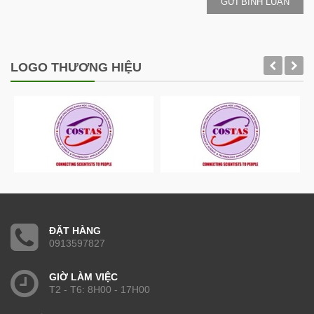
GỬI BÌNH LUẬN
LOGO THƯƠNG HIỆU
ĐẶT HÀNG
0913597827
GIỜ LÀM VIỆC
T2 - T6: 8H00 - 17H00