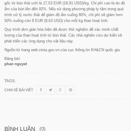
gốc từ bùn thải ướt là 17,53 EUR (18,91 USD)/kg. Chi phí cao là do độ
ẩm của bùn lên đến 92%. Nếu sử dụng phương pháp ly tâm trong quá
trình xử lý nước thải để giảm độ ẩm xuống 80%, chi phí sẽ giảm hơn
50% xuống còn 8 EUR (8,63 USD) cho mỗi kg than hoạt tính.
Quy trình đơn giản hóa hiện đã được thử nghiệm để xác minh chất
lượng của than hoạt tính từ bùn thải. Các nhà nghiên cứu dự kiến sẽ
phát triển các ứng dụng cho vật liệu này.
Nguồn:từ trang web:vista.gov.vn.của cục thông tin KH&CN quốc gia
Đăng bởi
phan nguyet
TAGS:
CHIA SẺ BÀI VIẾT
BÌNH LUẬN
(0)