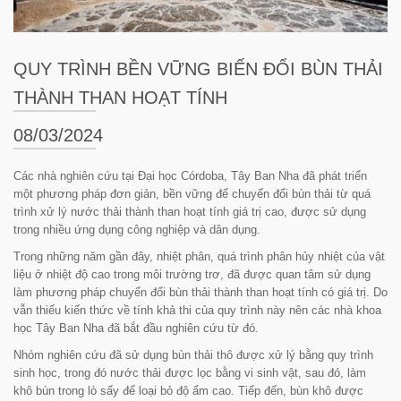
QUY TRÌNH BỀN VỮNG BIẾN ĐỔI BÙN THẢI
THÀNH THAN HOẠT TÍNH
08/03/2024
Các nhà nghiên cứu tại Đại học Córdoba, Tây Ban Nha đã phát triển
một phương pháp đơn giản, bền vững để chuyển đổi bùn thải từ quá
trình xử lý nước thải thành than hoạt tính giá trị cao, được sử dụng
trong nhiều ứng dụng công nghiệp và dân dụng.
Trong những năm gần đây, nhiệt phân, quá trình phân hủy nhiệt của vật
liệu ở nhiệt độ cao trong môi trường trơ, đã được quan tâm sử dụng
làm phương pháp chuyển đổi bùn thải thành than hoạt tính có giá trị. Do
vẫn thiếu kiến thức về tính khả thi của quy trình này nên các nhà khoa
học Tây Ban Nha đã bắt đầu nghiên cứu từ đó.
Nhóm nghiên cứu đã sử dụng bùn thải thô được xử lý bằng quy trình
sinh học, trong đó nước thải được lọc bằng vi sinh vật, sau đó, làm
khô bùn trong lò sấy để loại bỏ độ ẩm cao. Tiếp đến, bùn khô được