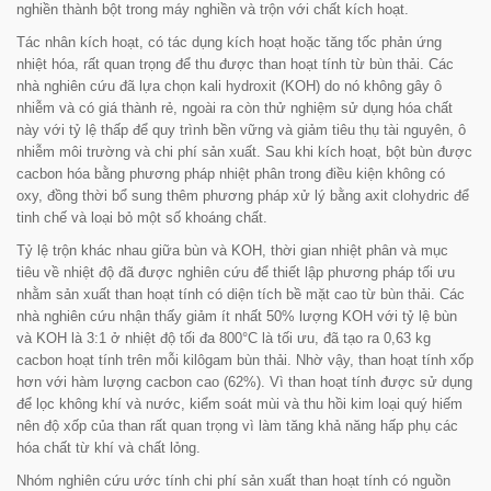
nghiền thành bột trong máy nghiền và trộn với chất kích hoạt.
Tác nhân kích hoạt, có tác dụng kích hoạt hoặc tăng tốc phản ứng
nhiệt hóa, rất quan trọng để thu được than hoạt tính từ bùn thải. Các
nhà nghiên cứu đã lựa chọn kali hydroxit (KOH) do nó không gây ô
nhiễm và có giá thành rẻ, ngoài ra còn thử nghiệm sử dụng hóa chất
này với tỷ lệ thấp để quy trình bền vững và giảm tiêu thụ tài nguyên, ô
nhiễm môi trường và chi phí sản xuất. Sau khi kích hoạt, bột bùn được
cacbon hóa bằng phương pháp nhiệt phân trong điều kiện không có
oxy, đồng thời bổ sung thêm phương pháp xử lý bằng axit clohydric để
tinh chế và loại bỏ một số khoáng chất.
Tỷ lệ trộn khác nhau giữa bùn và KOH, thời gian nhiệt phân và mục
tiêu về nhiệt độ đã được nghiên cứu để thiết lập phương pháp tối ưu
nhằm sản xuất than hoạt tính có diện tích bề mặt cao từ bùn thải. Các
nhà nghiên cứu nhận thấy giảm ít nhất 50% lượng KOH với tỷ lệ bùn
và KOH là 3:1 ở nhiệt độ tối đa 800°C là tối ưu, đã tạo ra 0,63 kg
cacbon hoạt tính trên mỗi kilôgam bùn thải. Nhờ vậy, than hoạt tính xốp
hơn với hàm lượng cacbon cao (62%). Vì than hoạt tính được sử dụng
để lọc không khí và nước, kiểm soát mùi và thu hồi kim loại quý hiếm
nên độ xốp của than rất quan trọng vì làm tăng khả năng hấp phụ các
hóa chất từ khí và chất lỏng.
Nhóm nghiên cứu ước tính chi phí sản xuất than hoạt tính có nguồn