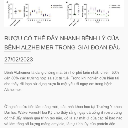
RƯỢU CÓ THỂ ĐẨY NHANH BỆNH LÝ CỦA
BỆNH ALZHEIMER TRONG GIAI ĐOẠN ĐẦU
27/02/2023
Bệnh Alzheimer là dạng chứng mất trí nhớ phổ biến nhất, chiếm 60%
đến 80% các trường hợp sa sút trí tuệ. Trong khi nghiên cứu hiện tại
cho thấy rối loạn sử dụng rượu là một yếu tố nguy cơ trong bệnh
Alzheimer.
Ở nghiên cứu tiền lâm sàng mới, các nhà khoa học tại Trường Y khoa
Đại học Wake Forest-Hoa Kỳ cho thấy rằng ngay cả uống ít rượu cũng
có thể đẩy nhanh quá trình teo não, đó là sự mất đi của các tế bào não
và làm tăng số lượng mảng amyloid, là sự tích lũy của protein độc