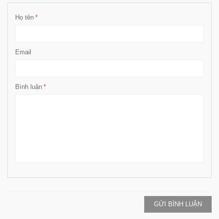
Họ tên
*
Email
Bình luận
*
GỬI BÌNH LUẬN