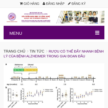
GIỎ HÀNG
ĐĂNG NHẬP
ĐĂNG KÝ
.
MENU
TRANG CHỦ
TIN TỨC
RƯỢU CÓ THỂ ĐẨY NHANH BỆNH
LÝ CỦA BỆNH ALZHEIMER TRONG GIAI ĐOẠN ĐẦU