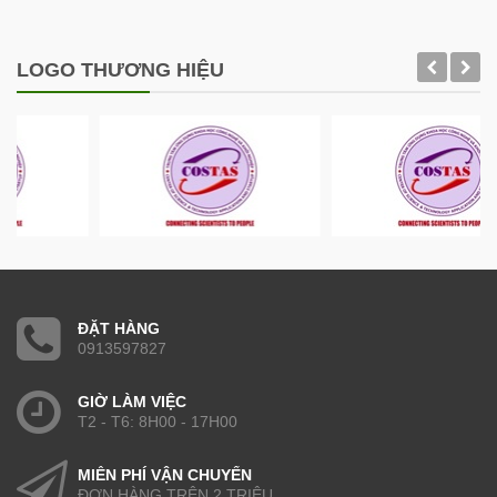
LOGO THƯƠNG HIỆU
ĐẶT HÀNG
0913597827
GIỜ LÀM VIỆC
T2 - T6: 8H00 - 17H00
MIỄN PHÍ VẬN CHUYỂN
ĐƠN HÀNG TRÊN 2 TRIỆU