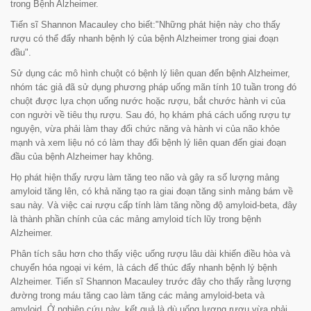
trong Bệnh Alzheimer.
Tiến sĩ Shannon Macauley cho biết:
"Những phát hiện này cho thấy
rượu có thể đẩy nhanh bệnh lý của bệnh Alzheimer trong giai đoạn
đầu".
Sử dụng các mô hình chuột có bệnh lý liên quan đến bệnh Alzheimer,
nhóm tác giả đã sử dụng phương pháp uống mãn tính 10 tuần trong đó
chuột được lựa chọn uống nước hoặc rượu, bắt chước hành vi của
con người về tiêu thụ rượu. Sau đó, họ khám phá cách uống rượu tự
nguyện, vừa phải làm thay đổi chức năng và hành vi của não khỏe
mạnh và xem liệu nó có làm thay đổi bệnh lý liên quan đến giai đoạn
đầu của bệnh Alzheimer hay không.
Họ phát hiện thấy rượu làm tăng teo não và gây ra số lượng mảng
amyloid tăng lên, có khả năng tạo ra giai đoạn tăng sinh mảng bám về
sau này. Và việc cai rượu cấp tính làm tăng nồng độ amyloid-beta, đây
là thành phần chính của các mảng amyloid tích lũy trong bệnh
Alzheimer.
Phân tích sâu hơn cho thấy việc uống rượu lâu dài khiến điều hòa và
chuyển hóa ngoại vi kém, là cách để thúc đẩy nhanh bệnh lý bệnh
Alzheimer. Tiến sĩ Shannon Macauley trước đây cho thấy rằng lượng
đường trong máu tăng cao làm tăng các mảng amyloid-beta và
amyloid. Ở nghiên cứu này, kết quả là dù uống lượng rượu vừa phải