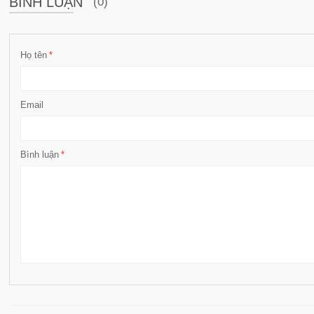
BÌNH LUẬN
(0)
Họ tên
*
Email
Bình luận
*