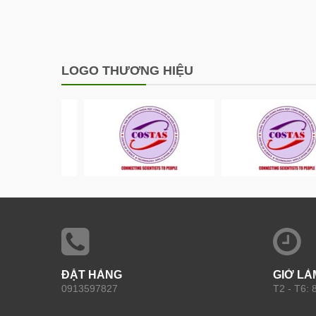
LOGO THƯƠNG HIỆU
ĐẶT HÀNG
GIỜ LÀ
0913597827
T2 - T6: