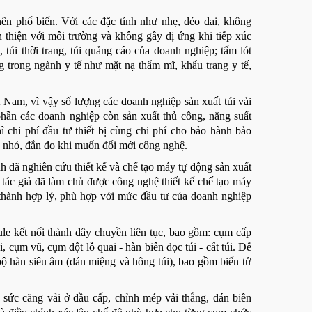
ên phổ biến. Với các đặc tính như nhẹ, dẻo dai, không
n thiện với môi trường và không gây dị ứng khi tiếp xúc
 túi thời trang, túi quảng cáo của doanh nghiệp; tấm lót
 trong ngành y tế như mặt nạ thẩm mĩ, khẩu trang y tế,
t Nam, vì vậy số lượng các doanh nghiệp sản xuất túi vải
phần các doanh nghiệp còn sản xuất thủ công, năng suất
 chi phí đầu tư thiết bị cùng chi phí cho bảo hành bảo
à nhỏ, đắn đo khi muốn đổi mới công nghệ.
đã nghiên cứu thiết kế và chế tạo máy tự động sản xuất
tác giả đã làm chủ được công nghệ thiết kế chế tạo máy
 thành hợp lý, phù hợp với mức đầu tư của doanh nghiệp
ule kết nối thành dây chuyền liên tục, bao gồm: cụm cấp
, cụm vũ, cụm đột lỗ quai - hàn biên dọc túi - cắt túi. Để
bộ hàn siêu âm (dán miệng và hông túi), bao gồm biến tử
 sức căng vải ở đầu cấp, chỉnh mép vải thẳng, dán biên