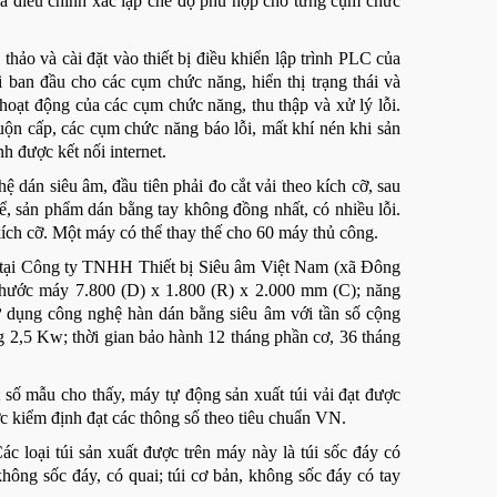
t và điều chỉnh xác lập chế độ phù hợp cho từng cụm chức
ảo và cài đặt vào thiết bị điều khiển lập trình PLC của
 ban đầu cho các cụm chức năng, hiển thị trạng thái và
hoạt động của các cụm chức năng, thu thập và xử lý lỗi.
ộn cấp, các cụm chức năng báo lỗi, mất khí nén khi sản
h được kết nối internet.
 dán siêu âm, đầu tiên phải đo cắt vải theo kích cỡ, sau
kể, sản phẩm dán bằng tay không đồng nhất, có nhiều lỗi.
kích cỡ. Một máy có thể thay thế cho 60 máy thủ công.
t tại Công ty TNHH Thiết bị Siêu âm Việt Nam (xã Đông
hước máy 7.800 (D) x 1.800 (R) x 2.000 mm (C); năng
sử dụng công nghệ hàn dán bằng siêu âm với tần số cộng
 2,5 Kw; thời gian bảo hành 12 tháng phần cơ, 36 tháng
số mẫu cho thấy, máy tự động sản xuất túi vải đạt được
c kiểm định đạt các thông số theo tiêu chuẩn VN.
c loại túi sản xuất được trên máy này là túi sốc đáy có
không sốc đáy, có quai; túi cơ bản, không sốc đáy có tay