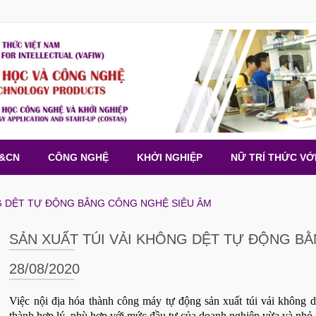
H&CN
CÔNG NGHỆ
KHỞI NGHIỆP
NỮ TRÍ THỨC VỚ
NG DỆT TỰ ĐỘNG BẰNG CÔNG NGHỆ SIÊU ÂM
SẢN XUẤT TÚI VẢI KHÔNG DỆT TỰ ĐỘNG B
28/08/2020
Việc nội địa hóa thành công máy tự động sản xuất túi vải không d
thành hợp lý, phù hợp với mức đầu tư của doanh nghiệp vừa và nhỏ.