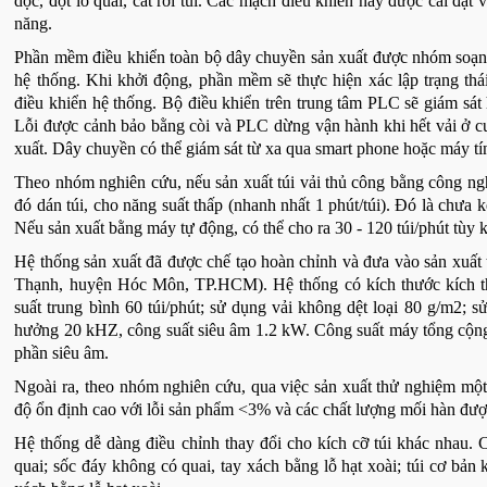
dọc, đột lỗ quai, cắt rời túi. Các mạch điều khiển này được cài đặ
năng.
Phần mềm điều khiển toàn bộ dây chuyền sản xuất được nhóm soạn th
hệ thống. Khi khởi động, phần mềm sẽ thực hiện xác lập trạng thái
điều khiển hệ thống. Bộ điều khiển trên trung tâm PLC sẽ giám sát 
Lỗi được cảnh bảo bằng còi và PLC dừng vận hành khi hết vải ở cu
xuất. Dây chuyền có thể giám sát từ xa qua smart phone hoặc máy tín
Theo nhóm nghiên cứu, nếu sản xuất túi vải thủ công bằng công nghệ
đó dán túi, cho năng suất thấp (nhanh nhất 1 phút/túi). Đó là chưa 
Nếu sản xuất bằng máy tự động, có thể cho ra 30 - 120 túi/phút tùy 
Hệ thống sản xuất đã được chế tạo hoàn chỉnh và đưa vào sản xuấ
Thạnh, huyện Hóc Môn, TP.HCM). Hệ thống có kích thước kích t
suất trung bình 60 túi/phút; sử dụng vải không dệt loại 80 g/m2; 
hưởng 20 kHZ, công suất siêu âm 1.2 kW. Công suất máy tổng cộng
phần siêu âm.
Ngoài ra, theo nhóm nghiên cứu, qua việc sản xuất thử nghiệm một 
độ ổn định cao với lỗi sản phẩm <3% và các chất lượng mối hàn đượ
Hệ thống dễ dàng điều chỉnh thay đổi cho kích cỡ túi khác nhau. Cá
quai; sốc đáy không có quai, tay xách bằng lỗ hạt xoài; túi cơ bản 