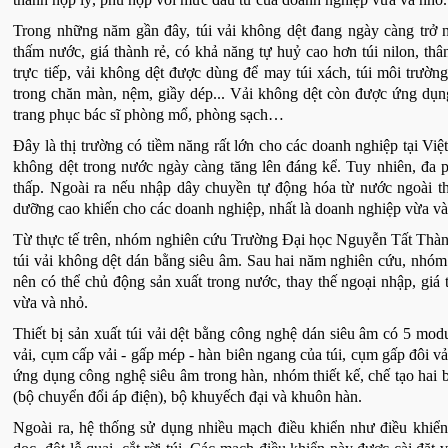
Trong những năm gần đây, túi vải không dệt đang ngày càng trở n
thấm nước, giá thành rẻ, có khả năng tự huỷ cao hơn túi nilon, thâ
trực tiếp, vải không dệt được dùng để may túi xách, túi môi trường,
trong chăn màn, nệm, giầy dép... Vải không dệt còn được ứng dụng
trang phục bác sĩ phòng mổ, phòng sạch…
Đây là thị trường có tiềm năng rất lớn cho các doanh nghiệp tại Việ
không dệt trong nước ngày càng tăng lên đáng kể. Tuy nhiên, đa 
thấp. Ngoài ra nếu nhập dây chuyền tự động hóa từ nước ngoài thì
dưỡng cao khiến cho các doanh nghiệp, nhất là doanh nghiệp vừa v
Từ thực tế trên, nhóm nghiên cứu Trường Đại học Nguyễn Tất Thành 
túi vải không dệt dán bằng siêu âm. Sau hai năm nghiên cứu, nhóm 
nên có thể chủ động sản xuất trong nước, thay thế ngoại nhập, giá
vừa và nhỏ.
Thiết bị sản xuất túi vải dệt bằng công nghệ dán siêu âm có 5 mod
vải, cụm cấp vải - gấp mép - hàn biên ngang của túi, cụm gấp đôi vải
ứng dụng công nghệ siêu âm trong hàn, nhóm thiết kế, chế tạo hai 
(bộ chuyển đổi áp điện), bộ khuyếch đại và khuôn hàn.
Ngoài ra, hệ thống sử dụng nhiều mạch điều khiển như điều khiển