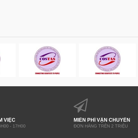
M VIỆC
MIỄN PHÍ VẬN CHUYỂN
 8H00 - 17H00
ĐƠN HÀNG TRÊN 2 TRIỆU