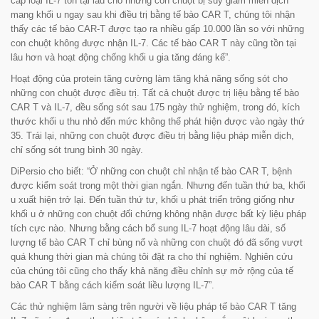
cấp loại IL-7 tồn tại lâu cho những con chuột bị suy giảm miễn dịch
mang khối u ngay sau khi điều trị bằng tế bào CAR T, chúng tôi nhận
thấy các tế bào CAR-T được tạo ra nhiều gấp 10.000 lần so với những
con chuột không được nhận IL-7. Các tế bào CAR T này cũng tồn tại
lâu hơn và hoạt động chống khối u gia tăng đáng kể
”.
Hoạt động của protein tăng cường làm tăng khả năng sống sót cho
những con chuột được điều trị. Tất cả chuột được trị liệu bằng tế bào
CAR T và IL-7, đều sống sót sau 175 ngày thử nghiệm, trong đó, kích
thước khối u thu nhỏ đến mức không thể phát hiện được vào ngày thứ
35. Trái lại, những con chuột được điều trị bằng liệu pháp miễn dịch,
chỉ sống sót trung bình 30 ngày.
DiPersio cho biết: “
Ở những con chuột chỉ nhận tế bào CAR T, bệnh
được kiểm soát trong một thời gian ngắn. Nhưng đến tuần thứ ba, khối
u xuất hiện trở lại. Đến tuần thứ tư, khối u phát triển trông giống như
khối u ở những con chuột đối chứng không nhận được bất kỳ liệu pháp
tích cực nào. Nhưng bằng cách bổ sung IL-7 hoạt động lâu dài, số
lượng tế bào CAR T chỉ bùng nổ và những con chuột đó đã sống vượt
quá khung thời gian mà chúng tôi đặt ra cho thí nghiệm. Nghiên cứu
của chúng tôi cũng cho thấy khả năng điều chỉnh sự mở rộng của tế
bào CAR T bằng cách kiểm soát liều lượng IL-7
”.
Các thử nghiệm lâm sàng trên người về liệu pháp tế bào CAR T tăng