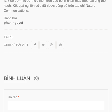
IL-7 sẽ sớm được thực hiện trên các bệnh nhân mắc một loại ung thư
hạch. Kết quả nghiên cứu đã được công bố trên tạp chí
Nature
Communications.
Đăng bởi
phan nguyet
TAGS:
CHIA SẺ BÀI VIẾT
BÌNH LUẬN
(0)
Họ tên
*