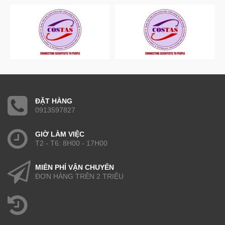
ĐẶT HÀNG
0913597827
GIỜ LÀM VIỆC
T2 - T6: 8H00 - 17H00
MIỄN PHÍ VẬN CHUYỂN
ĐƠN HÀNG TRÊN 2 TRIỆU