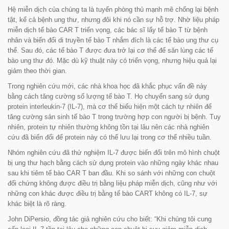
Hệ miễn dịch của chúng ta là tuyến phòng thủ mạnh mẽ chống lại bệnh
tật, kể cả bệnh ung thư, nhưng đôi khi nó cần sự hỗ trợ. Nhờ liệu pháp
miễn dịch tế bào CAR T triển vọng, các bác sĩ lấy tế bào T từ bệnh
nhân và biến đổi di truyền tế bào T nhắm đích là các tế bào ung thư cụ
thể. Sau đó, các tế bào T được đưa trở lại cơ thể để săn lùng các tế
bào ung thư đó. Mặc dù kỹ thuật này có triển vọng, nhưng hiệu quả lại
giảm theo thời gian.
Trong nghiên cứu mới, các nhà khoa học đã khắc phục vấn đề này
bằng cách tăng cường số lượng tế bào T. Họ chuyển sang sử dụng
protein interleukin-7 (IL-7), mà cơ thể biểu hiện một cách tự nhiên để
tăng cường sản sinh tế bào T trong trường hợp con người bị bệnh. Tuy
nhiên, protein tự nhiên thường không tồn tại lâu nên các nhà nghiên
cứu đã biến đổi để protein này có thể lưu lại trong cơ thể nhiều tuần.
Nhóm nghiên cứu đã thử nghiệm IL-7 được biến đổi trên mô hình chuột
bị ung thư hạch bằng cách sử dụng protein vào những ngày khác nhau
sau khi tiêm tế bào CAR T ban đầu. Khi so sánh với những con chuột
đối chứng không được điều trị bằng liệu pháp miễn dịch, cũng như với
những con khác được điều trị bằng tế bào CART không có IL-7, sự
khác biệt là rõ ràng.
John DiPersio, đồng tác giả nghiên cứu cho biết: “
Khi chúng tôi cung