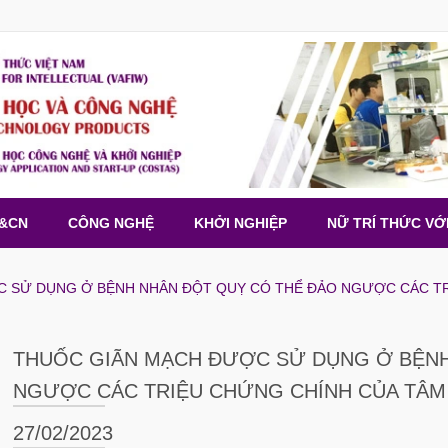
H&CN
CÔNG NGHỆ
KHỞI NGHIỆP
NỮ TRÍ THỨC VỚ
 SỬ DỤNG Ở BỆNH NHÂN ĐỘT QUỴ CÓ THỂ ĐẢO NGƯỢC CÁC TRI
THUỐC GIÃN MẠCH ĐƯỢC SỬ DỤNG Ở BỆNH
NGƯỢC CÁC TRIỆU CHỨNG CHÍNH CỦA TÂM 
27/02/2023