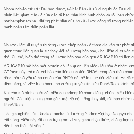
Nhóm nghiên cứu từ Đại học Nagoya-Nhật Bản đã sử dụng thuốc Fasudil để
phân liệt: giảm mật độ của các tế bào thần kinh hình chóp và rối loạn chức
methamphetamine. Những phát hiện của họ đã được công bố trong nghiên c
bệnh nhân tâm thần phân liệt.
Nhược điểm di truyền thường được chấp nhận để tham gia vào sự phát triể
quan trọng liên quan là sự thay đổi số lượng bản sao, đặc điểm di truyền
thể. Cụ thể, biến thể trong số lượng bản sao của gen ARHGAP10 có liên qu
ARHGAP10 mã hóa một protein có liên quan đến việc điều hòa ở nhóm en
GTPase này, có một vài báo cáo liên quan đến RHOA trong tâm thần phân li
rằng một số yếu tố hạ nguồn của RHOA có thể là mục tiêu điều trị. Họ đã x
tiềm năng, vì việc kích hoạt con đường truyền tín hiệu RhoA/Rock kích thí
Khi cho mô hình chuột đột biến gen arhgap10 nhân giống, chúng biểu hiện
người. Các triệu chứng bao gồm mật độ cột sống thay đổi, rối loạn chức 
RhoA/Rock.
Tác giả nghiên cứu Rinako Tanaka từ Trường Y khoa Đại học Nagoya cho 
cột sống. Điều này rất quan trọng bởi vì suy giảm nhận thức, chẳng hạn nh
đến hình thái cột sống”.