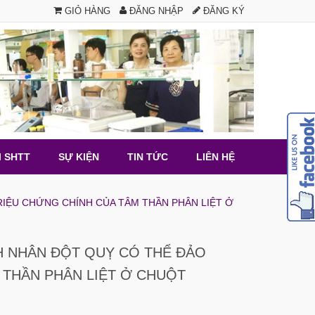
GIỎ HÀNG
ĐĂNG NHẬP
ĐĂNG KÝ
I SHTT
SỰ KIỆN
TIN TỨC
LIÊN HỆ
ỆU CHỨNG CHÍNH CỦA TÂM THẦN PHÂN LIỆT Ở
 NHÂN ĐỘT QUỴ CÓ THỂ ĐẢO
THẦN PHÂN LIỆT Ở CHUỘT