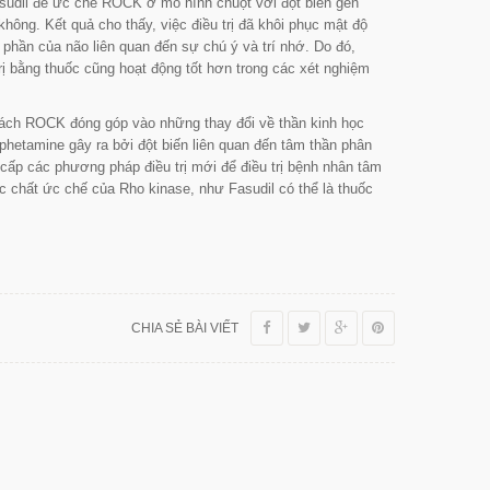
asudil để ức chế ROCK ở mô hình chuột với đột biến gen
không. Kết quả cho thấy, việc điều trị đã khôi phục mật độ
t phần của não liên quan đến sự chú ý và trí nhớ. Do đó,
 bằng thuốc cũng hoạt động tốt hơn trong các xét nghiệm
 cách ROCK đóng góp vào những thay đổi về thần kinh học
phetamine gây ra bởi đột biến liên quan đến tâm thần phân
cấp các phương pháp điều trị mới để điều trị bệnh nhân tâm
chất ức chế của Rho kinase, như Fasudil có thể là thuốc
CHIA SẺ BÀI VIẾT