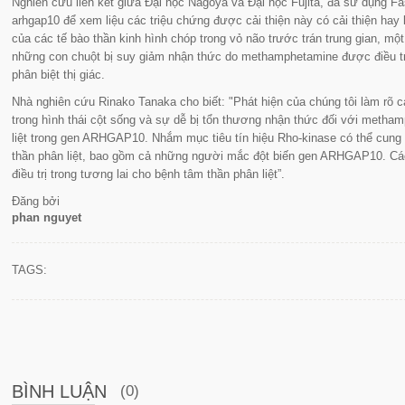
Nghiên cứu liên kết giữa Đại học Nagoya và Đại học Fujita, đã sử dụng F
arhgap10 để xem liệu các triệu chứng được cải thiện này có cải thiện hay 
của các tế bào thần kinh hình chóp trong vỏ não trước trán trung gian, mộ
những con chuột bị suy giảm nhận thức do methamphetamine được điều trị
phân biệt thị giác.
Nhà nghiên cứu Rinako Tanaka cho biết:
"Phát hiện của chúng tôi làm rõ
trong hình thái cột sống và sự dễ bị tổn thương nhận thức đối với metham
liệt trong gen ARHGAP10. Nhắm mục tiêu tín hiệu Rho-kinase có thể cung 
thần phân liệt, bao gồm cả những người mắc đột biến gen ARHGAP10. Các 
điều trị trong tương lai cho bệnh tâm thần phân liệt”.
Đăng bởi
phan nguyet
TAGS:
BÌNH LUẬN
(0)