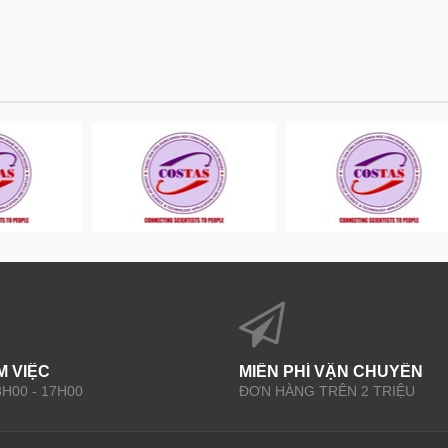
M VIỆC
MIỄN PHÍ VẬN CHUYỂN
 8H00 - 17H00
ĐƠN HÀNG TRÊN 2 TRIỆU