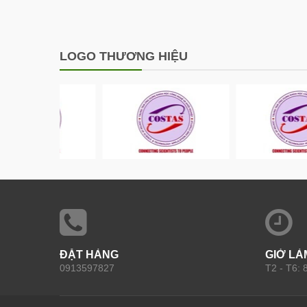
LOGO THƯƠNG HIỆU
ĐẶT HÀNG
GIỜ LÀ
0913597827
T2 - T6: