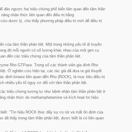
 đảo ngược hai triệu chứng phổ biến liên quan đến tâm thần
 năng nhận thức liên quan đến điều trị bằng
ứu dược lý, cho thấy phương pháp điều trị mới để điều trị
n của tâm thần phân liệt. Một trong những yếu tố di truyền
 trong đó mỗi người có số lượng khác nhau của một gen cụ
an đến các triệu chứng của tâm thần phân liệt.
zyme Rho GTPase. Trong số các thành viên gia đình Rho
ệt. Ở nghiên cứu hiện tại, các tác giả đã đưa ra giả thuyết
ác định kinase liên quan đến Rho (ROCK), là mục tiêu điều trị
ch nhiều yếu tố nguy cơ đối với tâm thần phân liệt.
 các triệu chứng tương tự như bệnh nhân tâm thần phân liệt ở
năng nhận thức do methamphetamine và kích hoạt tín hiệu
biết:
"Tín hiệu ROCK thúc đẩy sự co rút và mất ổn định của
ư đã thấy trong tâm thần phân liệt, được biết là có liên quan