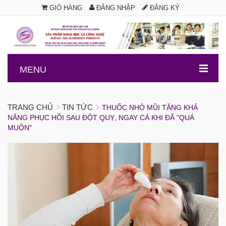
GIỎ HÀNG
ĐĂNG NHẬP
ĐĂNG KÝ
.
MENU
TRANG CHỦ
TIN TỨC
THUỐC NHỎ MŨI TĂNG KHẢ
NĂNG PHỤC HỒI SAU ĐỘT QUỴ, NGAY CẢ KHI ĐÃ "QUÁ
MUỘN"