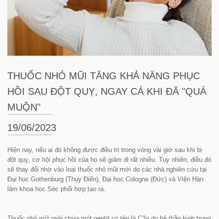
THUỐC NHỎ MŨI TĂNG KHẢ NĂNG PHỤC
HỒI SAU ĐỘT QUỴ, NGAY CẢ KHI ĐÃ "QUÁ
MUỘN"
19/06/2023
Hiện nay, nếu ai đó không được điều trị trong vòng vài giờ sau khi bị
đột quỵ, cơ hội phục hồi của họ sẽ giảm đi rất nhiều. Tuy nhiên, điều đó
sẽ thay đổi nhờ vào loại thuốc nhỏ mũi mới do các nhà nghiên cứu tại
Đại học Gothenburg (Thụy Điển), Đại học Cologne (Đức) và Viện Hàn
lâm khoa học Séc phối hợp tạo ra.
Thuốc nhỏ mũi mới chứa một peptit có tên là C3a do hệ thần kinh trung