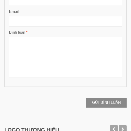
Email
Bình luận
*
GỬI BÌNH LUẬN
LOGO THƯƠNG HIỆU