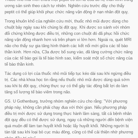
ương sản sinh theo cách tự nhiên. Nghiên cứu trước đây cho thấy
peptit có thể giúp khôi phục chức năng vận động ở nạn nhân đột quỵ.
Trong khuôn khổ của nghiên cứu mới, thuốc nhỏ mũi được dùng cho
chuột bảy ngày sau khi chúng bị đột quỵ. Khi được so sánh với nhóm
đối chứng không được điều trị, những con chuột đó đã phục hồi chức
năng vận động nhanh hơn và trên phạm vi lớn hơn. Ngoài ra, quét MRI
não cho thấy sự gia tăng hình thành các kết nối mới giữa các tế bào
thần kinh. Hơn nữa, C3a được bổ sung vào, đã tăng cường chức năng
của các tế bào gọi là tế bào hình sao, kiểm soát một số chức năng của
tế bào thần kinh.
Tác dụng có lợi của thuốc nhỏ mũi tiếp tục kéo dài sau khi ngừng điều
trị. Các nhà khoa học tin rằng nếu thuốc nhỏ mũi được dùng quá sớm
sau khi bị đột quỵ, chúng thực sự có thể gây tác động bất lợi do làm
tăng số lượng tế bào viêm trong não.
GS. U Gothenburg, trưởng nhóm nghiên cứu cho rằng: "
Với phương
pháp này, không cần phải chạy đua với thời gian. Nếu phương pháp
điều trị mới được sử dụng trong thực hành lâm sàng, tất cả bệnh nhân
đột quỵ đều có thể được sử dụng, ngay cả những người đến bệnh viện
quá muộn để làm tan huyết khối hoặc lấy huyết khối. Những người bị
tàn tật sau khi loại bỏ cục máu đông, cũng có thể cải thiện nhờ phương