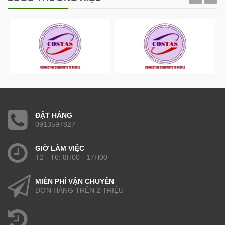
ĐẶT HÀNG
0913597827
GIỜ LÀM VIỆC
T2 - T6: 8H00 - 17H00
MIỄN PHÍ VẬN CHUYỂN
ĐƠN HÀNG TRÊN 2 TRIỆU