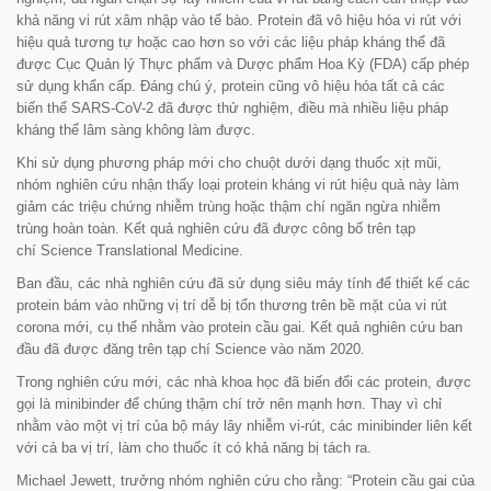
khả năng vi rút xâm nhập vào tế bào. Protein đã vô hiệu hóa vi rút với
hiệu quả tương tự hoặc cao hơn so với các liệu pháp kháng thể đã
được Cục Quản lý Thực phẩm và Dược phẩm Hoa Kỳ (FDA) cấp phép
sử dụng khẩn cấp. Đáng chú ý, protein cũng vô hiệu hóa tất cả các
biến thể SARS-CoV-2 đã được thử nghiệm, điều mà nhiều liệu pháp
kháng thể lâm sàng không làm được.
Khi sử dụng phương pháp mới cho chuột dưới dạng thuốc xịt mũi,
nhóm nghiên cứu nhận thấy loại protein kháng vi rút hiệu quả này làm
giảm các triệu chứng nhiễm trùng hoặc thậm chí ngăn ngừa nhiễm
trùng hoàn toàn. Kết quả nghiên cứu đã được công bố trên tạp
chí
Science Translational Medicine
.
Ban đầu, các nhà nghiên cứu đã sử dụng siêu máy tính để thiết kế các
protein bám vào những vị trí dễ bị tổn thương trên bề mặt của vi rút
corona mới, cụ thể nhằm vào protein cầu gai. Kết quả nghiên cứu ban
đầu đã được đăng trên tạp chí
Science
vào năm 2020.
Trong nghiên cứu mới, các nhà khoa học đã biến đổi các protein, được
gọi là minibinder để chúng thậm chí trở nên mạnh hơn. Thay vì chỉ
nhằm vào một vị trí của bộ máy lây nhiễm vi-rút, các minibinder liên kết
với cả ba vị trí, làm cho thuốc ít có khả năng bị tách ra.
Michael Jewett, trưởng nhóm nghiên cứu cho rằng: “
Protein cầu gai của