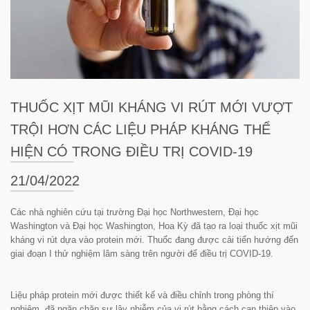
THUỐC XỊT MŨI KHÁNG VI RÚT MỚI VƯỢT
TRỘI HƠN CÁC LIỆU PHÁP KHÁNG THỂ
HIỆN CÓ TRONG ĐIỀU TRỊ COVID-19
21/04/2022
Các nhà nghiên cứu tại trường Đại học Northwestern, Đại học
Washington và Đại học Washington, Hoa Kỳ đã tạo ra loại thuốc xịt mũi
kháng vi rút dựa vào protein mới. Thuốc đang được cải tiến hướng đến
giai đoạn I thử nghiệm lâm sàng trên người để điều trị COVID-19.
Liệu pháp protein mới được thiết kế và điều chỉnh trong phòng thí
nghiệm, đã ngăn chặn sự lây nhiễm của vi rút bằng cách can thiệp vào