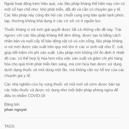
Ngoài hoạt động kém hiệu quả, các liệu pháp kháng thể hiện nay còn có
một số hạn chế như: khó phát triển, đắt đỏ và cần có chuyên gia y tế.
Các liệu pháp này cũng đòi hỏi các chuỗi cung ứng bảo quản lạnh phức
tạp, thường không khả dụng ở các cơ sở có ít nguồn lực.
Thuốc kháng vi rút mới giải quyết được tất cả những vấn đề này. Trái
ngược với các liệu pháp kháng thể đơn dòng, được tạo ra bằng cách
nhân bản và nuôi cấy tế bào động vật có vú còn sống, liệu pháp kháng
vi rút mới được sản xuất trên quy mô lớn ở các vi sinh vật như E. coli,
giúp tiết kiệm chi phí sản xuất. Liệu pháp mới không chỉ ổn định ở nhiệt
độ cao, có thể hợp lý hóa hơn nữa việc sản xuất và giảm chi phí hàng
hóa cho quá trình phát triển lâm sàng, mà còn hứa hẹn được sử dụng
dưới dạng thuốc xịt mũi dùng một lần, mà không cần sự hỗ trợ của các
chuyên gia y tế.
Các nhà nghiên cứu hy vọng thuốc xịt mũi mới sẽ sớm được bán tại
các hiệu thuốc và được sử dụng như một biện pháp phòng ngừa để
điều trị nhiễm COVID-19.
Đăng bởi
phan nguyet
TAGS: