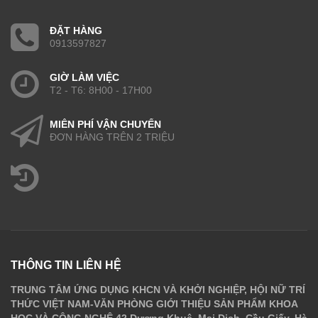
ĐẶT HÀNG
0913597827
GIỜ LÀM VIỆC
T2 - T6: 8H00 - 17H00
MIỄN PHÍ VẬN CHUYỂN
ĐƠN HÀNG TRÊN 2 TRIỆU
THÔNG TIN LIÊN HỆ
TRUNG TÂM ỨNG DỤNG KHCN VÀ KHỞI NGHIỆP, HỘI NỮ TRÍ
THỨC VIỆT NAM-VĂN PHÒNG GIỚI THIỆU SẢN PHẨM KHOA
HỌC VÀ CÔNG NGHỆ 42 Dương Khuê, Mai Dịch, Cầu Giấy, Hà