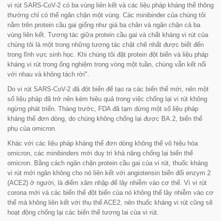
vi rút SARS-CoV-2 có ba vùng liên kết và các liệu pháp kháng thể thông
thường chỉ có thể ngăn chặn một vùng. Các minibinder của chúng tôi
nằm trên protein cầu gai giống như giá ba chân và ngăn chặn cả ba
vùng liên kết. Tương tác giữa protein cầu gai và chất kháng vi rút của
chúng tôi là một trong những tương tác chặt chẽ nhất được biết đến
trong lĩnh vực sinh học. Khi chúng tôi đặt protein đột biến và liệu pháp
kháng vi rút trong ống nghiệm trong vòng một tuần, chúng vẫn kết nối
với nhau và không tách rời
".
Do vi rút SARS-CoV-2 đã đột biến để tạo ra các biến thể mới, nên một
số liệu pháp đã trở nên kém hiệu quả trong việc chống lại vi rút không
ngừng phát triển. Tháng trước, FDA đã tạm dừng một số liệu pháp
kháng thể đơn dòng, do chúng không chống lại được BA.2, biến thể
phụ của omicron.
Khác với các liệu pháp kháng thể đơn dòng không thể vô hiệu hóa
omicron, các minibinders mới duy trì khả năng chống lại biến thể
omicron. Bằng cách ngăn chặn protein cầu gai của vi rút, thuốc kháng
vi rút mới ngăn không cho nó liên kết với angiotensin biến đổi enzym 2
(ACE2) ở người, là điểm xâm nhập để lây nhiễm vào cơ thể. Vì vi rút
corona mới và các biến thể đột biến của nó không thể lây nhiễm vào cơ
thể mà không liên kết với thụ thể ACE2, nên thuốc kháng vi rút cũng sẽ
hoạt động chống lại các biến thể tương lai của vi rút.