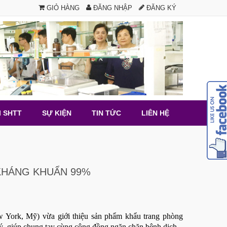
GIỎ HÀNG
ĐĂNG NHẬP
ĐĂNG KÝ
I SHTT
SỰ KIỆN
TIN TỨC
LIÊN HỆ
 KHÁNG KHUẨN 99%
w York, Mỹ) vừa giới thiệu sản phẩm khẩu trang phòng
ú ý, giúp chung tay cùng cộng đồng ngăn chặn bệnh dịch.