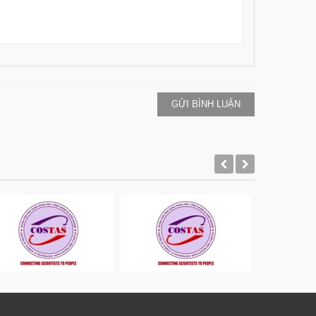
GỬI BÌNH LUẬN