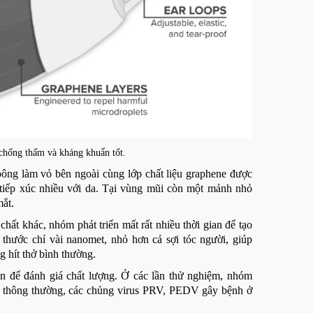
 chống thấm và kháng khuẩn tốt.
bông làm vỏ bên ngoài cùng lớp chất liệu graphene được
h tiếp xúc nhiều với da. Tại vùng mũi còn một mảnh nhỏ
mắt.
hất khác, nhóm phát triển mất rất nhiều thời gian để tạo
thước chỉ vài nanomet, nhỏ hơn cả sợi tóc người, giúp
 hít thở bình thường.
bản để đánh giá chất lượng. Ở các lần thử nghiệm, nhóm
m thông thường, các chủng virus PRV, PEDV gây bệnh ở