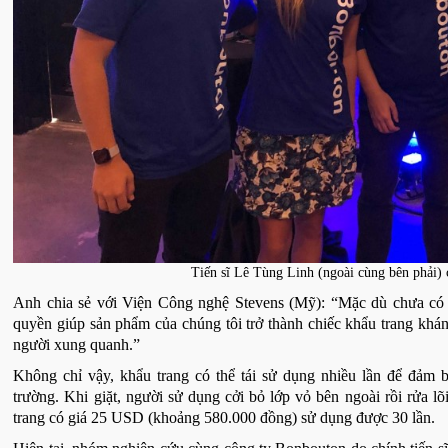
Tiến sĩ Lê Tùng Linh (ngoài cùng bên phải) 
Anh chia sẻ với Viện Công nghệ Stevens (Mỹ): “Mặc dù chưa có 
quyền giúp sản phẩm của chúng tôi trở thành chiếc khẩu trang khán
người xung quanh.”
Không chỉ vậy, khẩu trang có thể tái sử dụng nhiều lần để đảm 
trường. Khi giặt, người sử dụng cởi bỏ lớp vỏ bên ngoài rồi rửa 
trang có giá 25 USD (khoảng 580.000 đồng) sử dụng được 30 lần.