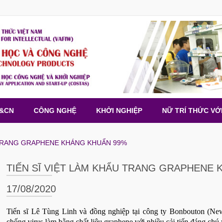
H&CN
CÔNG NGHỆ
KHỞI NGHIỆP
NỮ TRÍ THỨC VỚ
 TRANG GRAPHENE KHÁNG KHUẨN 99%
TIẾN SĨ VIỆT LÀM KHẨU TRANG GRAPHENE
17/08/2020
Tiến sĩ Lê Tùng Linh và đồng nghiệp tại công ty Bonbouton (Ne
chống virus làm bằng chất liệu graphene với nhiều cải tiến đáng ch