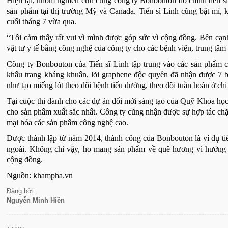
Hiện tại, nhóm nghiên cứu cùng công ty Bonbouton do chính tiến sĩ 
sản phẩm tại thị trường Mỹ và Canada. Tiến sĩ Linh cũng bật mí,
cuối tháng 7 vừa qua.
“Tôi cảm thấy rất vui vì mình được góp sức vì cộng đồng. Bên cạnh
vật tư y tế bằng công nghệ của công ty cho các bệnh viện, trung tâm
Công ty Bonbouton của Tiến sĩ Linh tập trung vào các sản phẩm c
khẩu trang kháng khuẩn, lõi graphene độc quyền đã nhận được 7 
như tạo miếng lót theo dõi bệnh tiểu đường, theo dõi tuần hoàn ở chi
Tại cuộc thi dành cho các dự án đổi mới sáng tạo của Quỹ Khoa h
cho sản phẩm xuất sắc nhất. Công ty cũng nhận được sự hợp tác chặ
mại hóa các sản phẩm công nghệ cao.
Được thành lập từ năm 2014, thành công của Bonbouton là ví dụ tiê
ngoài. Không chỉ vậy, ho mang sản phẩm về quê hương vì hướng m
cộng đồng.
Nguồn: khampha.vn
Đăng bởi
Nguyễn Minh Hiền