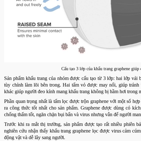
Cấu tạo 3 lớp của khẩu trang graphene giúp
Sản phẩm khẩu trang của nhóm được cấu tạo từ 3 lớp: hai lớp vải 
tùy chỉnh làm lõi bên trong. Hai tấm vỏ được may nổi, giúp trán
khác giúp người đeo kính mang khẩu trang không bị hầm hơi trong 
Phần quan trọng nhất là tấm lọc được trộn graphene với một số hợp c
ra công thức tốt nhất cho sản phẩm. Graphene được dùng có kích 
chống thấm tốt, ngăn chặn bụi bẩn và virus nhưng vẫn để người mang
Trước khi ra mắt thị trường, sản phẩm được tạo rất nhiều phiên 
nghiên cứu nhận thấy khẩu trang graphene lọc được virus cảm cú
động vật và dễ lây sang người.