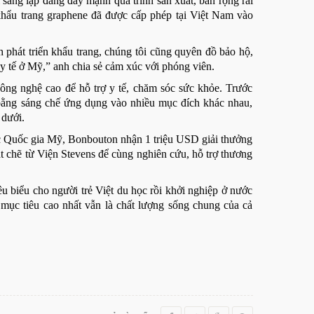
sáng lập đang đẩy mạnh quá trình sản xuất, bán rộng rãi
 khẩu trang graphene đã được cấp phép tại Việt Nam vào
 phát triển khẩu trang, chúng tôi cũng quyên đồ bảo hộ,
 y tế ở Mỹ,” anh chia sẻ cảm xúc với phóng viên.
ông nghệ cao để hỗ trợ y tế, chăm sóc sức khỏe. Trước
bằng sáng chế ứng dụng vào nhiều mục đích khác nhau,
 dưới.
ọc Quốc gia Mỹ, Bonbouton nhận 1 triệu USD giải thưởng
t chẽ từ Viện Stevens để cùng nghiên cứu, hỗ trợ thương
u biểu cho người trẻ Việt du học rồi khởi nghiệp ở nước
ục tiêu cao nhất vẫn là chất lượng sống chung của cả