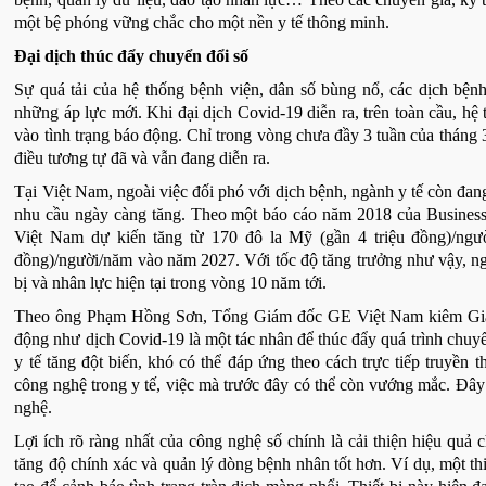
một bệ phóng vững chắc cho một nền y tế thông minh.
Đại dịch thúc đẩy chuyển đổi số
Sự quá tải của hệ thống bệnh viện, dân số bùng nổ, các dịch bện
những áp lực mới. Khi đại dịch Covid-19 diễn ra, trên toàn cầu, hệ 
vào tình trạng báo động. Chỉ trong vòng chưa đầy 3 tuần của tháng 
điều tương tự đã và vẫn đang diễn ra.
Tại Việt Nam, ngoài việc đối phó với dịch bệnh, ngành y tế còn đan
nhu cầu ngày càng tăng. Theo một báo cáo năm 2018 của Business 
Việt Nam dự kiến tăng từ 170 đô la Mỹ (gần 4 triệu đồng)/ngư
đồng)/người/năm vào năm 2027. Với tốc độ tăng trưởng như vậy, ngàn
bị và nhân lực hiện tại trong vòng 10 năm tới.
Theo ông Phạm Hồng Sơn, Tổng Giám đốc GE Việt Nam kiêm Giá
động như dịch Covid-19 là một tác nhân để thúc đẩy quá trình chuyể
y tế tăng đột biến, khó có thể đáp ứng theo cách trực tiếp truyền
công nghệ trong y tế, việc mà trước đây có thể còn vướng mắc. Đây 
nghệ.
Lợi ích rõ ràng nhất của công nghệ số chính là cải thiện hiệu quả 
tăng độ chính xác và quản lý dòng bệnh nhân tốt hơn. Ví dụ, một thi