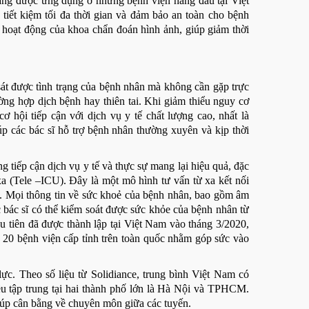
 đang được ứng dụng ở những bệnh viện hàng đầu tại Việt
tiết kiệm tối đa thời gian và đảm bảo an toàn cho bệnh
 hoạt động của khoa chẩn đoán hình ảnh, giúp giảm thời
sát được tình trạng của bệnh nhân mà không cần gặp trực
ờng hợp dịch bệnh hay thiên tai. Khi giảm thiểu nguy cơ
 hội tiếp cận với dịch vụ y tế chất lượng cao, nhất là
p các bác sĩ hỗ trợ bệnh nhân thường xuyên và kịp thời
 tiếp cận dịch vụ y tế và thực sự mang lại hiệu quả, đặc
xa (Tele –ICU). Đây là một mô hình tư vấn từ xa kết nối
y. Mọi thông tin về sức khoẻ của bệnh nhân, bao gồm âm
c bác sĩ có thể kiểm soát được sức khỏe của bệnh nhân từ
u tiên đã được thành lập tại Việt Nam vào tháng 3/2020,
 20 bệnh viện cấp tỉnh trên toàn quốc nhằm góp sức vào
lực. Theo số liệu từ Solidiance, trung bình Việt Nam có
ều tập trung tại hai thành phố lớn là Hà Nội và TPHCM.
 giúp cân bằng về chuyên môn giữa các tuyến.