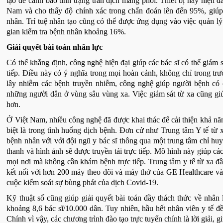
tạo để cảnh báo tình trạng tràn dịch màng phổi. Thiết bị này hiện
Nam và cho thấy độ chính xác trong chẩn đoán lên đến 95%, giúp 
nhân. Trí tuệ nhân tạo cũng có thể được ứng dụng vào việc quản lý
gian kiểm tra bệnh nhân khoảng 16%.
Giải quyết bài toán nhân lực
Có thể khẳng định, công nghệ hiện đại giúp các bác sĩ có thể giám 
tiếp. Điều này có ý nghĩa trong mọi hoàn cảnh, không chỉ trong trư
lây nhiễm các bệnh truyền nhiễm, công nghệ giúp người bệnh có cơ
những người dân ở vùng sâu vùng xa. Việc giám sát từ xa cũng giú
hơn.
Ở Việt Nam, nhiều công nghệ đã được khai thác để cải thiện khả năng
biệt là trong tình huống dịch bệnh. Đơn cử như Trung tâm Y tế từ 
bệnh nhân với với đội ngũ y bác sĩ thông qua một trung tâm chỉ hu
thanh và hình ảnh sẽ được truyền tải trực tiếp. Mô hình này giúp cá
mọi nơi mà không cần khám bệnh trực tiếp. Trung tâm y tế từ xa đầ
kết nối với hơn 200 máy theo dõi và máy thở của GE Healthcare và
cuộc kiểm soát sự bùng phát của dịch Covid-19.
Kỹ thuật số cũng giúp giải quyết bài toán đầy thách thức về nhân 
khoảng 8,6 bác sĩ/10.000 dân. Tuy nhiên, hầu hết nhân viên y tế đ
Chính vì vậy, các chương trình đào tạo trực tuyến chính là lời giải,