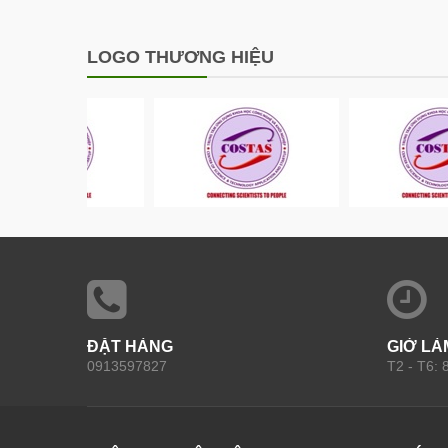
LOGO THƯƠNG HIỆU
ĐẶT HÀNG
GIỜ LÀ
0913597827
T2 - T6: