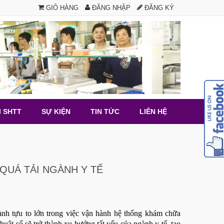
GIỎ HÀNG
ĐĂNG NHẬP
ĐĂNG KÝ
I SHTT
SỰ KIỆN
TIN TỨC
LIÊN HỆ
 QUÁ TẢI NGÀNH Y TẾ
ành tựu to lớn trong việc vận hành hệ thống khám chữa
uật số sẽ trở thành xu hướng tất yếu của ngành y tế, tạo