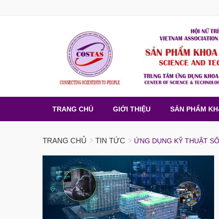
TRANG CHỦ
GIỚI THIỆU
SẢN PHẨM K
TRANG CHỦ
TIN TỨC
ỨNG DỤNG KỸ THUẬT SỐ 