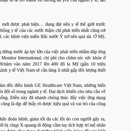
h mới được phát hiện… đang đặt nền y tế thế giới trước
thống y tế của các nước thậm chí phát triển nhất cũng rơi
3, các bệnh viện miền Bắc nước Ý trở nên quá tải. Ở Mỹ,
g đứng trước áp lực lớn của việc phát triển nhằm đáp ứng
Monitor International, chi phí cho chăm sóc sức khỏe ở
ời/năm vào năm 2017 lên 400 đô la Mỹ (gần 10 triệu
h y tế Việt Nam sẽ cần tăng ít nhất gấp đôi lượng thiết
m đốc điều hành GE Healthcare Việt Nam, những biến
n đổi số trong ngành y tế. Đại dịch khiến cho nhu cầu về
 thống. Điều này đã nhanh chóng thúc đẩy việc ứng dụng
cũng là dịp để thấy rõ được hiệu quả và vai trò của công
chẩn đoán bệnh, giảm tối đa các lỗi do con người gây ra,
ết bị chụp X-quang di động cầm tay tích hợp trí tuệ nhân