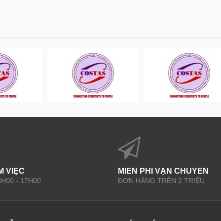
M VIỆC
MIỄN PHÍ VẬN CHUYỂN
 8H00 - 17H00
ĐƠN HÀNG TRÊN 2 TRIỆU