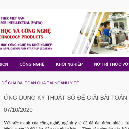
H&CN
CÔNG NGHỆ
KHỞI NGHIỆP
NỮ TRÍ THỨC VỚ
ĐỂ GIẢI BÀI TOÁN QUÁ TẢI NGÀNH Y TẾ
ỨNG DỤNG KỸ THUẬT SỐ ĐỂ GIẢI BÀI TOÁN
07/10/2020
Với sức mạnh của công nghệ, ngành y tế đã đã đạt được nhiều th
bệnh, quản lý dữ liệu, đào tạo nhân lực… Theo các chuyên gia, kỹ th