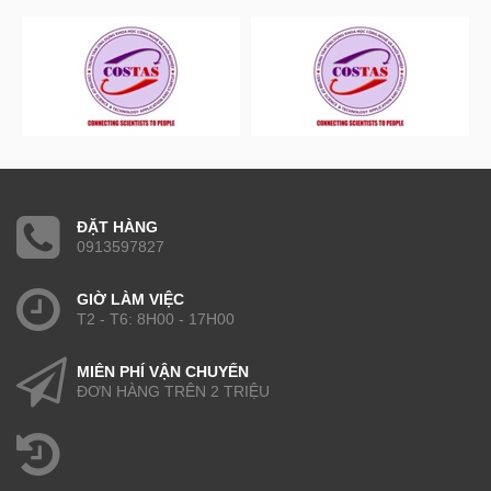
ĐẶT HÀNG
0913597827
GIỜ LÀM VIỆC
T2 - T6: 8H00 - 17H00
MIỄN PHÍ VẬN CHUYỂN
ĐƠN HÀNG TRÊN 2 TRIỆU