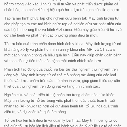
hỗ trợ trong việc xác định rủi ro di truyền và phát triển dược phẩm cá
nhân hóa, cho phép điều trị hiệu quả hơn dựa trên gen của từng người.
Tạo ra mô hình phức tạp cho nghiên cứu bệnh tật
: Máy tính lượng tử
cho phép tạo ra các mô hình phức tạp để nghiên cứu sự phát triển của
các bệnh như ung thư và bệnh Alzheimer. Điều này giúp hiểu rõ hơn về
cơ chế bệnh và phát triển các phương pháp điều trị mới.
Tối ưu hóa quá trình chẩn đoán hình ảnh y khoa
: Máy tính lượng tử có
khả năng xử lý và phân tích hình ảnh y khoa như MRI và CT scans
một cách nhanh chóng và hiệu quả hơn. Điều này giúp chẩn đoán bệnh
và theo dõi sự tiến triển của bệnh một cách chính xác hơn.
Phân tích tác động của thuốc và loại trừ thử nghiệm thử nghiệm trên
động vật
: Máy tính lượng tử có thể mô phỏng tác động của các loại
thuốc và dược phẩm trên các mô hình in vitro, giúp giảm thiểu sự cần
thiết của thử nghiệm trên động vật và tăng tính chính xác.
Nghiên cứu và phát triển trí tuệ nhân tạo trong chăm sóc sức khỏe
:
Máy tính lượng tử hỗ trợ trong việc phát triển các thuật toán trí tuệ
nhân tạo (AI) phức tạp hơn để dự đoán bệnh tật, tối ưu hóa quá trình
điều trị, và dự đoán kết quả lâm sàng.
Tối ưu hóa lên lịch điều trị và quản lý bệnh tật
: Máy tính lượng tử có
thể giúp tối ưu hóa lên lịch điều trị bệnh và quản lý dữ liệu y tế cá nhân