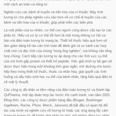
một cách an toàn và riêng tư.
Nghiên cứu các bệnh di truyền và tiến hóa của vi khuẩn
: Máy tính
lượng tử cho phép nghiên cứu sâu hơn về cơ chế di truyền của các
bệnh và tiến hóa của vi khuẩn, giúp phát triển các biện phá.
Là một phần của tự nhiên, cơ thể con người cũng được cấu tạo từ các
phân tử. Hiểu và xử lý cơ thể tốt hơn là một trong những cơ hội cơ
bản mà điện toán lượng tử mang lại. Thiết kế thuốc hiệu quả hơn sẽ
làm giảm đáng kể rào cản tính toán để đánh giá và so sánh các hợp
chất mới và đặc tính của chúng “
trong ống nghiệm
”, mà không cần tổng
hợp chúng. Cách tiếp cận tương tự áp dụng cho các lĩnh vực cụ thể
của mô hình gấp protein và thiết kế peptide. Việc giải trình tự bộ gen sẽ
được thực hiện trong một khoảng thời gian ngắn, mở đường cho bước
tiếp theo trong thiết kế thuốc, thuốc cá nhân hóa, giải quyết các tình
huống và dấu hiệu sinh học cụ thể của bệnh nhân, tăng hiệu quả điều trị
về mặt lý thuyết.
Các công ty đã nhận ra tiềm năng của điện toán lượng tử và thành lập
QuPharma, một tập đoàn hợp tác trước khi cạnh tranh, vào năm 2020.
Đồng thời, các công ty dược phẩm hàng đầu (Biogen, Boehringer
Ingelheim, Roche, Pfizer, Merck, Janssen) đã bắt đầu có quan hệ đối
tác của mình và nghiên cứu về lượng tử hoặc các ứng dụng lấy cảm
hứng từ lượng tử để khám phá phân tử nhỏ, mô phỏng động lực phân