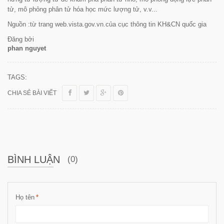
tử, mô phỏng phân tử hóa học mức lượng tử, v.v...
Nguồn :từ trang web.vista.gov.vn.của cục thông tin KH&CN quốc gia
Đăng bởi
phan nguyet
TAGS:
CHIA SẺ BÀI VIẾT
BÌNH LUẬN
(0)
Họ tên
*