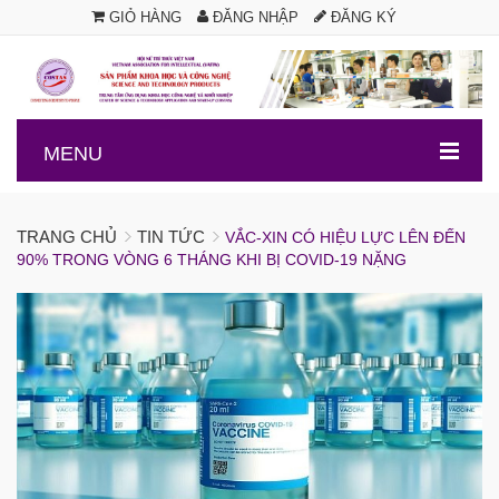
GIỎ HÀNG
ĐĂNG NHẬP
ĐĂNG KÝ
.
MENU
TRANG CHỦ
TIN TỨC
VẮC-XIN CÓ HIỆU LỰC LÊN ĐẾN
90% TRONG VÒNG 6 THÁNG KHI BỊ COVID-19 NẶNG