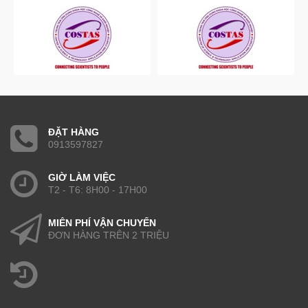
ĐẶT HÀNG
0913597827
GIỜ LÀM VIỆC
T2 - T6: 8H00 - 17H00
MIỄN PHÍ VẬN CHUYỂN
ĐƠN HÀNG TRÊN 2 TRIỆU