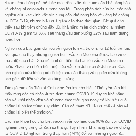
được tiêm chủng có thể thắc mắc rằng vắc-xin cung cấp khả năng bảo
vệ chống lại coronavirus trong bao lâu. Trong phân tích của họ, các nhà
nghiên cứu xác định vắc-xin cung cấp khả năng bảo vệ đáng kể chống
lại COVID-19, nhưng hiệu quả giảm dần theo thời gian. Kết quả cho
thấy sau khi tiêm chủng đầy đủ, khả năng miễn dịch chống lại nhiễm
COVID-19 giảm từ 83% sau tháng đầu tiên xuống 22% sau năm tháng
hoặc hơn.
Nghiên cứu bao gồm dữ liệu về người lớn và trẻ em, từ 12 tuổi trở lên.
Kết quả cho thấy những người tiêm vắc-xin Moderna được bảo vệ ở
mức độ cao nhất. Sau đó là nhóm tiêm đủ hai liều vắc-xin Moderna
hoặc Pfizer, và nhóm tiêm một liều vắc-xin Johnson & Johnson. Các
nhà nghiên cứu không có dữ liệu sau sáu tháng và nghiên cứu không
bao gồm dữ liệu về vắc-xin tăng cường.
Tác giả cao cấp Tiến sĩ Catharine Paules cho biết:
"Thật yên tâm khi
thấy rằng các cá nhân được tiêm chủng COVID-19 duy trì khả năng
bảo vệ khỏi nhập viện và tử vong theo thời gian ngay cả khi hiệu quả
chống lại nhiễm trùng suy giảm. Cần có thêm dữ liệu cụ thể để bảo vệ
chống lại biến thể omicron."
Các nhà khoa học cho biết vắc-xin vẫn có hiệu quả 90% đối với COVID
nghiêm trọng trong tối đa sáu tháng. Tuy nhiên, khả năng bảo vệ chống
lại COVID-19 nghiêm trọng thấp hơn (74%) đối với những người đã