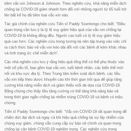
tiêm vắc-xin Johnson & Johnson. Theo nghiên cứu, khả năng miễn dịch
chống lại COVID-19 giảm nhanh hơn đối với những người từ 65 tuổi trở
lên bất kể họ đã tiêm loại vắc-xin nào.
Tác giả chính của nghiên cứu Tiến sĩ Paddy Ssentongo cho biết:
"Điều
quan trọng cần lưu ý là tỷ lệ suy giảm hiệu quả của vắc-xin chống lại
COVID-19 là không đồng đều. Người cao tuổi có tỷ lệ suy giảm hiệu
quả cao hơn. Các nghiên cứu trong tương lai nên tập trung vào việc chỉ
ra cách thức bảo vệ vắc-xin kéo dài đối với các bệnh đi kèm khác nhau
và tình trạng ức chế miễn dịch”.
Các nhà nghiên cứu lưu ý rằng hiệu quả tổng thể có thể phụ thuộc vào
một số yếu tố, bao gồm loại vắc-xin, tuổi bệnh nhân, các biến thể mới
nổi và khu vực địa lý. Theo Trung tâm kiểm soát dịch bệnh, các liều
vắc-xin tiếp theo được khuyến cáo khi thời gian trôi qua để giúp tăng
cường khả năng miễn dịch và giảm thiểu mối đe dọa của COVID-19.
Bằng chứng cho thấy liều tăng cường có thể tăng khả năng bảo vệ
trong thời gian ngắn chống lại nhiễm trùng COVID-19 và bệnh có triệu
chứng.
Tiến sĩ Paddy Ssentongo cho biết:
“Vắc-xin COVID-19 rất quan trọng để
chấm dứt đại dịch và ngay cả khi hiệu quả chống lại sự lây nhiễm của
chúng suy giảm, chúng vẫn cung cấp sự bảo vệ chính và quan trọng
chống lại căn bệnh COVID-19 nghiêm trọng. Các nghiên cứu trong