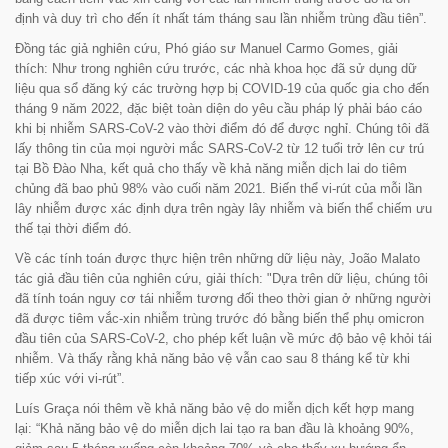
định và duy trì cho đến ít nhất tám tháng sau lần nhiễm trùng đầu tiên”.
Đồng tác giả nghiên cứu, Phó giáo sư Manuel Carmo Gomes, giải
thích: Như trong nghiên cứu trước, các nhà khoa học đã sử dụng dữ
liệu qua sổ đăng ký các trường hợp bị COVID-19 của quốc gia cho đến
tháng 9 năm 2022, đặc biệt toàn diện do yêu cầu pháp lý phải báo cáo
khi bị nhiễm SARS-CoV-2 vào thời điểm đó để được nghỉ. Chúng tôi đã
lấy thông tin của mọi người mắc SARS-CoV-2 từ 12 tuổi trở lên cư trú
tại Bồ Đào Nha, kết quả cho thấy về khả năng miễn dịch lai do tiêm
chủng đã bao phủ 98% vào cuối năm 2021. Biến thể vi-rút của mỗi lần
lây nhiễm được xác định dựa trên ngày lây nhiễm và biến thể chiếm ưu
thế tại thời điểm đó.
Về các tính toán được thực hiện trên những dữ liệu này, João Malato
tác giả đầu tiên của nghiên cứu, giải thích:
"Dựa trên dữ liệu, chúng tôi
đã tính toán nguy cơ tái nhiễm tương đối theo thời gian ở những người
đã được tiêm vắc-xin nhiễm trùng trước đó bằng biến thể phụ omicron
đầu tiên của SARS-CoV-2, cho phép kết luận về mức độ bảo vệ khỏi tái
nhiễm. Và thấy rằng khả năng bảo vệ vẫn cao sau 8 tháng kể từ khi
tiếp xúc với vi-rút”.
Luís Graça nói thêm về khả năng bảo vệ do miễn dịch kết hợp mang
lại:
“Khả năng bảo vệ do miễn dịch lai tạo ra ban đầu là khoảng 90%,