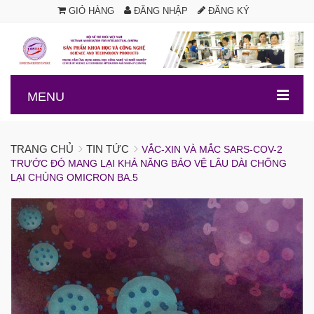
GIỎ HÀNG
ĐĂNG NHẬP
ĐĂNG KÝ
.
MENU
TRANG CHỦ
TIN TỨC
VẮC-XIN VÀ MẮC SARS-COV-2
TRƯỚC ĐÓ MANG LẠI KHẢ NĂNG BẢO VỆ LÂU DÀI CHỐNG
LẠI CHỦNG OMICRON BA.5