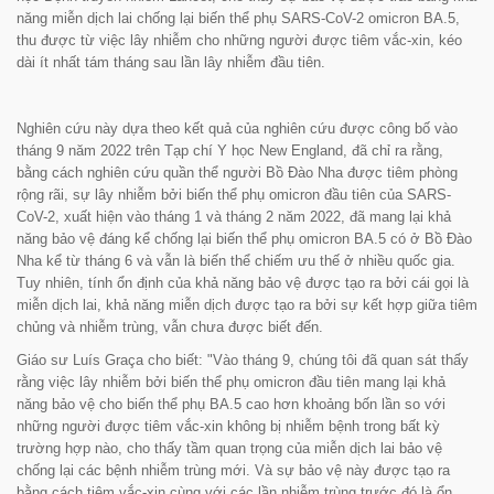
năng miễn dịch lai chống lại biến thể phụ SARS-CoV-2 omicron BA.5,
thu được từ việc lây nhiễm cho những người được tiêm vắc-xin, kéo
dài ít nhất tám tháng sau lần lây nhiễm đầu tiên.
Nghiên cứu này dựa theo kết quả của nghiên cứu được công bố vào
tháng 9 năm 2022 trên Tạp chí Y học
New England
, đã chỉ ra rằng,
bằng cách nghiên cứu quần thể người Bồ Đào Nha được tiêm phòng
rộng rãi, sự lây nhiễm bởi biến thể phụ omicron đầu tiên của SARS-
CoV-2, xuất hiện vào tháng 1 và tháng 2 năm 2022, đã mang lại khả
năng bảo vệ đáng kể chống lại biến thể phụ omicron BA.5 có ở Bồ Đào
Nha kể từ tháng 6 và vẫn là biến thể chiếm ưu thế ở nhiều quốc gia.
Tuy nhiên, tính ổn định của khả năng bảo vệ được tạo ra bởi cái gọi là
miễn dịch lai, khả năng miễn dịch được tạo ra bởi sự kết hợp giữa tiêm
chủng và nhiễm trùng, vẫn chưa được biết đến.
Giáo sư Luís Graça cho biết:
"Vào tháng 9, chúng tôi đã quan sát thấy
rằng việc lây nhiễm bởi biến thể phụ omicron đầu tiên mang lại khả
năng bảo vệ cho biến thể phụ BA.5 cao hơn khoảng bốn lần so với
những người được tiêm vắc-xin không bị nhiễm bệnh trong bất kỳ
trường hợp nào, cho thấy tầm quan trọng của miễn dịch lai bảo vệ
chống lại các bệnh nhiễm trùng mới. Và sự bảo vệ này được tạo ra
bằng cách tiêm vắc-xin cùng với các lần nhiễm trùng trước đó là ổn