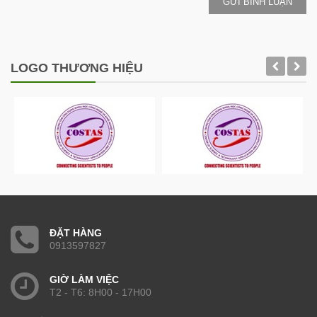
GỬI BÌNH LUẬN
LOGO THƯƠNG HIỆU
ĐẶT HÀNG
0913597827
GIỜ LÀM VIỆC
T2 - T6: 8H00 - 17H00