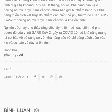
giảm sau 5 tháng xuống còn khoảng 70% và cho thấy xu hướng ổn
định ở giá trị khoảng 65% sau 8 tháng, so với khả năng bảo vệ ở
những người được tiêm vắc-xin chưa bao giờ bị nhiễm bệnh. Và khả
năng miễn dịch kết hợp do nhiễm các biến thể phụ trước đó của SARS-
CoV-2 ở những người được tiêm vắc-xin là khá ổn định”.
Nghiên cứu này cho thấy rằng việc lây nhiễm bởi các biến thể phụ
trước đó của vi rút SARS-CoV-2, gây ra COVID-19, có khả năng mang
lại sự bảo vệ bổ sung so với khả năng bảo vệ chỉ bằng cách tiêm vắc-
xin và sự bảo vệ này là ổn định.
Đăng bởi
phan nguyet
TAGS:
CHIA SẺ BÀI VIẾT
BÌNH LUẬN
(0)