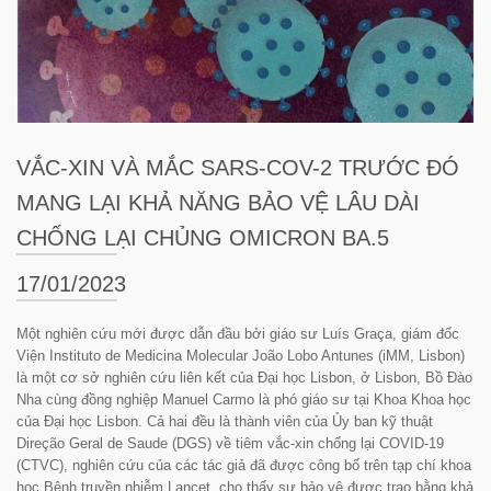
VẮC-XIN VÀ MẮC SARS-COV-2 TRƯỚC ĐÓ
MANG LẠI KHẢ NĂNG BẢO VỆ LÂU DÀI
CHỐNG LẠI CHỦNG OMICRON BA.5
17/01/2023
Một nghiên cứu mới được dẫn đầu bởi giáo sư Luís Graça, giám đốc
Viện Instituto de Medicina Molecular João Lobo Antunes (iMM, Lisbon)
là một cơ sở nghiên cứu liên kết của Đại học Lisbon, ở Lisbon, Bồ Đào
Nha cùng đồng nghiệp Manuel Carmo là phó giáo sư tại Khoa Khoa học
của Đại học Lisbon. Cả hai đều là thành viên của Ủy ban kỹ thuật
Direção Geral de Saude (DGS) về tiêm vắc-xin chống lại COVID-19
(CTVC), nghiên cứu của các tác giả đã được công bố trên tạp chí khoa
học Bệnh truyền nhiễm Lancet, cho thấy sự bảo vệ được trao bằng khả