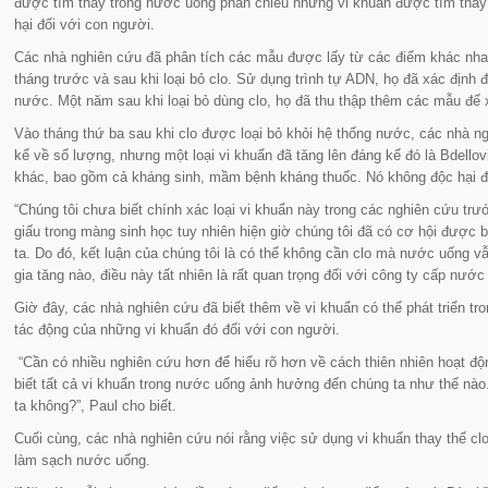
được tìm thấy trong nước uống phản chiếu những vi khuẩn được tìm thấy t
hại đối với con người.
Các nhà nghiên cứu đã phân tích các mẫu được lấy từ các điểm khác nha
tháng trước và sau khi loại bỏ clo. Sử dụng trình tự ADN, họ đã xác định 
nước. Một năm sau khi loại bỏ dùng clo, họ đã thu thập thêm các mẫu để x
Vào tháng thứ ba sau khi clo được loại bỏ khỏi hệ thống nước, các nhà ng
kể về số lượng, nhưng một loại vi khuẩn đã tăng lên đáng kể đó là Bdellovib
khác, bao gồm cả kháng sinh, mầm bệnh kháng thuốc. Nó không độc hại đố
“
Chúng tôi chưa biết chính xác loại vi khuẩn này trong các nghiên cứu tr
giấu trong màng sinh học tuy nhiên hiện giờ chúng tôi đã có cơ hội được 
ta. Do đó, kết luận của chúng tôi là có thể không cần clo mà nước uống vẫ
gia tăng nào, điều này tất nhiên là rất quan trọng đối với công ty cấp nư
Giờ đây, các nhà nghiên cứu đã biết thêm về vi khuẩn có thể phát triển tr
tác động của những vi khuẩn đó đối với con người.
“
Cần có nhiều nghiên cứu hơn để hiểu rõ hơn về cách thiên nhiên hoạt độ
biết tất cả vi khuẩn trong nước uống ảnh hưởng đến chúng ta như thế nào
ta không?
”, Paul cho biết.
Cuối cùng, các nhà nghiên cứu nói rằng việc sử dụng vi khuẩn thay thế cl
làm sạch nước uống.