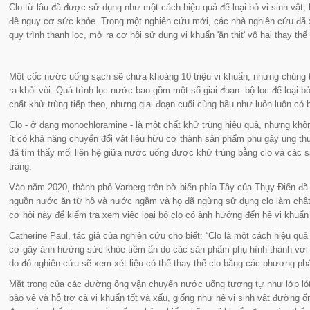
Clo từ lâu đã được sử dụng như một cách hiệu quả để loại bỏ vi sinh vật,
đề nguy cơ sức khỏe. Trong một nghiên cứu mới, các nhà nghiên cứu đã x
quy trình thanh lọc, mở ra cơ hội sử dụng vi khuẩn
'ăn thịt'
vô hại thay thế 
Một cốc nước uống sạch sẽ chứa khoảng 10 triệu vi khuẩn, nhưng chúng t
ra khỏi vòi. Quá trình lọc nước bao gồm một số giai đoạn: bộ lọc để loại b
chất khử trùng tiếp theo, nhưng giai đoạn cuối cùng hầu như luôn luôn có 
Clo - ở dạng monochloramine - là một chất khử trùng hiệu quả, nhưng kh
ít có khả năng chuyển đổi vật liệu hữu cơ thành sản phẩm phụ gây ung thư
đã tìm thấy mối liên hệ giữa nước uống được khử trùng bằng clo và các s
tràng.
Vào năm 2020, thành phố Varberg trên bờ biển phía Tây của Thụy Điển đã l
nguồn nước ăn từ hồ và nước ngầm và họ đã ngừng sử dụng clo làm chất 
cơ hội này để kiểm tra xem việc loại bỏ clo có ảnh hưởng đến hệ vi khuẩn
Catherine Paul, tác giả của nghiên cứu cho biết:
“Clo là một cách hiệu quả
cơ gây ảnh hưởng sức khỏe tiềm ẩn do các sản phẩm phụ hình thành với cl
do đó nghiên cứu sẽ xem xét liệu có thể thay thế clo bằng các phương p
Mặt trong của các đường ống vận chuyển nước uống tương tự như lớp lót
bảo vệ và hỗ trợ cả vi khuẩn tốt và xấu, giống như hệ vi sinh vật đường 