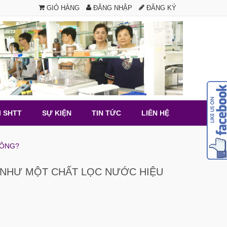
GIỎ HÀNG
ĐĂNG NHẬP
ĐĂNG KÝ
I SHTT
SỰ KIỆN
TIN TỨC
LIÊN HỆ
HÔNG?
O NHƯ MỘT CHẤT LỌC NƯỚC HIỆU