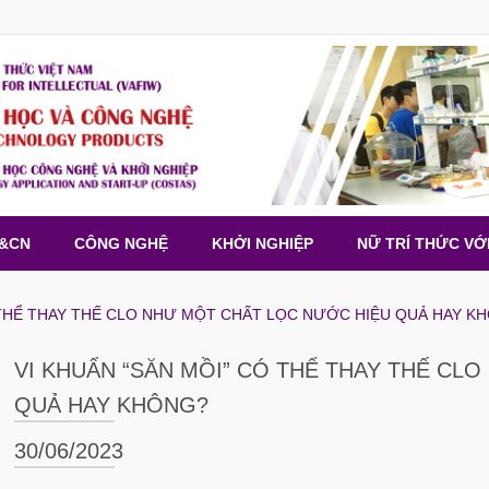
H&CN
CÔNG NGHỆ
KHỞI NGHIỆP
NỮ TRÍ THỨC VỚ
 THỂ THAY THẾ CLO NHƯ MỘT CHẤT LỌC NƯỚC HIỆU QUẢ HAY K
VI KHUẨN “SĂN MỒI” CÓ THỂ THAY THẾ CL
QUẢ HAY KHÔNG?
30/06/2023