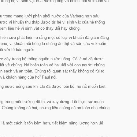
rong hệ vi sinh vật của đường ống và nhiều loại vi khuẩn vô
u trong mạng lưới phân phối nước của Varberg hơn sáu
được vi khuẩn thu thập được từ hệ vi sinh vật của hệ thống
em liệu hệ vi sinh vật có thay đổi hay không.
hiên cứu phát hiện ra rằng một số loại vi khuẩn đã giảm đáng
rio, vi khuẩn nổi tiếng là chủng ăn thịt và săn các vi khuẩn
i với tế bào người.
ước đây trong hệ thống nguồn nước uống. Có lẽ nó đã được
biết về chúng. Nó hoàn toàn vô hại đối với con người chúng
n sạch và an toàn. Chúng tôi quan sát thấy không có rủi ro
ớc và khách hàng của họ
” Paul nói.
ong nước uống sau khi clo đã được loại bỏ, họ rất muốn biết
ng trong môi trường đô thị và xây dựng. Tôi thực sự muốn
. Chúng không có hại, nhưng liệu chúng có an toàn cho chúng
o là một cách ít tốn kém hơn, tiết kiệm năng lượng hơn để