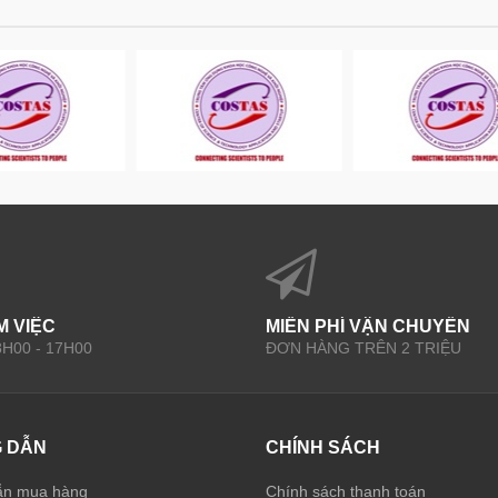
M VIỆC
MIỄN PHÍ VẬN CHUYỂN
 8H00 - 17H00
ĐƠN HÀNG TRÊN 2 TRIỆU
 DẪN
CHÍNH SÁCH
ẫn mua hàng
Chính sách thanh toán