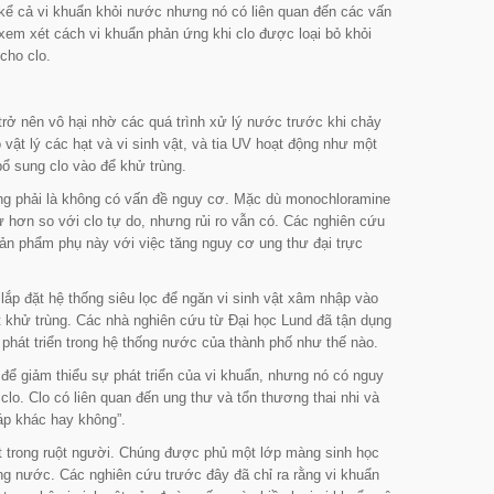
 kể cả vi khuẩn khỏi nước nhưng nó có liên quan đến các vấn
em xét cách vi khuẩn phản ứng khi clo được loại bỏ khỏi
cho clo.
rở nên vô hại nhờ các quá trình xử lý nước trước khi chảy
ỏ vật lý các hạt và vi sinh vật, và tia UV hoạt động như một
bổ sung clo vào để khử trùng.
ông phải là không có vấn đề nguy cơ. Mặc dù monochloramine
 hơn so với clo tự do, nhưng rủi ro vẫn có. Các nghiên cứu
ản phẩm phụ này với việc tăng nguy cơ ung thư đại trực
ắp đặt hệ thống siêu lọc để ngăn vi sinh vật xâm nhập vào
khử trùng. Các nhà nghiên cứu từ Đại học Lund đã tận dụng
 phát triển trong hệ thống nước của thành phố như thế nào.
 để giảm thiểu sự phát triển của vi khuẩn, nhưng nó có nguy
o. Clo có liên quan đến ung thư và tổn thương thai nhi và
háp khác hay không
”.
 trong ruột người. Chúng được phủ một lớp màng sinh học
ống nước. Các nghiên cứu trước đây đã chỉ ra rằng vi khuẩn