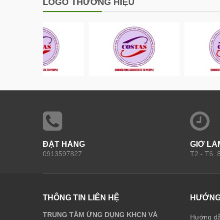
LOGO THƯƠNG HIỆU
ĐẶT HÀNG
GIỜ LÀ
0913597827
T2 - T6:
THÔNG TIN LIÊN HỆ
HƯỚNG
TRUNG TÂM ỨNG DỤNG KHCN VÀ
Hướng d