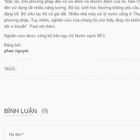
“
Mặc dù, mỗi phương pháp đều có ưu điểm và nhược điểm của nó. Đèn U
đèn sử dụng rất nhiều năng lượng. Bộ lọc sinh học thường không yêu cầ
đáng kể. Bộ siêu lọc thì có giá đắt. Nhiều nhà máy xử lý nước uống ở T
phương pháp. Tuy nhiên, nghiên cứu của chúng tôi cho thấy rằng clo khôn
dõi vi khuẩn
”. Paul nói thêm.
Nghiên cứu được công bố trên tạp chí Nước sạch
NPJ.
Đăng bởi
phan nguyet
TAGS:
BÌNH LUẬN
(0)
Họ tên
*