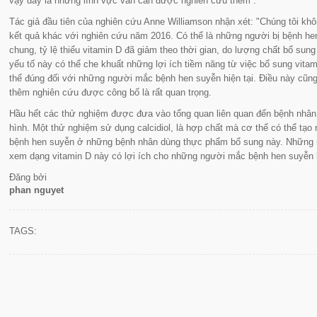
vậy đây là những lĩnh vực vẫn cần được nghiên cứu thêm”.
Tác giả đầu tiên của nghiên cứu Anne Williamson nhận xét:
"Chúng tôi khô
kết quả khác với nghiên cứu năm 2016. Có thể là những người bị bệnh hen
chung, tỷ lệ thiếu vitamin D đã giảm theo thời gian, do lượng chất bổ su
yếu tố này có thể che khuất những lợi ích tiềm năng từ việc bổ sung vitam
thể đúng đối với những người mắc bệnh hen suyễn hiện tại. Điều này cũng 
thêm nghiên cứu được công bố là rất quan trọng.
Hầu hết các thử nghiệm được đưa vào tổng quan liên quan đến bệnh nhân d
hình. Một thử nghiệm sử dụng calcidiol, là hợp chất mà cơ thể có thể tạo r
bệnh hen suyễn ở những bệnh nhân dùng thực phẩm bổ sung này. Những n
xem dạng vitamin D này có lợi ích cho những người mắc bệnh hen suyễn
Đăng bởi
phan nguyet
TAGS: