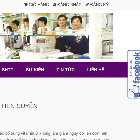
GIỎ HÀNG
ĐĂNG NHẬP
ĐĂNG KÝ
I SHTT
SỰ KIỆN
TIN TỨC
LIÊN HỆ
 HEN SUYỄN
việc bổ sung vitamin D không làm giảm nguy cơ lên cơn hen
 giá trước đây của tổ chức, cho thấy việc giảm các cơn hen