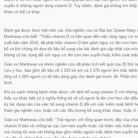
suyễn ở những người dùng vitamin D. Tuy nhiên, đánh giá không tìm thấy 
khỏe có thể có khác.
Đánh giá được thực hiện bởi các nhà nghiên cứu từ Đại học Queen Mary 
Martineau cho biết:
"Thiếu vitamin D có liên quan đến việc tăng nguy cơ 
xuất bản năm 2016, đã phát hiện vitamin D làm giảm nguy cơ lên cơn hen
bố và khi chúng tôi đưa dữ liệu bổ sung vào bài đánh giá cập nhật của mìn
không có tác dụng đối với nguy cơ lên cơn hen suyễn hoặc kiểm soát triệ
Giáo sư Martineau và nhóm nghiên cứu đã phân tích kết quả của 20 thử n
cứu y học, bao gồm dữ liệu về 1.155 trẻ em và 1.070 người lớn mắc bệnh 
tổng số 1.093 người có dữ liệu đóng góp cho đánh giá trước đó. Phần lớn
bình.
Khi so sánh những bệnh nhân được chỉ định bổ sung vitamin D với những
thấy sự khác biệt có ý nghĩa thống kê về số người bị lên cơn hen cần điều
kỳ tác dụng nào của việc bổ sung vitamin D đối với việc kiểm soát bệnh h
tham gia nghiên cứu, hoặc với các liều lượng bổ sung khác nhau, hoặc ở
Giáo sư Martineau cho biết:
"Trái ngược với tổng quan trước đây của chún
vitamin D bảo vệ chống lại các cơn hen suyễn hoặc cải thiện việc kiểm s
mà chúng tôi xem xét không bao gồm nhiều người mắc bệnh hen suyễn hoặ