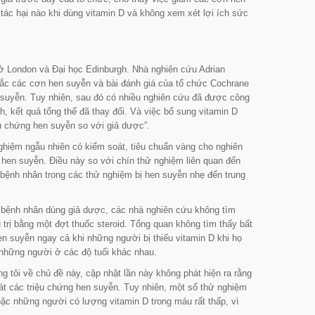
tác hại nào khi dùng vitamin D và không xem xét lợi ích sức
ở London và Đại học Edinburgh. Nhà nghiên cứu Adrian
mắc các cơn hen suyễn và bài đánh giá của tổ chức Cochrane
 suyễn. Tuy nhiên, sau đó có nhiều nghiên cứu đã được công
h, kết quả tổng thể đã thay đổi. Và việc bổ sung vitamin D
u chứng hen suyễn so với giả dược”.
ghiệm ngẫu nhiên có kiểm soát, tiêu chuẩn vàng cho nghiên
hen suyễn. Điều này so với chín thử nghiệm liên quan đến
 bệnh nhân trong các thử nghiệm bị hen suyễn nhẹ đến trung
 bệnh nhân dùng giả dược, các nhà nghiên cứu không tìm
 trị bằng một đợt thuốc steroid. Tổng quan không tìm thấy bất
en suyễn ngay cả khi những người bị thiếu vitamin D khi họ
 những người ở các độ tuổi khác nhau.
g tôi về chủ đề này, cập nhật lần này không phát hiện ra rằng
oát các triệu chứng hen suyễn. Tuy nhiên, một số thử nghiệm
c những người có lượng vitamin D trong máu rất thấp, vì