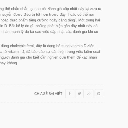
ng thể chắc chắn tại sao bài đánh giá cập nhật này lại đưa ra
 suyễn được điều trị tốt hơn trước đây. Hoặc có thể nói
ng hoặc thực phẩm tăng cường ngày càng tăng”.
Một trong hai
in D. Bất kể lý do gì, những phát hiện gần đây nhất này có
nhấn mạnh lý do tại sao việc cập nhật các đánh giá khi có
ùng cholecalciferol, đây là dạng bổ sung vitamin D điển
a từ vitamin D, đã báo cáo sự cải thiện trong việc kiểm soát
gười đánh giá cho biết cần nghiên cứu thêm để xác nhận
 hay không.
CHIA SẺ BÀI VIẾT