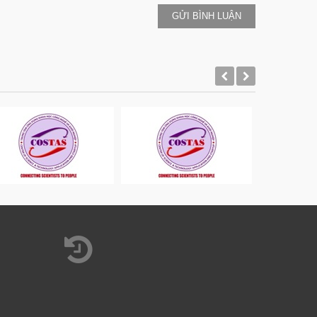
GỬI BÌNH LUẬN