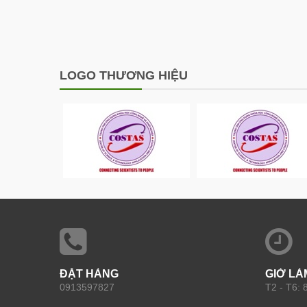
LOGO THƯƠNG HIỆU
ĐẶT HÀNG
GIỜ LÀ
0913597827
T2 - T6: