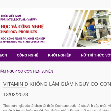
H&CN
CÔNG NGHỆ
KHỞI NGHIỆP
NỮ TRÍ THỨC VỚ
GIẢM NGUY CƠ CƠN HEN SUYỄN
VITAMIN D KHÔNG LÀM GIẢM NGUY CƠ CƠN
13/02/2023
Theo đánh giá của tổ chức từ thiện Cochrane quốc tế của Anh cập nhật, 
suyễn ở trẻ em hoặc người lớn. Những phát hiện này trái ngược với đánh