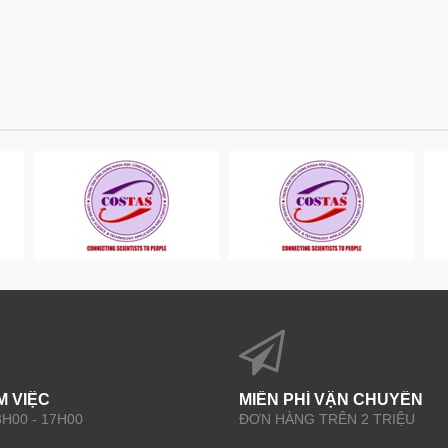
M VIỆC
MIỄN PHÍ VẬN CHUYỂN
 8H00 - 17H00
ĐƠN HÀNG TRÊN 2 TRIỆU